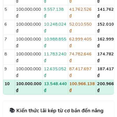
₫
₫
₫
₫
5
100.000.000
9.557.138
41.762.526
141.762.
₫
₫
₫
₫
6
100.000.000
10.248.024
52.010.550
152.010.
₫
₫
₫
₫
7
100.000.000
10.988.855
62.999.405
162.999.
₫
₫
₫
₫
8
100.000.000
11.783.240
74.782.646
174.782.
₫
₫
₫
₫
9
100.000.000
12.635.052
87.417.697
187.417.
₫
₫
₫
₫
10
100.000.000
13.548.440
100.966.138
200.966.
₫
₫
₫
₫
📚 Kiến thức lãi kép từ cơ bản đến nâng