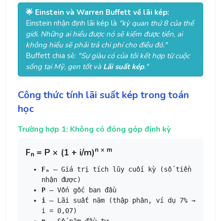
🌟 Einstein và Warren Buffett về lãi kép:
Einstein nhận định lãi kép là
"kỳ quan thứ 8 của thế
giới. Những ai hiểu được nó sẽ kiếm được tiền, ai
không hiểu sẽ phải trả chi phí cho điều đó."
Buffett chia sẻ:
"Sự giàu có của tôi kết hợp từ cuộc
sống tại Mỹ, gen tốt và
Lãi suất kép
."
Công thức tính lãi suất kép trong toán
học
Trường hợp 1: Không có đóng góp định kỳ
n × m
Fₙ = P × (1 + i/m)
Fₙ
— Giá trị tích lũy cuối kỳ (số tiền
nhận được)
P
— Vốn gốc ban đầu
i
— Lãi suất năm (thập phân, ví dụ 7% →
i = 0,07)