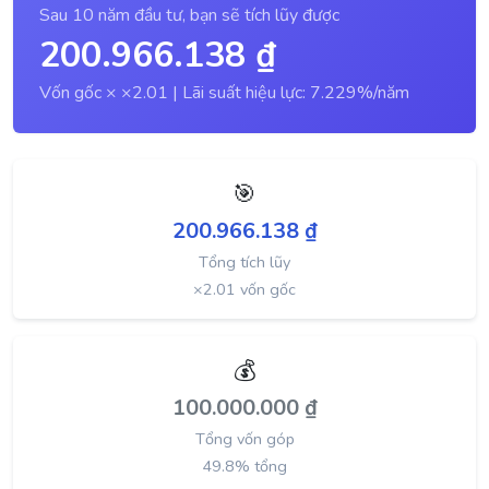
Sau
10
năm đầu tư, bạn sẽ tích lũy được
200.966.138 ₫
Vốn gốc ×
×2.01
| Lãi suất hiệu lực:
7.229
%/năm
🎯
200.966.138 ₫
Tổng tích lũy
×2.01 vốn gốc
💰
100.000.000 ₫
Tổng vốn góp
49.8% tổng