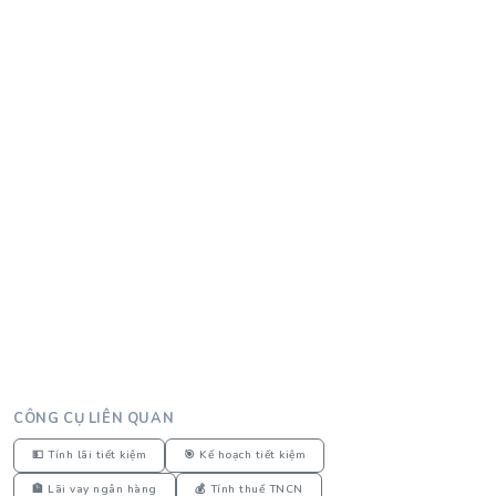
CÔNG CỤ LIÊN QUAN
💵 Tính lãi tiết kiệm
🎯 Kế hoạch tiết kiệm
🏦 Lãi vay ngân hàng
💰 Tính thuế TNCN