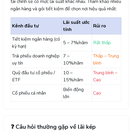
tài chính sẽ có mức lãi suất khác nhau. Tham khảo nhiều
ngân hàng và gói tiết kiệm để chọn nơi hiệu quả nhất:
Lãi suất ước
Kênh đầu tư
Rủi ro
tính
Tiết kiệm ngân hàng (có
5 – 7%/năm
Rất thấp
kỳ hạn)
Trái phiếu doanh nghiệp
7 –
Thấp – Trung
uy tín
10%/năm
bình
Quỹ đầu tư cổ phiếu /
10 –
Trung bình –
ETF
15%/năm
Cao
Biến động
Cổ phiếu cá nhân
Cao
lớn
❓ Câu hỏi thường gặp về lãi kép