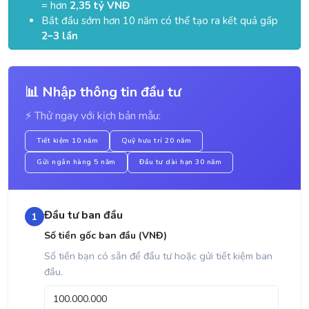
= hơn
2,35 tỷ VNĐ
Bắt đầu sớm hơn 10 năm có thể tạo ra kết quả gấp
2–3 lần
📊 Nhập thông tin đầu tư
⚡ Thử ngay với kịch bản mẫu:
Tiết kiệm 10 năm
Quỹ hưu trí 20 năm
Gửi ngân hàng 5 năm
Đầu tư dài hạn 30 năm
Đầu tư ban đầu
1
Số tiền gốc ban đầu (VNĐ)
Số tiền bạn có sẵn để đầu tư hoặc gửi tiết kiệm ban
đầu.