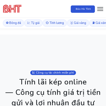
Báo Hà Tĩnh
⚽ Bóng đá
💹 Tỷ giá
💱 Tính lương
🥇 Giá vàng
⛽ Giá xă
💹 Công cụ tài chính miễn phí
Tính lãi kép online
— Công cụ tính giá trị tiền
gửi và lợi nhuận đầu tư