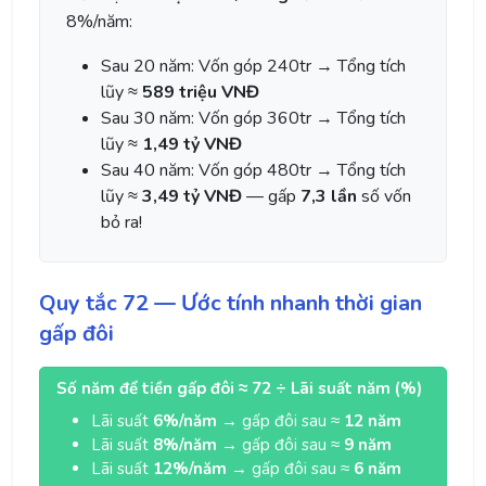
8%/năm:
Sau 20 năm: Vốn góp 240tr → Tổng tích
lũy ≈
589 triệu VNĐ
Sau 30 năm: Vốn góp 360tr → Tổng tích
lũy ≈
1,49 tỷ VNĐ
Sau 40 năm: Vốn góp 480tr → Tổng tích
lũy ≈
3,49 tỷ VNĐ
— gấp
7,3 lần
số vốn
bỏ ra!
Quy tắc 72 — Ước tính nhanh thời gian
gấp đôi
Số năm để tiền gấp đôi ≈ 72 ÷ Lãi suất năm (%)
Lãi suất
6%/năm
→ gấp đôi sau ≈
12 năm
Lãi suất
8%/năm
→ gấp đôi sau ≈
9 năm
Lãi suất
12%/năm
→ gấp đôi sau ≈
6 năm