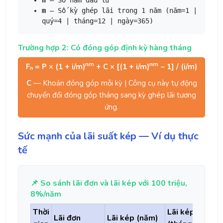
n
— Số năm đầu tư
m
— Số kỳ ghép lãi trong 1 năm (năm=1 |
quý=4 | tháng=12 | ngày=365)
Trường hợp 2: Có đóng góp định kỳ hàng tháng
nm
nm
Fₙ = P × (1 + i/m)
+ C × [(1 + i/m)
− 1] / (i/m)
C
— Khoản đóng góp mỗi kỳ | Công cụ này tự động
chuyển đổi đóng góp tháng sang kỳ ghép lãi tương
ứng.
Sức mạnh của lãi suất kép — Ví dụ thực
tế
📌 So sánh lãi đơn và lãi kép với 100 triệu,
8%/năm
Thời
Lãi kép
Lãi đơn
Lãi kép (năm)