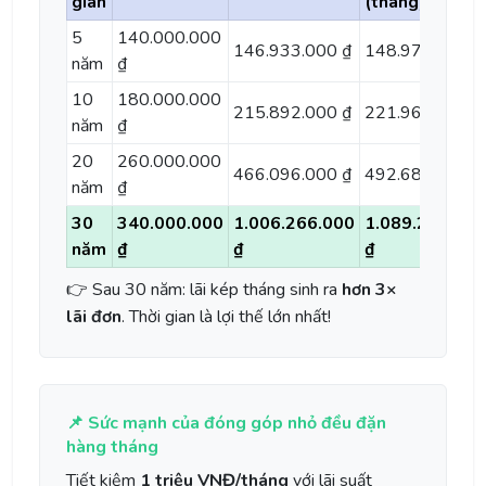
gian
(tháng)
5
140.000.000
146.933.000 ₫
148.977.000 ₫
năm
₫
10
180.000.000
215.892.000 ₫
221.964.000 ₫
năm
₫
20
260.000.000
466.096.000 ₫
492.680.000 ₫
năm
₫
30
340.000.000
1.006.266.000
1.089.255.000
năm
₫
₫
₫
👉 Sau 30 năm: lãi kép tháng sinh ra
hơn 3×
lãi đơn
. Thời gian là lợi thế lớn nhất!
📌 Sức mạnh của đóng góp nhỏ đều đặn
hàng tháng
Tiết kiệm
1 triệu VNĐ/tháng
với lãi suất