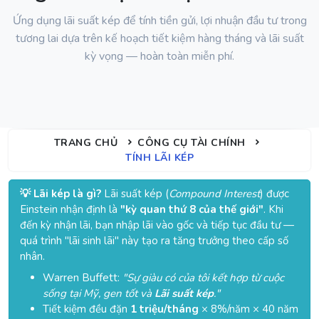
Ứng dụng lãi suất kép để tính tiền gửi, lợi nhuận đầu tư trong
tương lai dựa trên kế hoạch tiết kiệm hàng tháng và lãi suất
kỳ vọng — hoàn toàn miễn phí.
TRANG CHỦ
CÔNG CỤ TÀI CHÍNH
TÍNH LÃI KÉP
💡 Lãi kép là gì?
Lãi suất kép (
Compound Interest
) được
Einstein nhận định là
"kỳ quan thứ 8 của thế giới"
. Khi
đến kỳ nhận lãi, bạn nhập lãi vào gốc và tiếp tục đầu tư —
quá trình "lãi sinh lãi" này tạo ra tăng trưởng theo cấp số
nhân.
Warren Buffett:
"Sự giàu có của tôi kết hợp từ cuộc
sống tại Mỹ, gen tốt và
Lãi suất kép
."
Tiết kiệm đều đặn
1 triệu/tháng
× 8%/năm × 40 năm