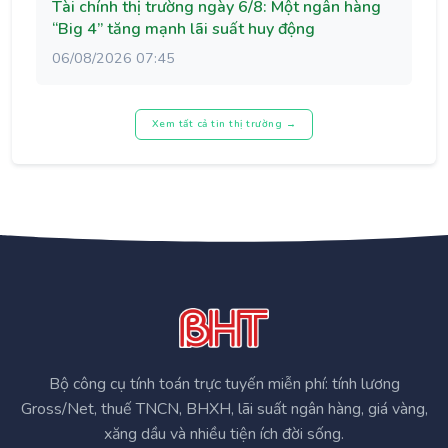
Tài chính thị trường ngày 6/8: Một ngân hàng
“Big 4” tăng mạnh lãi suất huy động
06/08/2026 07:45
Xem tất cả tin thị trường →
Bộ công cụ tính toán trực tuyến miễn phí: tính lương
Gross/Net, thuế TNCN, BHXH, lãi suất ngân hàng, giá vàng,
xăng dầu và nhiều tiện ích đời sống.