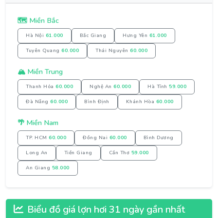
🗺️ Miền Bắc
Hà Nội
61.000
Bắc Giang
Hưng Yên
61.000
Tuyên Quang
60.000
Thái Nguyên
60.000
🏔️ Miền Trung
Thanh Hóa
60.000
Nghệ An
60.000
Hà Tĩnh
59.000
Đà Nẵng
60.000
Bình Định
Khánh Hòa
60.000
🌴 Miền Nam
TP. HCM
60.000
Đồng Nai
60.000
Bình Dương
Long An
Tiền Giang
Cần Thơ
59.000
An Giang
58.000
Biểu đồ giá lợn hơi 31 ngày gần nhất