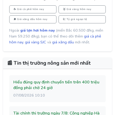
☕ Giá cà phê hôm nay
🥇 Giá vàng hôm nay
⛽ Giá xăng dầu hôm nay
💹 Tỷ giá ngoại tệ
Ngoài
giá lợn hơi hôm nay
(miền Bắc 60.500 đ/kg, miền
Nam 59.250 đ/kg), bạn có thể theo dõi thêm
giá cà phê
hôm nay
,
giá vàng SJC
và
giá xăng dầu
mới nhất.
📰 Tin thị trường nông sản mới nhất
Hiểu đúng quy định chuyển tiền trên 400 triệu
đồng phải chờ 24 giờ
07/08/2026 10:10
Tài chính thị trường ngày 7/8: Công nghiệp Hà