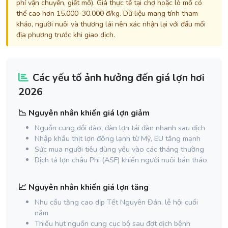
phí vận chuyển, giết mổ). Giá thực tế tại chợ hoặc lò mổ có
thể cao hơn 15.000–30.000 đ/kg. Dữ liệu mang tính tham
khảo, người nuôi và thương lái nên xác nhận lại với đầu mối
địa phương trước khi giao dịch.
Các yếu tố ảnh hưởng đến giá lợn hơi
2026
📉 Nguyên nhân khiến giá lợn giảm
Nguồn cung dồi dào, đàn lợn tái đàn nhanh sau dịch
Nhập khẩu thịt lợn đông lạnh từ Mỹ, EU tăng mạnh
Sức mua người tiêu dùng yếu vào các tháng thường
Dịch tả lợn châu Phi (ASF) khiến người nuôi bán tháo
📈 Nguyên nhân khiến giá lợn tăng
Nhu cầu tăng cao dịp Tết Nguyên Đán, lễ hội cuối
năm
Thiếu hụt nguồn cung cục bộ sau đợt dịch bệnh