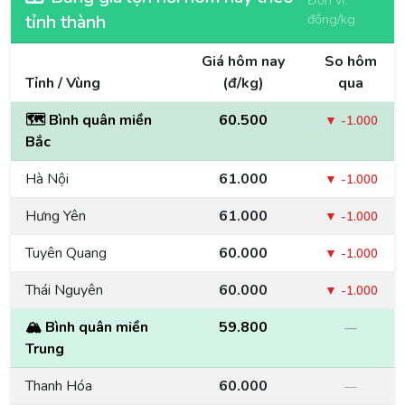
Đơn vị:
tỉnh thành
đồng/kg
Giá hôm nay
So hôm
Tỉnh / Vùng
(đ/kg)
qua
🗺️ Bình quân miền
60.500
▼ -1.000
Bắc
Hà Nội
61.000
▼ -1.000
Hưng Yên
61.000
▼ -1.000
Tuyên Quang
60.000
▼ -1.000
Thái Nguyên
60.000
▼ -1.000
🏔️ Bình quân miền
59.800
—
Trung
Thanh Hóa
60.000
—