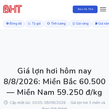
Báo Hà Tĩnh
⚽ Bóng đá
💹 Tỷ giá
💱 Tính lương
🥇 Giá vàng
⛽ Giá xă
Giá lợn hơi hôm nay
8/8/2026: Miền Bắc 60.500
— Miền Nam 59.250 đ/kg
Cập nhật lúc: 10:05, 08/08/2026 · Giá lợn hơi 3 miền và
theo tỉnh thành