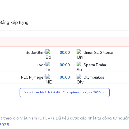
Bảng xếp hạng
00:00
Bodo/Glimt
Union St. Gilloise
00:00
Lyon
Sparta Praha
00:00
NEC Nijmegen
Olympiakos
Xem toàn bộ lịch thi đấu Champions League 2025 →
t theo giờ Việt Nam (UTC+7). Dữ liệu được cập nhật tự động từ nguồ
 2025
.