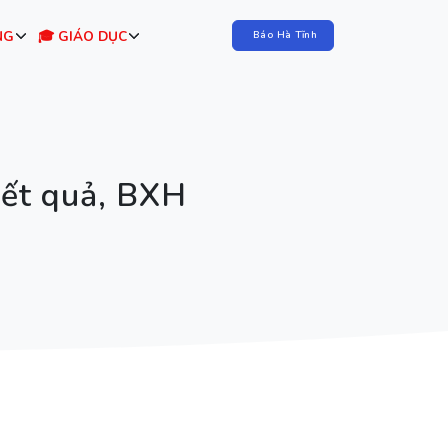
NG
🎓 GIÁO DỤC
Báo Hà Tĩnh
Kết quả, BXH