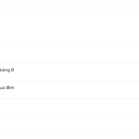
 bảng B
uá đỉnh