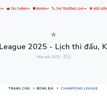
Ố
💼 TÀI CHÍNH
🛡️ BHXH
🏷️ THỊ TRƯỜNG GIÁ
🌟 ĐỜI SỐ
⭐
eague 2025 - Lịch thi đấu, 
Mùa giải 2025 · 🇪🇺
TRANG CHỦ
BÓNG ĐÁ
CHAMPIONS LEAGUE