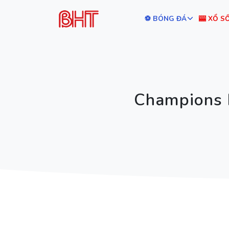
⚽ BÓNG ĐÁ
🎰 XỔ S
Champions L