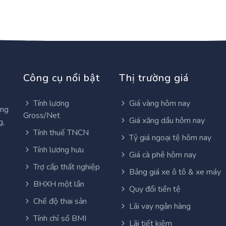
Công cụ nổi bật
Thị trường giá
Tính lương
Giá vàng hôm nay
ơng
Gross/Net
Giá xăng dầu hôm nay
g,
Tính thuế TNCN
Tỷ giá ngoại tệ hôm nay
Tính lương hưu
Giá cà phê hôm nay
Trợ cấp thất nghiệp
Bảng giá xe ô tô & xe máy
BHXH một lần
Quy đổi tiền tệ
Chế độ thai sản
Lãi vay ngân hàng
Tính chỉ số BMI
Lãi tiết kiệm