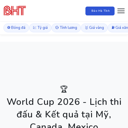
Báo Hà Tĩnh
⚽ Bóng đá
💹 Tỷ giá
💱 Tính lương
🥇 Giá vàng
⛽ Giá xă
🏆
World Cup 2026 - Lịch thi
đấu & Kết quả tại Mỹ,
Canada, Mexico