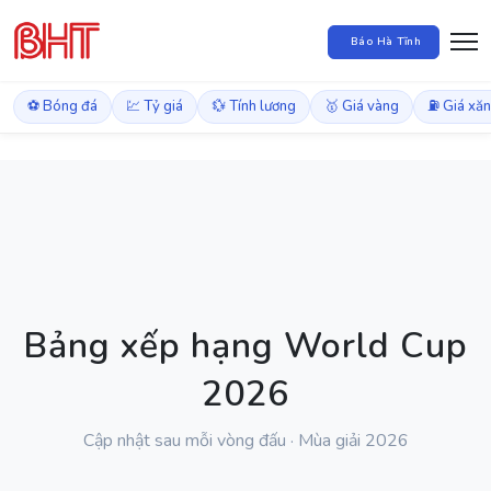
Báo Hà Tĩnh
⚽ Bóng đá
💹 Tỷ giá
💱 Tính lương
🥇 Giá vàng
⛽ Giá xă
Bảng xếp hạng World Cup
2026
Cập nhật sau mỗi vòng đấu · Mùa giải 2026