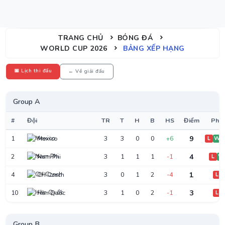
TRANG CHỦ
BÓNG ĐÁ
WORLD CUP 2026
BẢNG XẾP HẠNG
📅 Lịch thi đấu
← Về giải đấu
Group A
#
Đội
TR
T
H
B
HS
Điểm
Phon
9
1
Mexico
3
3
0
0
+6
L
W
4
2
Nam Phi
3
1
1
1
-1
L
W
1
4
CH Czech
3
0
1
2
-4
L
3
10
Hàn Quốc
3
1
0
2
-1
L
Group B