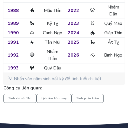
Nhâm
1988
🐲
Mậu Thìn
2022
🐯
Dần
1989
🐍
Kỷ Tỵ
2023
🐰
Quý Mão
1990
🐴
Canh Ngọ
2024
🐲
Giáp Thìn
1991
🐐
Tân Mùi
2025
🐍
Ất Tỵ
Nhâm
1992
🐵
2026
🐴
Bính Ngọ
Thân
1993
🐓
Quý Dậu
💡 Nhấn vào năm sinh bất kỳ để tính tuổi chi tiết
Công cụ liên quan:
Tính chỉ số BMI
Lịch âm hôm nay
Tính phần trăm