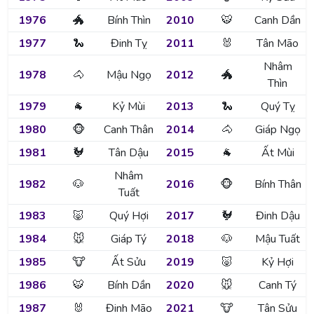
1976
🐲
Bính Thìn
2010
🐯
Canh Dần
1977
🐍
Đinh Tỵ
2011
🐰
Tân Mão
Nhâm
1978
🐴
Mậu Ngọ
2012
🐲
Thìn
1979
🐐
Kỷ Mùi
2013
🐍
Quý Tỵ
1980
🐵
Canh Thân
2014
🐴
Giáp Ngọ
1981
🐓
Tân Dậu
2015
🐐
Ất Mùi
Nhâm
1982
🐶
2016
🐵
Bính Thân
Tuất
1983
🐷
Quý Hợi
2017
🐓
Đinh Dậu
1984
🐭
Giáp Tý
2018
🐶
Mậu Tuất
1985
🐮
Ất Sửu
2019
🐷
Kỷ Hợi
1986
🐯
Bính Dần
2020
🐭
Canh Tý
1987
🐰
Đinh Mão
2021
🐮
Tân Sửu