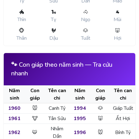
Tý
Sửu
Dần
Mão
🐲
🐍
🐴
🐐
Thìn
Tỵ
Ngọ
Mùi
🐵
🐓
🐶
🐷
Thân
Dậu
Tuất
Hợi
🐾 Con giáp theo năm sinh — Tra cứu
nhanh
Năm
Con
Tên can
Năm
Con
Tên can
sinh
giáp
chi
sinh
giáp
chi
1960
🐭
Canh Tý
1994
🐶
Giáp Tuất
1961
🐮
Tân Sửu
1995
🐷
Ất Hợi
Nhâm
1962
🐯
1996
🐭
Bính Tý
Dần