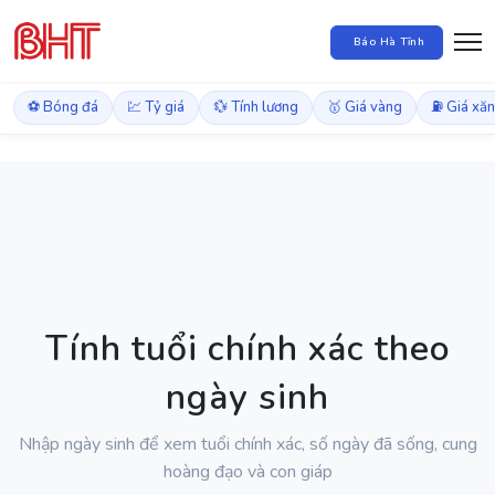
Báo Hà Tĩnh
⚽ Bóng đá
💹 Tỷ giá
💱 Tính lương
🥇 Giá vàng
⛽ Giá xă
Tính tuổi chính xác theo
ngày sinh
Nhập ngày sinh để xem tuổi chính xác, số ngày đã sống, cung
hoàng đạo và con giáp