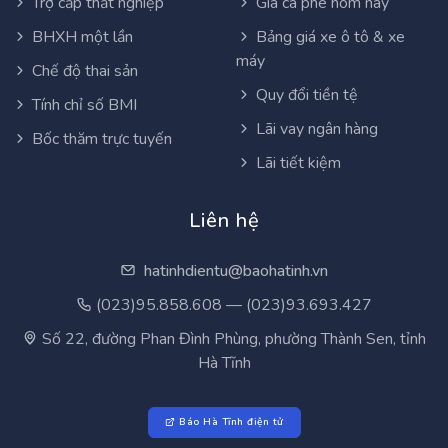
Trợ cấp thất nghiệp
Giá cà phê hôm nay
BHXH một lần
Bảng giá xe ô tô & xe
máy
Chế độ thai sản
Quy đổi tiền tệ
Tính chỉ số BMI
Lãi vay ngân hàng
Bốc thăm trực tuyến
Lãi tiết kiệm
Liên hệ
hatinhdientu@baohatinh.vn
(023)95.858.608 — (023)93.693.427
Số 22, đường Phan Đình Phùng, phường Thành Sen, tỉnh
Hà Tĩnh
Báo Hà Tĩnh điện tử