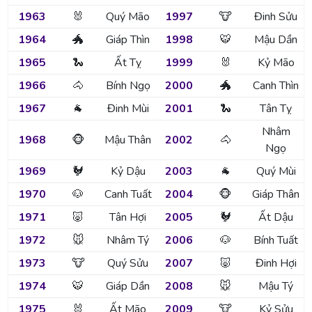
1963
🐰
Quý Mão
1997
🐮
Đinh Sửu
1964
🐲
Giáp Thìn
1998
🐯
Mậu Dần
1965
🐍
Ất Tỵ
1999
🐰
Kỷ Mão
1966
🐴
Bính Ngọ
2000
🐲
Canh Thìn
1967
🐐
Đinh Mùi
2001
🐍
Tân Tỵ
Nhâm
1968
🐵
Mậu Thân
2002
🐴
Ngọ
1969
🐓
Kỷ Dậu
2003
🐐
Quý Mùi
1970
🐶
Canh Tuất
2004
🐵
Giáp Thân
1971
🐷
Tân Hợi
2005
🐓
Ất Dậu
1972
🐭
Nhâm Tý
2006
🐶
Bính Tuất
1973
🐮
Quý Sửu
2007
🐷
Đinh Hợi
1974
🐯
Giáp Dần
2008
🐭
Mậu Tý
1975
🐰
Ất Mão
2009
🐮
Kỷ Sửu