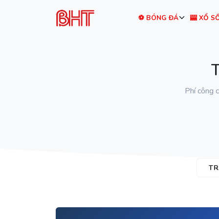
⚽ BÓNG ĐÁ
🎰 XỔ S
Phí công 
TR