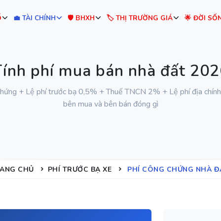
Ố
💼 TÀI CHÍNH
🛡️ BHXH
🏷️ THỊ TRƯỜNG GIÁ
🌟 ĐỜI SỐ
Tính phí mua bán nhà đất 202
chứng + Lệ phí trước bạ 0,5% + Thuế TNCN 2% + Lệ phí địa chính
bên mua và bên bán đóng gì
ANG CHỦ
PHÍ TRƯỚC BẠ XE
PHÍ CÔNG CHỨNG NHÀ Đ