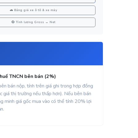
🚗 Bảng giá xe ô tô & xe máy
💱 Tính lương Gross ↔ Net
Thuế TNCN bên bán (2%)
ên bán nộp, tính trên giá ghi trong hợp đồng
c giá thị trường nếu thấp hơn). Nếu bên bán
g minh giá gốc mua vào có thể tính 20% lợi
n.