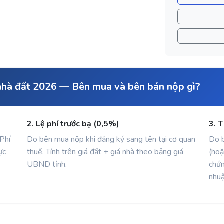
n nhà đất 2026 — Bên mua và bên bán nộp gì?
2. Lệ phí trước bạ (0,5%)
3. 
 Phí
Do bên mua nộp khi đăng ký sang tên tại cơ quan
Do b
ực
thuế. Tính trên giá đất + giá nhà theo bảng giá
(hoặ
UBND tỉnh.
chứn
nhuậ