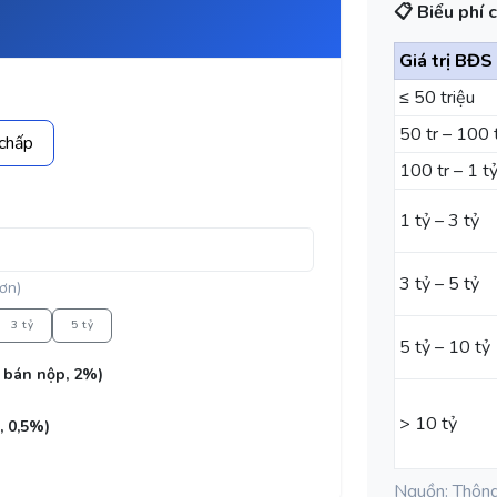
📋 Biểu phí
Giá trị BĐS
≤ 50 triệu
50 tr – 100 
 chấp
100 tr – 1 t
1 tỷ – 3 tỷ
3 tỷ – 5 tỷ
ơn)
3 tỷ
5 tỷ
5 tỷ – 10 tỷ
 bán nộp, 2%)
> 10 tỷ
, 0,5%)
Nguồn: Thông