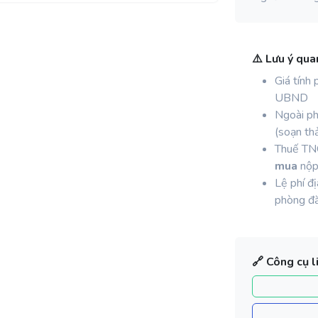
⚠️ Lưu ý qua
Giá tính 
UBND
Ngoài ph
(soạn thả
Thuế T
mua
nộ
Lệ phí đ
phòng đă
🔗 Công cụ l