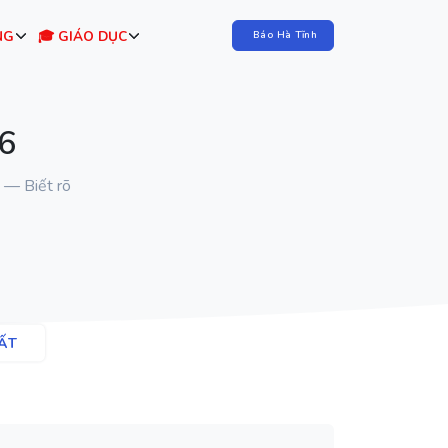
NG
🎓 GIÁO DỤC
Báo Hà Tĩnh
6
 — Biết rõ
ẤT