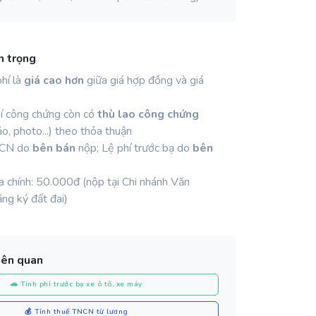
n trọng
phí là
giá cao hơn
giữa giá hợp đồng và giá
í công chứng còn có
thù lao công chứng
o, photo...) theo thỏa thuận
NCN do
bên bán
nộp; Lệ phí trước bạ do
bên
p
ịa chính: 50.000đ (nộp tại Chi nhánh Văn
ng ký đất đai)
iên quan
🚗 Tính phí trước bạ xe ô tô, xe máy
💰 Tính thuế TNCN từ lương