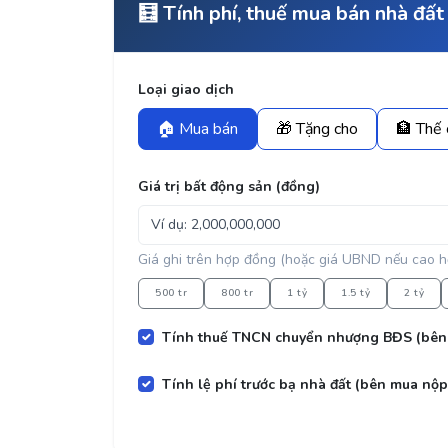
🧮 Tính phí, thuế mua bán nhà đất
Loại giao dịch
🏠 Mua bán
🎁 Tặng cho
🏦 Thế
Giá trị bất động sản (đồng)
Giá ghi trên hợp đồng (hoặc giá UBND nếu cao h
500 tr
800 tr
1 tỷ
1.5 tỷ
2 tỷ
Tính thuế TNCN chuyển nhượng BĐS (bên
Tính lệ phí trước bạ nhà đất (bên mua nộp