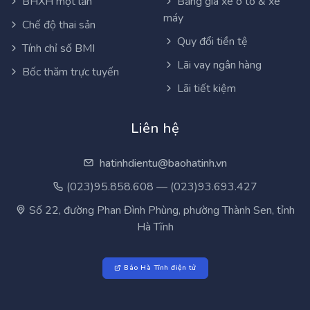
BHXH một lần
Bảng giá xe ô tô & xe
máy
Chế độ thai sản
Quy đổi tiền tệ
Tính chỉ số BMI
Lãi vay ngân hàng
Bốc thăm trực tuyến
Lãi tiết kiệm
Liên hệ
hatinhdientu@baohatinh.vn
(023)95.858.608 — (023)93.693.427
Số 22, đường Phan Đình Phùng, phường Thành Sen, tỉnh
Hà Tĩnh
Báo Hà Tĩnh điện tử