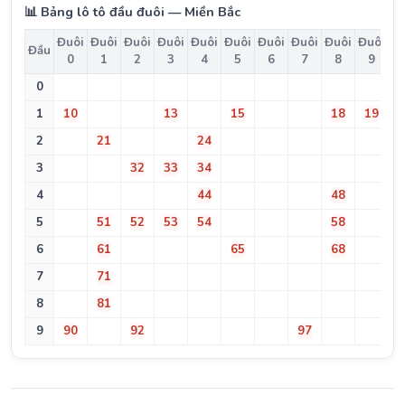
📊 Bảng lô tô đầu đuôi — Miền Bắc
Đuôi
Đuôi
Đuôi
Đuôi
Đuôi
Đuôi
Đuôi
Đuôi
Đuôi
Đuôi
Đầu
0
1
2
3
4
5
6
7
8
9
0
1
10
13
15
18
19
2
21
24
3
32
33
34
4
44
48
5
51
52
53
54
58
6
61
65
68
7
71
8
81
9
90
92
97