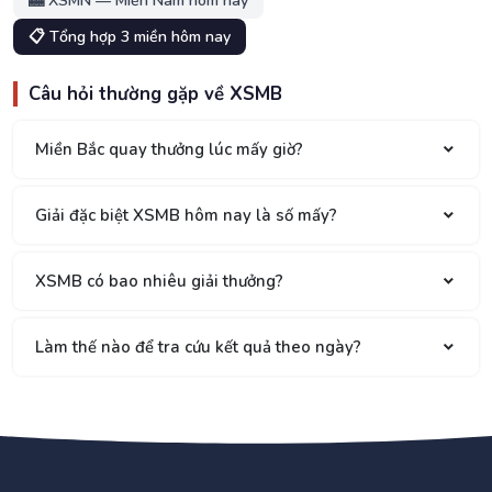
🎰 XSMN — Miền Nam hôm nay
📋 Tổng hợp 3 miền hôm nay
Câu hỏi thường gặp về XSMB
Miền Bắc quay thưởng lúc mấy giờ?
Giải đặc biệt XSMB hôm nay là số mấy?
XSMB có bao nhiêu giải thưởng?
Làm thế nào để tra cứu kết quả theo ngày?