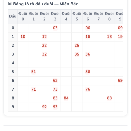
📊 Bảng lô tô đầu đuôi — Miền Bắc
Đuôi
Đuôi
Đuôi
Đuôi
Đuôi
Đuôi
Đuôi
Đuôi
Đuôi
Đuôi
Đầu
0
1
2
3
4
5
6
7
8
9
0
03
06
09
1
10
12
16
18
19
2
22
25
3
32
35
36
4
5
51
56
6
63
69
7
71
73
76
8
83
84
88
9
92
93