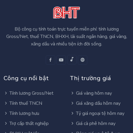
Bộ công cụ tính toán trực tuyến miễn phí: tính lương
Gross/Net, thuế TNCN, BHXH, lãi suất ngân hàng, giá vàng,
xăng dầu và nhiều tiện ích đời sống.
Công cụ nổi bật
Thị trường giá
Tính lương Gross/Net
Giá vàng hôm nay
Tính thuế TNCN
Giá xăng dầu hôm nay
Tính lương hưu
Tỷ giá ngoại tệ hôm nay
Trợ cấp thất nghiệp
Giá cà phê hôm nay