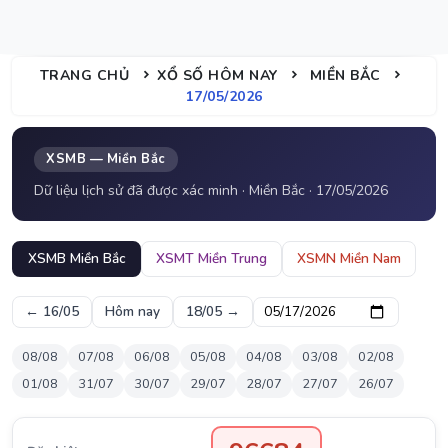
TRANG CHỦ
XỔ SỐ HÔM NAY
MIỀN BẮC
17/05/2026
XSMB — Miền Bắc
Dữ liệu lịch sử đã được xác minh · Miền Bắc · 17/05/2026
XSMB Miền Bắc
XSMT Miền Trung
XSMN Miền Nam
← 16/05
Hôm nay
18/05 →
08/08
07/08
06/08
05/08
04/08
03/08
02/08
01/08
31/07
30/07
29/07
28/07
27/07
26/07