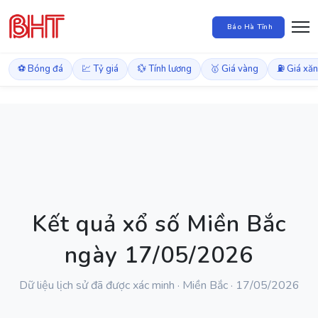
Báo Hà Tĩnh
⚽ Bóng đá
💹 Tỷ giá
💱 Tính lương
🥇 Giá vàng
⛽ Giá xă
Kết quả xổ số Miền Bắc
ngày 17/05/2026
Dữ liệu lịch sử đã được xác minh · Miền Bắc · 17/05/2026