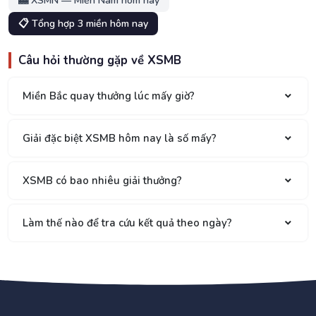
🎰 XSMN — Miền Nam hôm nay
📋 Tổng hợp 3 miền hôm nay
Câu hỏi thường gặp về XSMB
Miền Bắc quay thưởng lúc mấy giờ?
Giải đặc biệt XSMB hôm nay là số mấy?
XSMB có bao nhiêu giải thưởng?
Làm thế nào để tra cứu kết quả theo ngày?