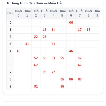
📊 Bảng lô tô đầu đuôi — Miền Bắc
Đuôi
Đuôi
Đuôi
Đuôi
Đuôi
Đuôi
Đuôi
Đuôi
Đuôi
Đuôi
Đầu
0
1
2
3
4
5
6
7
8
9
0
06
1
13
14
17
18
2
22
23
3
31
34
4
40
46
5
52
53
54
55
57
6
62
67
7
73
74
8
85
86
87
9
92
95