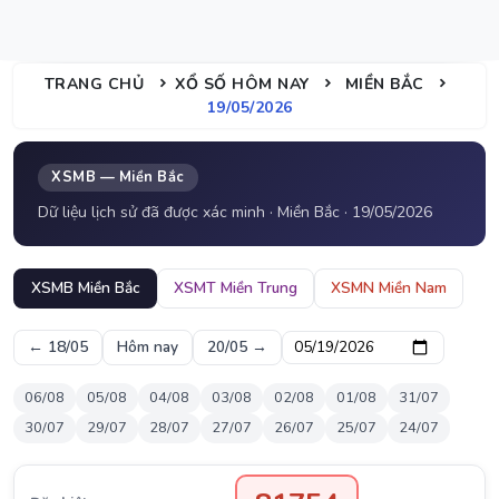
TRANG CHỦ
XỔ SỐ HÔM NAY
MIỀN BẮC
19/05/2026
XSMB — Miền Bắc
Dữ liệu lịch sử đã được xác minh · Miền Bắc · 19/05/2026
XSMB Miền Bắc
XSMT Miền Trung
XSMN Miền Nam
← 18/05
Hôm nay
20/05 →
06/08
05/08
04/08
03/08
02/08
01/08
31/07
30/07
29/07
28/07
27/07
26/07
25/07
24/07