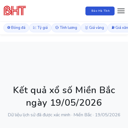
Báo Hà Tĩnh
⚽ Bóng đá
💹 Tỷ giá
💱 Tính lương
🥇 Giá vàng
⛽ Giá xă
Kết quả xổ số Miền Bắc
ngày 19/05/2026
Dữ liệu lịch sử đã được xác minh · Miền Bắc · 19/05/2026