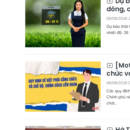
Dự b
dông, 
06/08/2026 
Dự báo thời 
nhiệt độ: 26 
[Mot
chức v
06/08/2026 
Các quy định
Chính phủ nê
chức.
Hà T