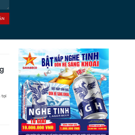
ẬN
ng
 tại