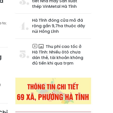
và
tiết Nhà máy Sản xuất
thép VinMetal Hà Tĩnh
Hà Tĩnh đóng cửa mỏ đá
 to;
rộng gần 9,7ha thuộc dãy
núi Hồng Lĩnh
Thu phí cao tốc ở
Hà Tĩnh: Nhiều ôtô chưa
g
dán thẻ, tài khoản không
đủ tiền khi qua trạm
g
Chỉ