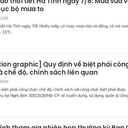
áo thời tiết Hà Tĩnh ngày 7/8: Mưa vừa 
cục bộ mưa to
22:00
tiết Hà Tĩnh ngày 7/8: Nhiều mây, có mưa, mưa vừa và dông, có nơi mưa
- 31°C.
ion graphic] Quy định về biệt phái côn
à chế độ, chính sách liên quan
08:00
 biệt phái công chức; chế độ, chính sách với công chức biệt phái được
u tại Nghị định 300/2026/NĐ-CP về tuyển dụng, sử dụng, quản lý côn
ĩnh tham gia phiên họp thường kỳ Ban 