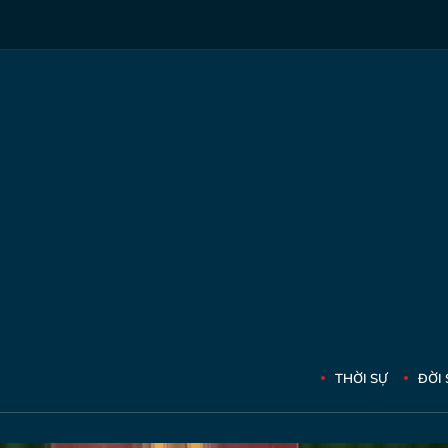
THỜI SỰ
ĐỜI