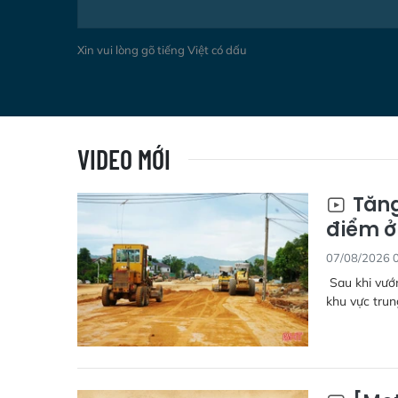
Xin vui lòng gõ tiếng Việt có dấu
VIDEO MỚI
Tăng
điểm ở
07/08/2026 
Sau khi vướn
khu vực trun