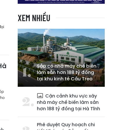
XEM NHIỀU
đại
Hà
Sắp có nhà máy chế biến
lâm sản hơn 188 tỷ đồng
tại khu kinh tế Cầu Treo
óp
Cận cảnh khu vực xây
cho
nhà máy chế biến lâm sản
hơn 188 tỷ đồng tại Hà Tĩnh
Phê duyệt Quy hoạch chi