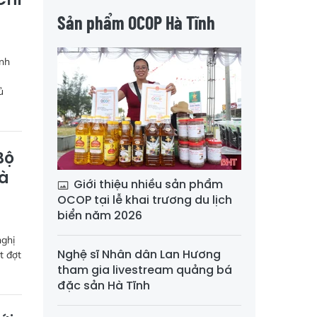
Sản phẩm OCOP Hà Tĩnh
ình
ủ
Bộ
Hà
Giới thiệu nhiều sản phẩm
OCOP tại lễ khai trương du lịch
biển năm 2026
nghị
Nghệ sĩ Nhân dân Lan Hương
t đợt
tham gia livestream quảng bá
đặc sản Hà Tĩnh