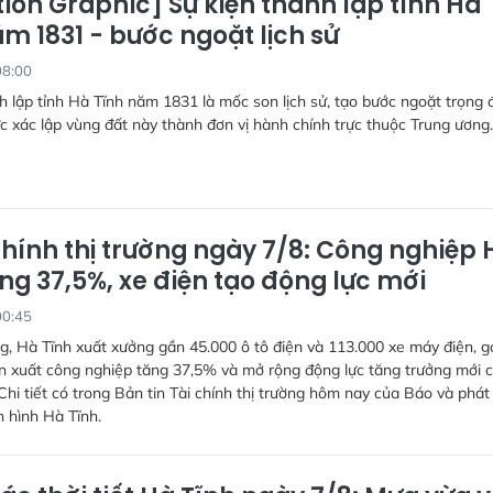
ion Graphic] Sự kiện thành lập tỉnh Hà
m 1831 - bước ngoặt lịch sử
08:00
h lập tỉnh Hà Tĩnh năm 1831 là mốc son lịch sử, tạo bước ngoặt trọng 
ức xác lập vùng đất này thành đơn vị hành chính trực thuộc Trung ương.
chính thị trường ngày 7/8: Công nghiệp 
ng 37,5%, xe điện tạo động lực mới
00:45
g, Hà Tĩnh xuất xưởng gần 45.000 ô tô điện và 113.000 xe máy điện, g
n xuất công nghiệp tăng 37,5% và mở rộng động lực tăng trưởng mới 
Chi tiết có trong Bản tin Tài chính thị trường hôm nay của Báo và phát
n hình Hà Tĩnh.