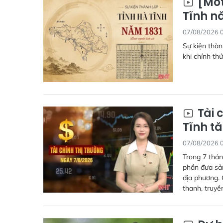
[Mot
Tĩnh nă
07/08/2026 
Sự kiện thàn
khi chính th
Tài 
Tĩnh tă
07/08/2026 
Trong 7 thán
phần đưa sả
địa phương. 
thanh, truyề