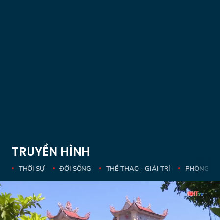
TRUYỀN HÌNH
THỜI SỰ
ĐỜI SỐNG
THỂ THAO - GIẢI TRÍ
PHÓNG SỰ 