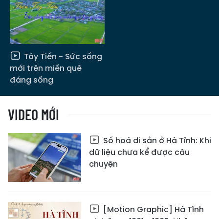
Tây Tiến - Sức sống
mới trên miền quê
đáng sống
VIDEO MỚI
Số hoá di sản ở Hà Tĩnh: Khi
dữ liệu chưa kể được câu
chuyện
[Motion Graphic] Hà Tĩnh