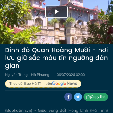
Play
Video
Dinh đô Quan Hoàng Mười - nơi
lưu giữ sắc màu tín ngưỡng dân
gian
Nguyễn Trung - Hà Phương
06/07/2026 02:00
Theo dõi Báo Hà Tĩnh trên
Copy link
(Baohatinh.vn) - Giữa vùng đất Hồng Lĩnh (Hà Tĩnh)