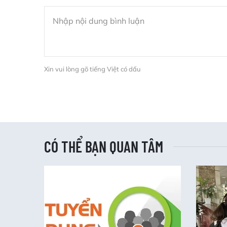
Xin vui lòng gõ tiếng Việt có dấu
CÓ THỂ BẠN QUAN TÂM