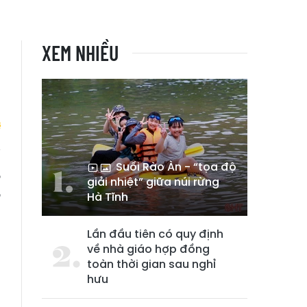
XEM NHIỀU
Suối Rào Àn - “tọa độ
,
giải nhiệt” giữa núi rừng
,
Hà Tĩnh
Lần đầu tiên có quy định
về nhà giáo hợp đồng
toàn thời gian sau nghỉ
hưu