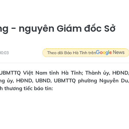
ng - nguyên Giám đốc Sở
00:03
Theo dõi Báo Hà Tĩnh trên
, UBMTTQ Việt Nam tỉnh Hà Tĩnh; Thành ủy, HĐND
ng ủy, HĐND, UBND, UBMTTQ phường Nguyễn Du
h thương tiếc báo tin: