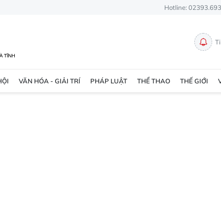
Hotline: 02393.69
T
HỘI
VĂN HÓA - GIẢI TRÍ
PHÁP LUẬT
THỂ THAO
THẾ GIỚI