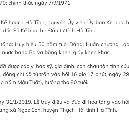
0; chính thức ngày 7/9/1971
Kế hoạch Hà Tĩnh; nguyên Ủy viên Ủy ban Kế hoạc
 đốc Sở Kế hoạch - Đầu tư tỉnh Hà Tĩnh.
 tặng: Huy hiệu 50 năm tuổi Đảng; Huân chương La
nước hạng Ba và bằng khen, giấy khen khác.
ã được các y, bác sỹ, gia đình, con cháu tận tình cứ
, đồng chí đã từ trần vào hồi 16 giờ 17 phút, ngày 2
 năm Mậu Tuất), hưởng thọ 80 tuổi.
y 31/1/2019. Lễ truy điệu và đưa đi hỏa táng vào hồ
rang xã Ngọc Sơn, huyện Thạch Hà, tỉnh Hà Tĩnh.