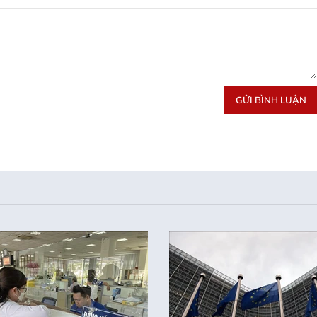
GỬI BÌNH LUẬN