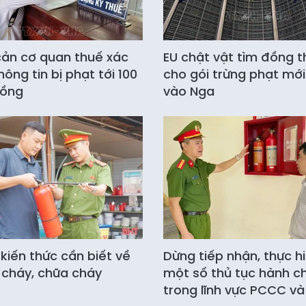
ản cơ quan thuế xác
EU chật vật tìm đồng 
hông tin bị phạt tới 100
cho gói trừng phạt mớ
đồng
vào Nga
kiến thức cần biết về
Dừng tiếp nhận, thực h
cháy, chữa cháy
một số thủ tục hành c
trong lĩnh vực PCCC v