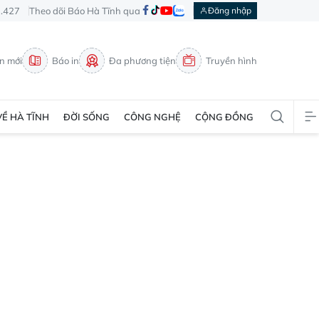
3.427
Theo dõi Báo Hà Tĩnh qua
Đăng nhập
in mới
Báo in
Đa phương tiện
Truyền hình
VỀ HÀ TĨNH
ĐỜI SỐNG
CÔNG NGHỆ
CỘNG ĐỒNG