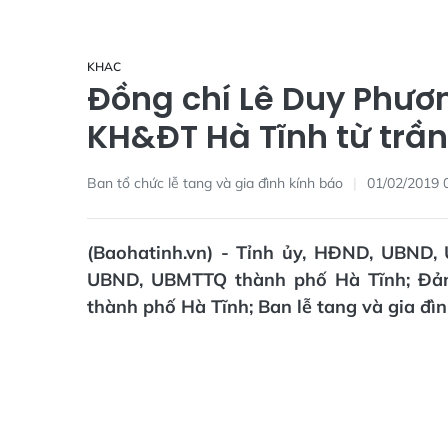
KHAC
Đồng chí Lê Duy Phươ
KH&ĐT Hà Tĩnh từ trần
Ban tổ chức lễ tang và gia đình kính báo
01/02/2019 
(Baohatinh.vn) - Tỉnh ủy, HĐND, UBND
UBND, UBMTTQ thành phố Hà Tĩnh; Đả
thành phố Hà Tĩnh; Ban lễ tang và gia đìn