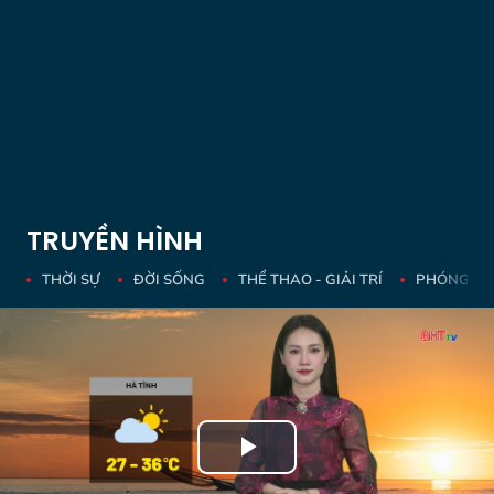
TRUYỀN HÌNH
THỜI SỰ
ĐỜI SỐNG
THỂ THAO - GIẢI TRÍ
PHÓNG SỰ 
Play