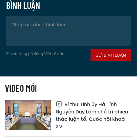
BÌNH LUẬN
Xin vui lòng gõ tiếng Việt có dấu
GỬI BÌNH LUẬN
VIDEO MỚI
Bí thư Tỉnh ủy Hà Tĩnh
Nguyễn Duy Lâm chủ trì phiên
thảo luận tổ, Quốc hội khoá
XVI