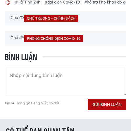
#Hà Tĩnh 24h
#đại dịch Covid-19
#hỗ trợ khó khăn do đại 
Chủ đề
CHỦ TRƯƠNG - CHÍNH SÁCH
Chủ đề
PHÒNG CHỐNG DỊCH COVID-19
BÌNH LUẬN
Xin vui lòng gõ tiếng Việt có dấu
GỬI BÌNH LUẬN