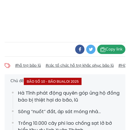
Copy link
#hỗ trợ bão lũ
#các tổ chức hỗ trợ khắc phục bão lũ
#Hà T
Chủ đề
BÃO SỐ 10 - BÃO BUALOI 2025
Hà Tĩnh phát động quyên góp ủng hộ đồng
bào bị thiệt hại do bão, lũ
Sông “nuốt” đất, áp sát móng nhà...
Trồng 10.000 cây phi lao chống sạt lở bờ