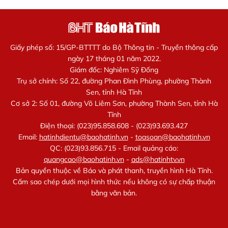
Giấy phép số: 15/GP-BTTTT do Bộ Thông tin - Truyền thông cấp
ngày 17 tháng 01 năm 2022.
Giám đốc: Nghiêm Sỹ Đống
Trụ sở chính: Số 22, đường Phan Đình Phùng, phường Thành
Sen, tỉnh Hà Tĩnh
Cơ sở 2: Số 01, đường Võ Liêm Sơn, phường Thành Sen, tỉnh Hà
Tĩnh
Điện thoại: (023)95.858.608 - (023)93.693.427
Email:
hatinhdientu@baohatinh.vn
-
toasoan@baohatinh.vn
QC: (023)93.856.715 - Email quảng cáo:
quangcao@baohatinh.vn
-
ads@hatinhtv.vn
Bản quyền thuộc về Báo và phát thanh, truyền hình Hà Tĩnh.
Cấm sao chép dưới mọi hình thức nếu không có sự chấp thuận
bằng văn bản.