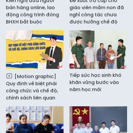
Kiến nghị đưa người
Đề xuất trợ cấp cho
bán hàng online, lao
giáo viên mầm non đã
động công trình đóng
nghỉ công tác chưa
BHXH bắt buộc
được hưởng chế độ
Tiếp sức học sinh khó
[Motion graphic]
khăn vững bước vào
Quy định về biệt phái
năm học mới
công chức và chế độ,
chính sách liên quan