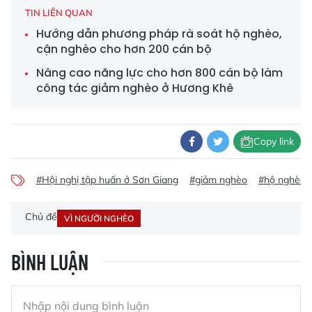
TIN LIÊN QUAN
Hướng dẫn phương pháp rà soát hộ nghèo,
cận nghèo cho hơn 200 cán bộ
Nâng cao năng lực cho hơn 800 cán bộ làm
công tác giảm nghèo ở Hương Khê
Copy link
#Hội nghị tập huấn ở Sơn Giang
#giảm nghèo
#hộ nghèo 
Chủ đề
VÌ NGƯỜI NGHÈO
BÌNH LUẬN