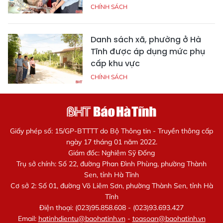
CHÍNH SÁCH
Danh sách xã, phường ở Hà
Tĩnh được áp dụng mức phụ
cấp khu vực
CHÍNH SÁCH
Giấy phép số: 15/GP-BTTTT do Bộ Thông tin - Truyền thông cấp
ngày 17 tháng 01 năm 2022.
Giám đốc: Nghiêm Sỹ Đống
Trụ sở chính: Số 22, đường Phan Đình Phùng, phường Thành
Sen, tỉnh Hà Tĩnh
Cơ sở 2: Số 01, đường Võ Liêm Sơn, phường Thành Sen, tỉnh Hà
Tĩnh
Điện thoại: (023)95.858.608 - (023)93.693.427
Email:
hatinhdientu@baohatinh.vn
-
toasoan@baohatinh.vn