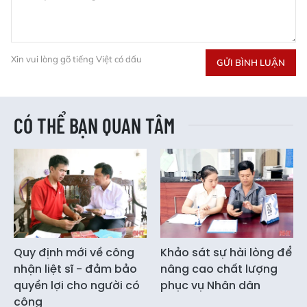
Xin vui lòng gõ tiếng Việt có dấu
GỬI BÌNH LUẬN
CÓ THỂ BẠN QUAN TÂM
Quy định mới về công
Khảo sát sự hài lòng để
nhận liệt sĩ - đảm bảo
nâng cao chất lượng
quyền lợi cho người có
phục vụ Nhân dân
công