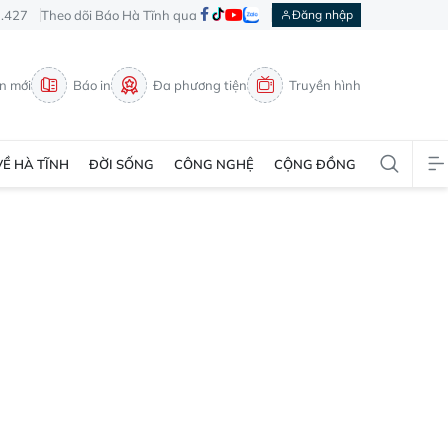
3.427
Theo dõi Báo Hà Tĩnh qua
Đăng nhập
in mới
Báo in
Đa phương tiện
Truyền hình
VỀ HÀ TĨNH
ĐỜI SỐNG
CÔNG NGHỆ
CỘNG ĐỒNG