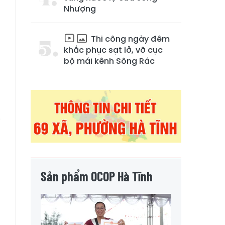
Nhượng
Thi công ngày đêm
khắc phục sạt lở, vỡ cục
bộ mái kênh Sông Rác
i
h
Sản phẩm OCOP Hà Tĩnh