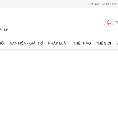
Hotline: 02393.69
T
HỘI
VĂN HÓA - GIẢI TRÍ
PHÁP LUẬT
THỂ THAO
THẾ GIỚI