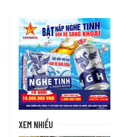
h
h
XEM NHIỀU