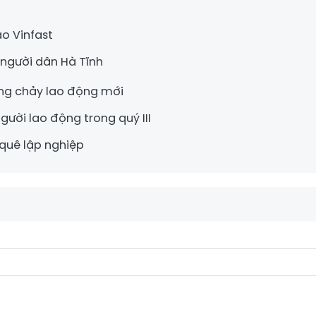
o Vinfast
 người dân Hà Tĩnh
òng chảy lao động mới
người lao động trong quý III
 quê lập nghiệp