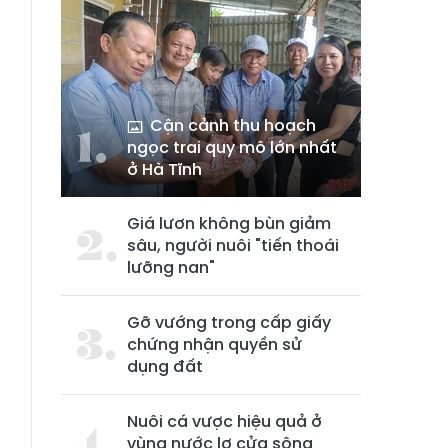
Cận cảnh thu hoạch
ngọc trai quy mô lớn nhất
ở Hà Tĩnh
Giá lươn không bùn giảm
sâu, người nuôi "tiến thoái
lưỡng nan"
Gỡ vướng trong cấp giấy
chứng nhận quyền sử
dụng đất
Nuôi cá vược hiệu quả ở
vùng nước lợ cửa sông