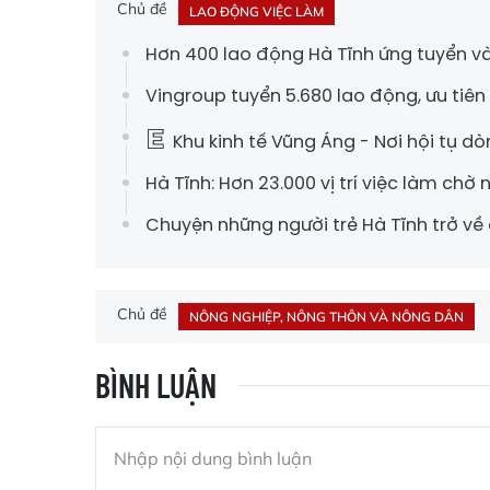
Chủ đề
LAO ĐỘNG VIỆC LÀM
Hơn 400 lao động Hà Tĩnh ứng tuyển và
Vingroup tuyển 5.680 lao động, ưu tiên
Khu kinh tế Vũng Áng - Nơi hội tụ d
Hà Tĩnh: Hơn 23.000 vị trí việc làm chờ 
Chuyện những người trẻ Hà Tĩnh trở về
Chủ đề
NÔNG NGHIỆP, NÔNG THÔN VÀ NÔNG DÂN
BÌNH LUẬN