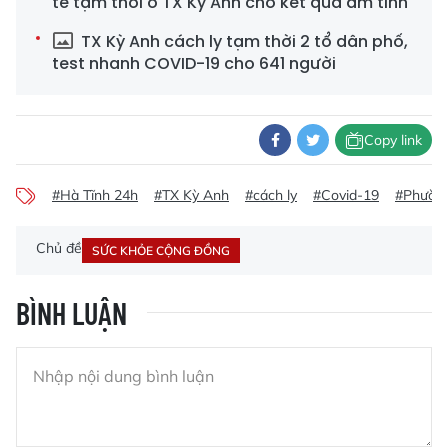
tế tạm thời ở TX Kỳ Anh cho kết quả âm tính
TX Kỳ Anh cách ly tạm thời 2 tổ dân phố,
test nhanh COVID-19 cho 641 người
Copy link
#Hà Tĩnh 24h
#TX Kỳ Anh
#cách ly
#Covid-19
#Phường
Chủ đề
SỨC KHỎE CỘNG ĐỒNG
BÌNH LUẬN