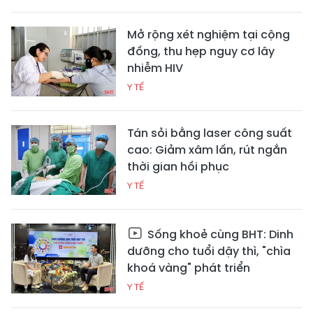
Mở rộng xét nghiệm tại cộng
đồng, thu hẹp nguy cơ lây
nhiễm HIV
Y TẾ
Tán sỏi bằng laser công suất
cao: Giảm xâm lấn, rút ngắn
thời gian hồi phục
Y TẾ
Sống khoẻ cùng BHT: Dinh
dưỡng cho tuổi dậy thì, "chìa
khoá vàng" phát triển
Y TẾ