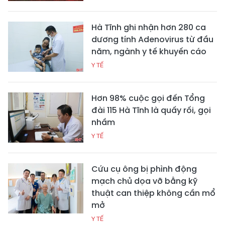
Hà Tĩnh ghi nhận hơn 280 ca
dương tính Adenovirus từ đầu
năm, ngành y tế khuyến cáo
Y TẾ
Hơn 98% cuộc gọi đến Tổng
đài 115 Hà Tĩnh là quấy rối, gọi
nhầm
Y TẾ
Cứu cụ ông bị phình động
mạch chủ dọa vỡ bằng kỹ
thuật can thiệp không cần mổ
mở
Y TẾ