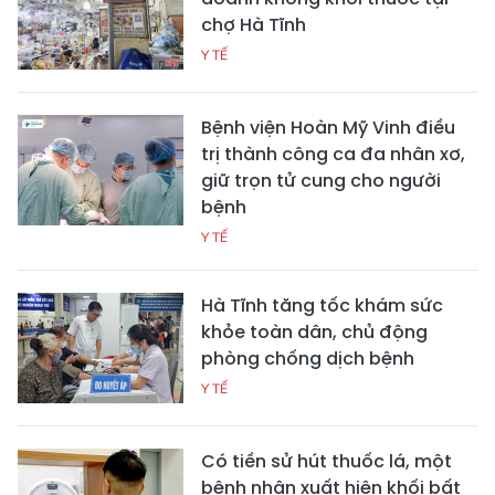
chợ Hà Tĩnh
Y TẾ
Bệnh viện Hoàn Mỹ Vinh điều
trị thành công ca đa nhân xơ,
giữ trọn tử cung cho người
bệnh
Y TẾ
Hà Tĩnh tăng tốc khám sức
khỏe toàn dân, chủ động
phòng chống dịch bệnh
Y TẾ
Có tiền sử hút thuốc lá, một
bệnh nhân xuất hiện khối bất