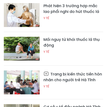
Phát hiện 3 trường hợp mắc
lao phổi nghi do hút thuốc lá
Y TẾ
Mối nguy từ khói thuốc lá thụ
động
Y TẾ
Trang bị kiến thức tiền hôn
nhân cho người trẻ Hà Tĩnh
Y TẾ
Cơ sở y tế đầu ngành Hà Tĩnh