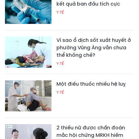
kết quả ban đầu tích cực
Y TẾ
Vì sao ổ dịch sốt xuất huyết ở
phường Vũng Áng vẫn chưa
thể khống chế?
Y TẾ
Một điếu thuốc nhiều hệ luỵ
Y TẾ
2 thiếu nữ được chẩn đoán
mắc hội chứng MRKH hiếm