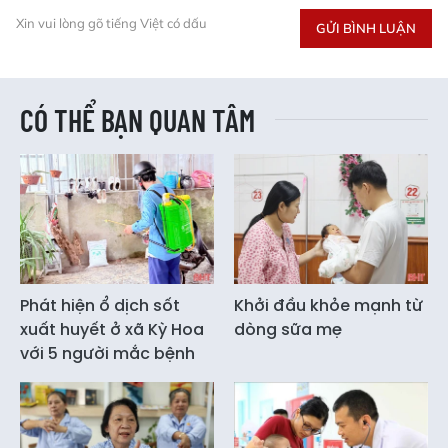
Xin vui lòng gõ tiếng Việt có dấu
GỬI BÌNH LUẬN
CÓ THỂ BẠN QUAN TÂM
Phát hiện ổ dịch sốt
Khởi đầu khỏe mạnh từ
xuất huyết ở xã Kỳ Hoa
dòng sữa mẹ
với 5 người mắc bệnh