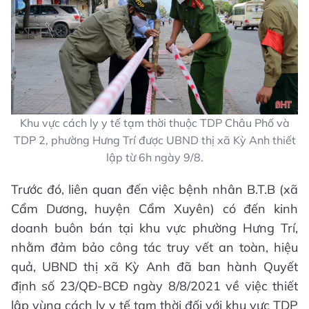
Khu vực cách ly y tế tạm thời thuộc TDP Châu Phố và
TDP 2, phường Hưng Trí được UBND thị xã Kỳ Anh thiết
lập từ 6h ngày 9/8.
Trước đó, liên quan đến việc bệnh nhân B.T.B (xã
Cẩm Dương, huyện Cẩm Xuyên) có đến kinh
doanh buôn bán tại khu vực phường Hưng Trí,
nhằm đảm bảo công tác truy vết an toàn, hiệu
quả, UBND thị xã Kỳ Anh đã ban hành Quyết
định số 23/QĐ-BCĐ ngày 8/8/2021 về việc thiết
lập vùng cách ly y tế tạm thời đối với khu vực TDP