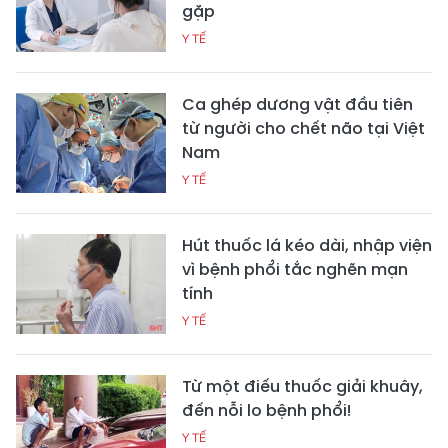
gặp
Y TẾ
Ca ghép dương vật đầu tiên
từ người cho chết não tại Việt
Nam
Y TẾ
Hút thuốc lá kéo dài, nhập viện
vì bệnh phổi tắc nghẽn mạn
tính
Y TẾ
Từ một điếu thuốc giải khuây,
đến nỗi lo bệnh phổi!
Y TẾ