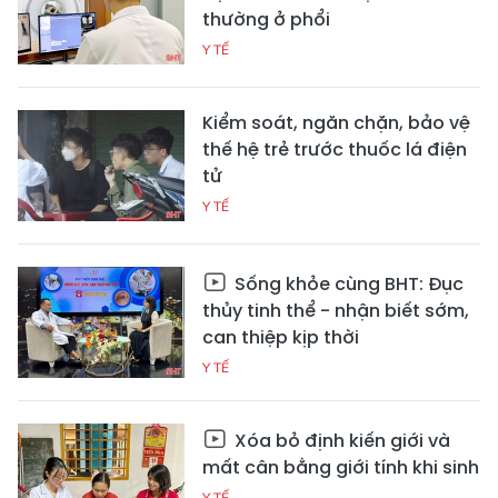
thường ở phổi
Y TẾ
Kiểm soát, ngăn chặn, bảo vệ
thế hệ trẻ trước thuốc lá điện
tử
Y TẾ
Sống khỏe cùng BHT: Đục
thủy tinh thể - nhận biết sớm,
can thiệp kịp thời
Y TẾ
Xóa bỏ định kiến giới và
mất cân bằng giới tính khi sinh
Y TẾ