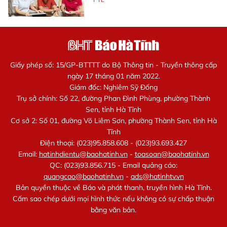
Giấy phép số: 15/GP-BTTTT do Bộ Thông tin - Truyền thông cấp
ngày 17 tháng 01 năm 2022.
Giám đốc: Nghiêm Sỹ Đống
Trụ sở chính: Số 22, đường Phan Đình Phùng, phường Thành
Sen, tỉnh Hà Tĩnh
Cơ sở 2: Số 01, đường Võ Liêm Sơn, phường Thành Sen, tỉnh Hà
Tĩnh
Điện thoại: (023)95.858.608 - (023)93.693.427
Email:
hatinhdientu@baohatinh.vn
-
toasoan@baohatinh.vn
QC: (023)93.856.715 - Email quảng cáo:
quangcao@baohatinh.vn
-
ads@hatinhtv.vn
Bản quyền thuộc về Báo và phát thanh, truyền hình Hà Tĩnh.
Cấm sao chép dưới mọi hình thức nếu không có sự chấp thuận
bằng văn bản.