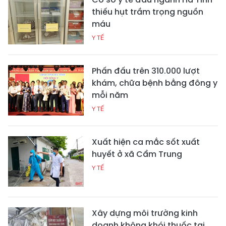
thiếu hụt trầm trọng nguồn
máu
Y TẾ
Phấn đấu trên 310.000 lượt
khám, chữa bệnh bằng đông y
mỗi năm
Y TẾ
Xuất hiện ca mắc sốt xuất
huyết ở xã Cẩm Trung
Y TẾ
Xây dựng môi trường kinh
doanh không khói thuốc tại