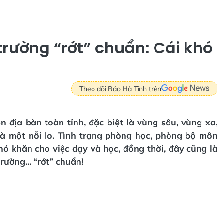
trường “rớt” chuẩn: Cái khó
Theo dõi Báo Hà Tĩnh trên
n địa bàn toàn tỉnh, đặc biệt là vùng sâu, vùng xa
là một nỗi lo. Tình trạng phòng học, phòng bộ mô
hó khăn cho việc dạy và học, đồng thời, đây cũng l
ường... “rớt” chuẩn!