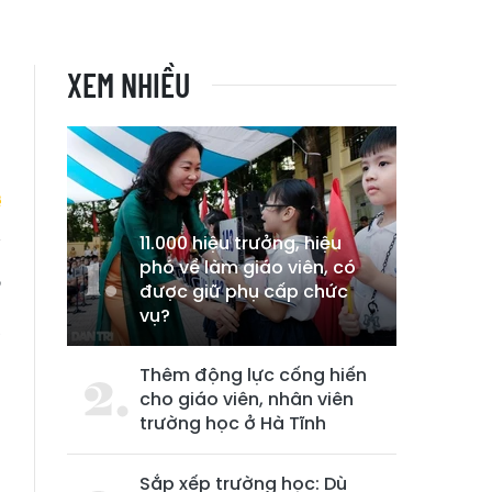
XEM NHIỀU
11.000 hiệu trưởng, hiệu
phó về làm giáo viên, có
,
được giữ phụ cấp chức
n
vụ?
à
Thêm động lực cống hiến
cho giáo viên, nhân viên
trường học ở Hà Tĩnh
Sắp xếp trường học: Dù