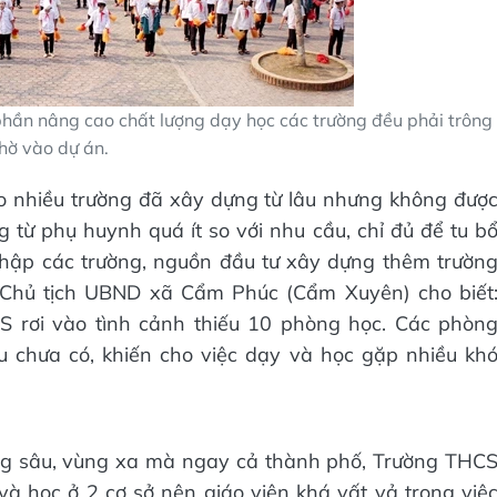
 phần nâng cao chất lượng dạy học các trường đều phải trông
hờ vào dự án.
o nhiều trường đã xây dựng từ lâu nhưng không đượ
 từ phụ huynh quá ít so với nhu cầu, chỉ đủ để tu b
nhập các trường, nguồn đầu tư xây dựng thêm trườn
 Chủ tịch UBND xã Cẩm Phúc (Cẩm Xuyên) cho biết
S rơi vào tình cảnh thiếu 10 phòng học. Các phòn
 chưa có, khiến cho việc dạy và học gặp nhiều kh
ng sâu, vùng xa mà ngay cả thành phố, Trường THC
à học ở 2 cơ sở nên giáo viên khá vất vả trong việ