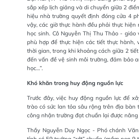
sắp xếp lịch giảng và di chuyển giữa 2 đi
hiệu nhà trường quyết định đóng cửa 4 p
vậy, các giờ thực hành đều phải thực hiện 
học sinh. Cô Nguyễn Thị Thu Thảo - giáo 
phù hợp để thực hiện các tiết thực hành, 
thời gian, trong khi khoảng cách giữa 2 tiế
đến vấn đề vệ sinh môi trường, đảm bảo a
học...”.
Khó khăn trong huy động nguồn lực
Trước đây, việc huy động nguồn lực để x
trào có sức lan tỏa sâu rộng trên địa bàn
công nhận trường đạt chuẩn lại được nâng 
Thầy Nguyễn Duy Ngọc - Phó chánh Văn 
tỉnh có 59 trường “rớt” chuẩn (mầm non 9 