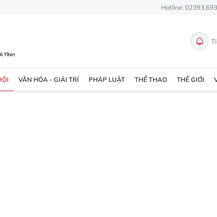
Hotline: 02393.69
T
HỘI
VĂN HÓA - GIẢI TRÍ
PHÁP LUẬT
THỂ THAO
THẾ GIỚI