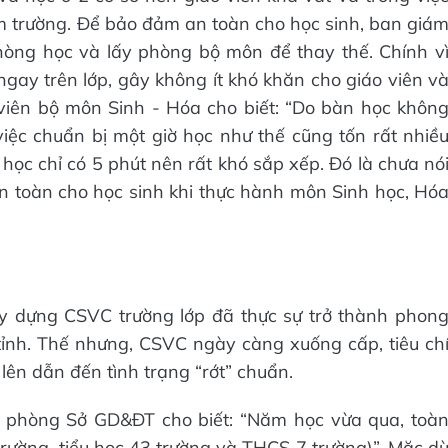
ểm trường. Để bảo đảm an toàn cho học sinh, ban giá
hòng học và lấy phòng bộ môn để thay thế. Chính v
ngay trên lớp, gây không ít khó khăn cho giáo viên v
viên bộ môn Sinh - Hóa cho biết: “Do bàn học khôn
việc chuẩn bị một giờ học như thế cũng tốn rất nhiề
t học chỉ có 5 phút nên rất khó sắp xếp. Đó là chưa nó
n toàn cho học sinh khi thực hành môn Sinh học, Hó
ây dựng CSVC trường lớp đã thực sự trở thành phon
 tỉnh. Thế nhưng, CSVC ngày càng xuống cấp, tiêu ch
lên dẫn đến tình trạng “rớt” chuẩn.
phòng Sở GD&ĐT cho biết: “Năm học vừa qua, toà
trường, tiểu học 43 trường và THCS 7 trường)”. Mặc d