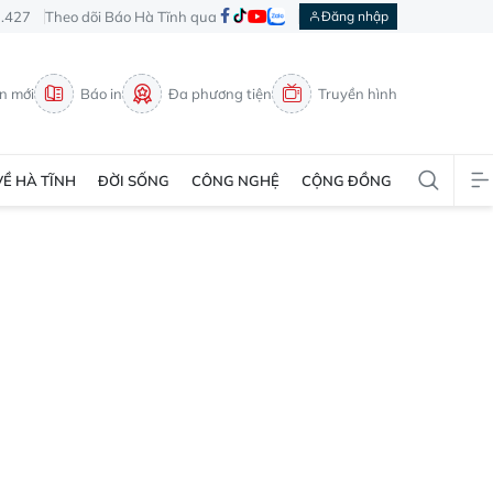
3.427
Theo dõi Báo Hà Tĩnh qua
Đăng nhập
in mới
Báo in
Đa phương tiện
Truyền hình
VỀ HÀ TĨNH
ĐỜI SỐNG
CÔNG NGHỆ
CỘNG ĐỒNG