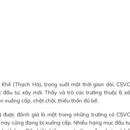
hê (Thạch Hà), trong suốt một thời gian dài, CSV
đầu tư, xây mới. Thầy và trò các trường thuộc 6 x
n xuống cấp, chật chội, thiếu thốn đủ bề.
 được đánh giá là một trong những trường có CSV
n nay cũng đang bị xuống cấp. Nhiều hạng mục đầu t