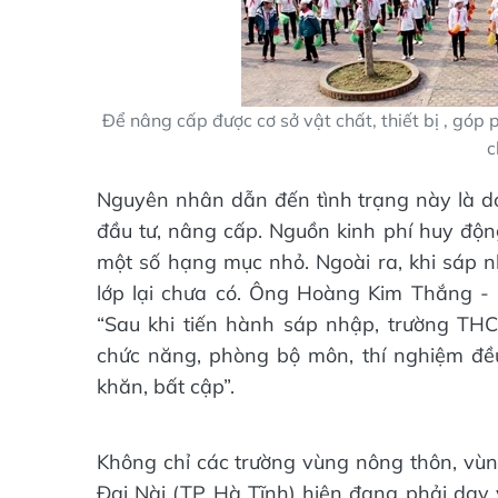
Để nâng cấp được cơ sở vật chất, thiết bị , góp
c
Nguyên nhân dẫn đến tình trạng này là d
đầu tư, nâng cấp. Nguồn kinh phí huy động
một số hạng mục nhỏ. Ngoài ra, khi sáp 
lớp lại chưa có. Ông Hoàng Kim Thắng -
“Sau khi tiến hành sáp nhập, trường THC
chức năng, phòng bộ môn, thí nghiệm đều
khăn, bất cập”.
Không chỉ các trường vùng nông thôn, vù
Đại Nài (TP Hà Tĩnh) hiện đang phải dạy v