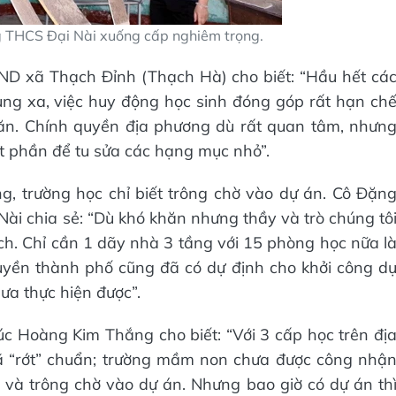
 THCS Đại Nài xuống cấp nghiêm trọng.
D xã Thạch Đỉnh (Thạch Hà) cho biết: “Hầu hết cá
ùng xa, việc huy động học sinh đóng góp rất hạn ch
hăn. Chính quyền địa phương dù rất quan tâm, nhưn
t phần để tu sửa các hạng mục nhỏ”.
g, trường học chỉ biết trông chờ vào dự án. Cô Đặn
ài chia sẻ: “Dù khó khăn nhưng thầy và trò chúng tô
ch. Chỉ cần 1 dãy nhà 3 tầng với 15 phòng học nữa l
quyền thành phố cũng đã có dự định cho khởi công d
ưa thực hiện được”.
 Hoàng Kim Thắng cho biết: “Với 3 cấp học trên đị
đã “rớt” chuẩn; trường mầm non chưa được công nhậ
ọi và trông chờ vào dự án. Nhưng bao giờ có dự án th