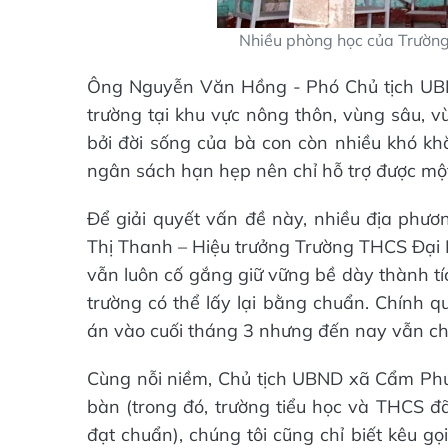
Nhiều phòng học của Trường
Ông Nguyễn Văn Hồng - Phó Chủ tịch UBN
trường tại khu vực nông thôn, vùng sâu, v
bởi đời sống của bà con còn nhiều khó k
ngân sách hạn hẹp nên chỉ hỗ trợ được mộ
Để giải quyết vấn đề này, nhiều địa phươn
Thị Thanh – Hiệu trưởng Trường THCS Đại N
vẫn luôn cố gắng giữ vững bề dày thành tí
trường có thể lấy lại bằng chuẩn. Chính 
án vào cuối tháng 3 nhưng đến nay vẫn ch
Cùng nỗi niềm, Chủ tịch UBND xã Cẩm Phúc
bàn (trong đó, trường tiểu học và THCS 
đạt chuẩn), chúng tôi cũng chỉ biết kêu g