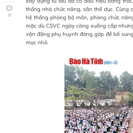
xây dựng từ lâu đã có dấu hiệu bong tróc,
thống nhà chức năng, sân thể dục. Cùng 
0
hệ thống phòng bộ môn, phòng chức năng.
mặc dù CSVC ngày càng xuống cấp nhưng 
vận động phụ huynh đóng góp để bổ sung c
mục nhỏ.