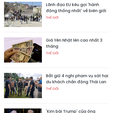
Lãnh đạo EU kêu gọi 'hành
động thống nhất' về biên giới
THẾ GIỚI
Giá Yên Nhật lên cao nhất 3
tháng
THẾ GIỚI
Bắt giữ 4 nghi phạm vụ sát hại
du khách chấn động Thái Lan
THẾ GIỚI
'Kim bài Trump' của ông