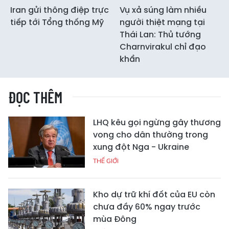
Iran gửi thông điệp trực
Vụ xả súng làm nhiều
tiếp tới Tổng thống Mỹ
người thiệt mạng tại
Thái Lan: Thủ tướng
Charnvirakul chỉ đạo
khẩn
ĐỌC THÊM
LHQ kêu gọi ngừng gây thương
vong cho dân thường trong
xung đột Nga - Ukraine
THẾ GIỚI
Kho dự trữ khí đốt của EU còn
chưa đầy 60% ngay trước
mùa Đông