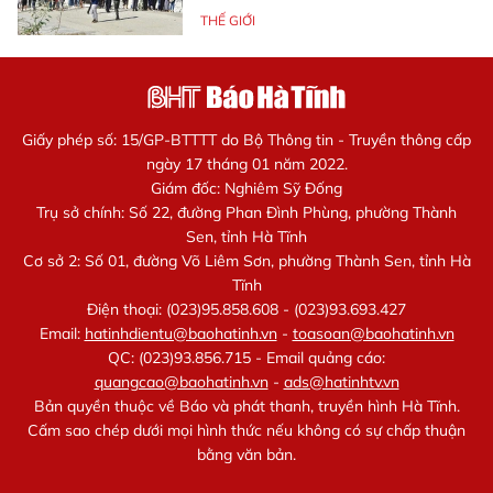
THẾ GIỚI
Giấy phép số: 15/GP-BTTTT do Bộ Thông tin - Truyền thông cấp
ngày 17 tháng 01 năm 2022.
Giám đốc: Nghiêm Sỹ Đống
Trụ sở chính: Số 22, đường Phan Đình Phùng, phường Thành
Sen, tỉnh Hà Tĩnh
Cơ sở 2: Số 01, đường Võ Liêm Sơn, phường Thành Sen, tỉnh Hà
Tĩnh
Điện thoại: (023)95.858.608 - (023)93.693.427
Email:
hatinhdientu@baohatinh.vn
-
toasoan@baohatinh.vn
QC: (023)93.856.715 - Email quảng cáo:
quangcao@baohatinh.vn
-
ads@hatinhtv.vn
Bản quyền thuộc về Báo và phát thanh, truyền hình Hà Tĩnh.
Cấm sao chép dưới mọi hình thức nếu không có sự chấp thuận
bằng văn bản.