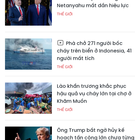
Netanyahu mất dần hiệu lực
THẾ GIỚI
Phà chở 271 người bốc
cháy trên biển ở Indonesia, 41
người mất tích
THẾ GIỚI
Lào khẩn trương khắc phục
hậu quả vụ cháy lớn tại chợ ở
Khăm Muồn
THẾ GIỚI
Ông Trump bất ngờ hủy kế
hoạch tấn công lớn chưa từng