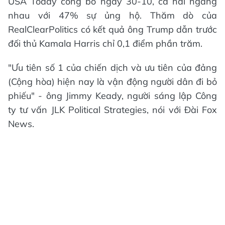
USA Today công bố ngày 30-10, cả hai ngang
nhau với 47% sự ủng hộ. Thăm dò của
RealClearPolitics có kết quả ông Trump dẫn trước
đối thủ Kamala Harris chỉ 0,1 điểm phần trăm.
"Ưu tiên số 1 của chiến dịch và ưu tiên của đảng
(Cộng hòa) hiện nay là vận động người dân đi bỏ
phiếu" - ông Jimmy Keady, người sáng lập Công
ty tư vấn JLK Political Strategies, nói với Đài Fox
News.