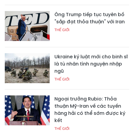
Ông Trump tiếp tục tuyên bố
"sắp đạt thỏa thuận" với Iran
THẾ GIỚI
Ukraine ký luật mới cho binh sĩ
là tù nhân tình nguyện nhập
ngũ
THẾ GIỚI
Ngoại trưởng Rubio: Thỏa
thuận Mỹ-Iran về các tuyến
hàng hải có thể sớm được ký
kết
THẾ GIỚI