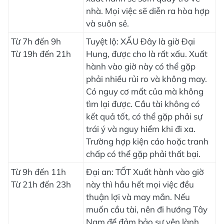
nhà. Mọi việc sẽ diễn ra hòa hợp
và suôn sẻ.
Từ 7h đến 9h
Tuyệt lộ: XẤU Đây là giờ Đại
Từ 19h đến 21h
Hung, được cho là rất xấu. Xuất
hành vào giờ này có thể gặp
phải nhiều rủi ro và không may.
Có nguy cơ mất của mà không
tìm lại được. Cầu tài không có
kết quả tốt, có thể gặp phải sự
trái ý và nguy hiểm khi đi xa.
Trường hợp kiện cáo hoặc tranh
chấp có thể gặp phải thất bại.
Từ 9h đến 11h
Đại an: TỐT Xuất hành vào giờ
Từ 21h đến 23h
này thì hầu hết mọi việc đều
thuận lợi và may mắn. Nếu
muốn cầu tài, nên đi hướng Tây
Nam để đảm bảo sự yên lành