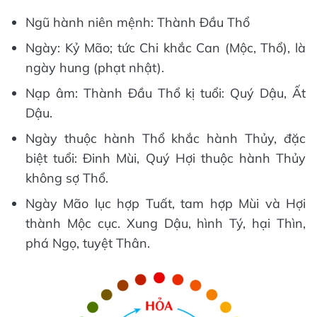
Ngũ hành niên mệnh: Thành Đầu Thổ
Ngày: Kỷ Mão; tức Chi khắc Can (Mộc, Thổ), là
ngày hung (phạt nhật).
Nạp âm: Thành Đầu Thổ kị tuổi: Quý Dậu, Ất
Dậu.
Ngày thuộc hành Thổ khắc hành Thủy, đặc
biệt tuổi: Đinh Mùi, Quý Hợi thuộc hành Thủy
không sợ Thổ.
Ngày Mão lục hợp Tuất, tam hợp Mùi và Hợi
thành Mộc cục. Xung Dậu, hình Tý, hại Thìn,
phá Ngọ, tuyệt Thân.