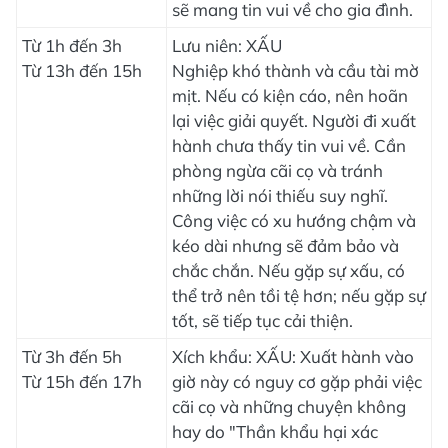
sẽ mang tin vui về cho gia đình.
Từ 1h đến 3h
Lưu niên: XẤU
Từ 13h đến 15h
Nghiệp khó thành và cầu tài mờ
mịt. Nếu có kiện cáo, nên hoãn
lại việc giải quyết. Người đi xuất
hành chưa thấy tin vui về. Cần
phòng ngừa cãi cọ và tránh
những lời nói thiếu suy nghĩ.
Công việc có xu hướng chậm và
kéo dài nhưng sẽ đảm bảo và
chắc chắn. Nếu gặp sự xấu, có
thể trở nên tồi tệ hơn; nếu gặp sự
tốt, sẽ tiếp tục cải thiện.
Từ 3h đến 5h
Xích khẩu: XẤU: Xuất hành vào
Từ 15h đến 17h
giờ này có nguy cơ gặp phải việc
cãi cọ và những chuyện không
hay do "Thần khẩu hại xác