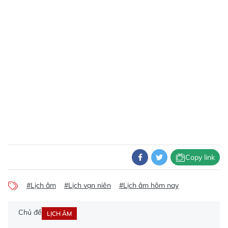
Copy link
#Lịch âm
#Lịch vạn niên
#Lịch âm hôm nay
Chủ đề
LỊCH ÂM