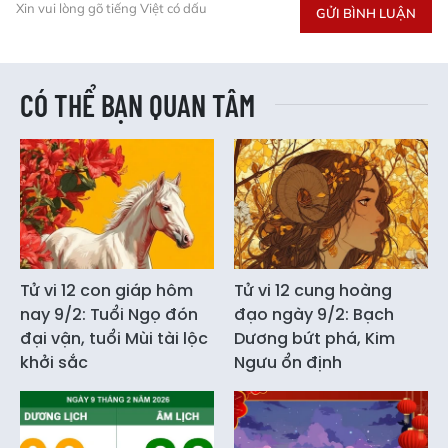
Xin vui lòng gõ tiếng Việt có dấu
GỬI BÌNH LUẬN
CÓ THỂ BẠN QUAN TÂM
Tử vi 12 con giáp hôm
Tử vi 12 cung hoàng
nay 9/2: Tuổi Ngọ đón
đạo ngày 9/2: Bạch
đại vận, tuổi Mùi tài lộc
Dương bứt phá, Kim
khởi sắc
Ngưu ổn định