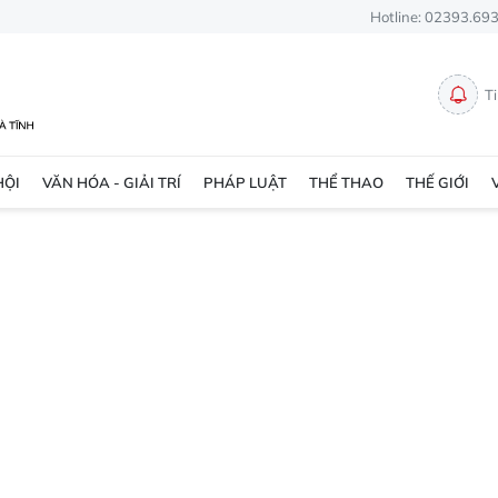
Hotline: 02393.69
T
HỘI
VĂN HÓA - GIẢI TRÍ
PHÁP LUẬT
THỂ THAO
THẾ GIỚI