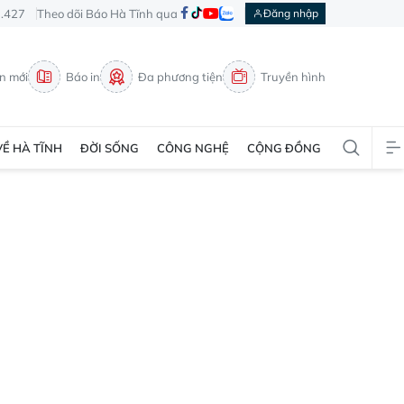
3.427
Theo dõi Báo Hà Tĩnh qua
Đăng nhập
in mới
Báo in
Đa phương tiện
Truyền hình
VỀ HÀ TĨNH
ĐỜI SỐNG
CÔNG NGHỆ
CỘNG ĐỒNG