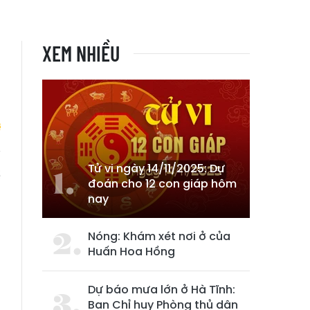
XEM NHIỀU
Tử vi ngày 14/11/2025: Dự
ề
đoán cho 12 con giáp hôm
nay
Nóng: Khám xét nơi ở của
Huấn Hoa Hồng
Dự báo mưa lớn ở Hà Tĩnh:
Ban Chỉ huy Phòng thủ dân