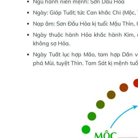
Ngũ hành niên mệnh: Sơn Dầu Hỏa
Ngày: Giáp Tuất; tức Can khắc Chi (Mộc, 
Nạp âm: Sơn Đầu Hỏa kị tuổi: Mậu Thìn, 
Ngày thuộc hành Hỏa khắc hành Kim, đ
không sợ Hỏa.
Ngày Tuất lục hợp Mão, tam hợp Dần và
phá Mùi, tuyệt Thìn. Tam Sát kị mệnh tuổi