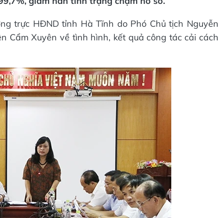
99,7%, giảm hẳn tình trạng chậm hồ sơ.
ờng trực HĐND tỉnh Hà Tĩnh do Phó Chủ tịch Nguyễ
ện Cẩm Xuyên về tình hình, kết quả công tác cải các