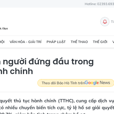
Hotline: 02393.69
T
HỘI
VĂN HÓA - GIẢI TRÍ
PHÁP LUẬT
THỂ THAO
THẾ GIỚI
 người đứng đầu trong
nh chính
Theo dõi Báo Hà Tĩnh trên
i quyết thủ tục hành chính (TTHC), cung cấp dịch v
 nhiều chuyển biến tích cực, tỷ lệ hồ sơ giải quyế