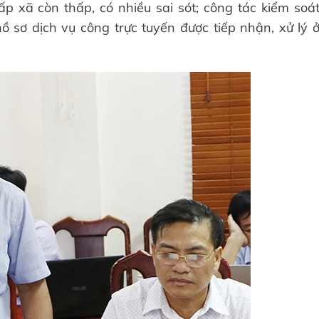
 xã còn thấp, có nhiều sai sót; công tác kiểm soá
hồ sơ dịch vụ công trực tuyến được tiếp nhận, xử lý 