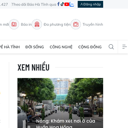
3.427
Theo dõi Báo Hà Tĩnh qua
Đăng nhập
in mới
Báo in
Đa phương tiện
Truyền hình
VỀ HÀ TĨNH
ĐỜI SỐNG
CÔNG NGHỆ
CỘNG ĐỒNG
XEM NHIỀU
ụ
t
Nóng: Khám xét nơi ở của
Huấn Hoa Hồng