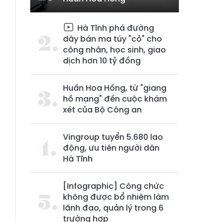
n
Hà Tĩnh phá đường
h
dây bán ma túy "cỏ" cho
công nhân, học sinh, giao
dịch hơn 10 tỷ đồng
Huấn Hoa Hồng, từ "giang
hồ mạng" đến cuộc khám
xét của Bộ Công an
Vingroup tuyển 5.680 lao
động, ưu tiên người dân
Hà Tĩnh
[Infographic] Công chức
không được bổ nhiệm làm
lãnh đạo, quản lý trong 6
trường hợp