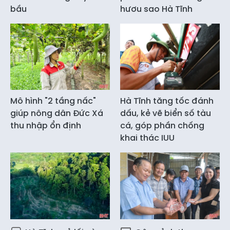
bầu
hươu sao Hà Tĩnh
Mô hình "2 tầng nấc"
Hà Tĩnh tăng tốc đánh
giúp nông dân Đức Xá
dấu, kẻ vẽ biển số tàu
thu nhập ổn định
cá, góp phần chống
khai thác IUU