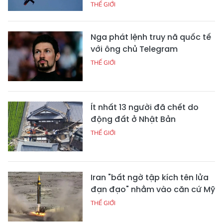
THẾ GIỚI
Nga phát lệnh truy nã quốc tế
với ông chủ Telegram
THẾ GIỚI
Ít nhất 13 người đã chết do
động đất ở Nhật Bản
THẾ GIỚI
Iran "bất ngờ tập kích tên lửa
đạn đạo" nhằm vào căn cứ Mỹ
THẾ GIỚI