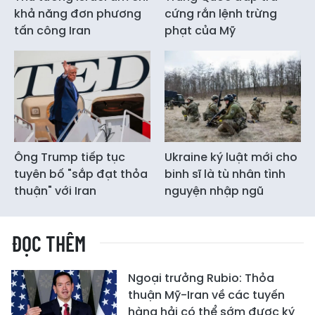
khả năng đơn phương
cứng rắn lệnh trừng
tấn công Iran
phạt của Mỹ
Ông Trump tiếp tục
Ukraine ký luật mới cho
tuyên bố "sắp đạt thỏa
binh sĩ là tù nhân tình
thuận" với Iran
nguyện nhập ngũ
ĐỌC THÊM
Ngoại trưởng Rubio: Thỏa
thuận Mỹ-Iran về các tuyến
hàng hải có thể sớm được ký