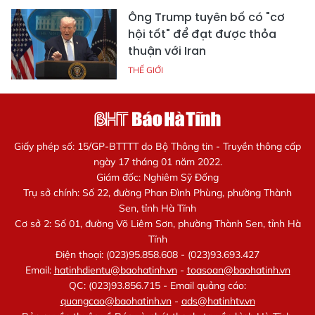
Ông Trump tuyên bố có "cơ
hội tốt" để đạt được thỏa
thuận với Iran
THẾ GIỚI
Giấy phép số: 15/GP-BTTTT do Bộ Thông tin - Truyền thông cấp
ngày 17 tháng 01 năm 2022.
Giám đốc: Nghiêm Sỹ Đống
Trụ sở chính: Số 22, đường Phan Đình Phùng, phường Thành
Sen, tỉnh Hà Tĩnh
Cơ sở 2: Số 01, đường Võ Liêm Sơn, phường Thành Sen, tỉnh Hà
Tĩnh
Điện thoại: (023)95.858.608 - (023)93.693.427
Email:
hatinhdientu@baohatinh.vn
-
toasoan@baohatinh.vn
QC: (023)93.856.715 - Email quảng cáo:
quangcao@baohatinh.vn
-
ads@hatinhtv.vn