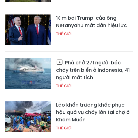
'Kim bài Trump' của ông
Netanyahu mất dần hiệu lực
THẾ GIỚI
Phà chở 271 người bốc
cháy trên biển ở Indonesia, 41
người mất tích
THẾ GIỚI
Lào khẩn trương khắc phục
hậu quả vụ cháy lớn tại chợ ở
Khăm Muồn
THẾ GIỚI