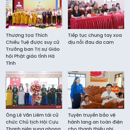
Thượng tọa Thích
Tiếp tục chung tay xoa
Chiếu Tuệ được suy cử
dịu nỗi đau da cam
Trưởng ban Trị sự Giáo
hội Phật giáo tỉnh Hà
Tĩnh
Ông Lê Văn Liêm tái cử
Tuyên truyền bảo vệ
chức Chủ tịch Hội Cựu
hành lang an toàn điện
Thanh niên xung phong
cho thanh thiếu nhi