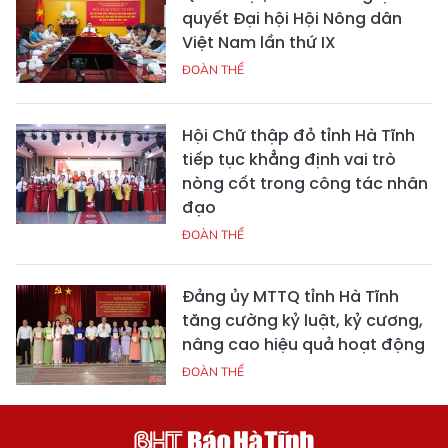
quyết Đại hội Hội Nông dân
Việt Nam lần thứ IX
ĐOÀN THỂ
Hội Chữ thập đỏ tỉnh Hà Tĩnh
tiếp tục khẳng định vai trò
nòng cốt trong công tác nhân
đạo
ĐOÀN THỂ
Đảng ủy MTTQ tỉnh Hà Tĩnh
tăng cường kỷ luật, kỷ cương,
nâng cao hiệu quả hoạt động
ĐOÀN THỂ