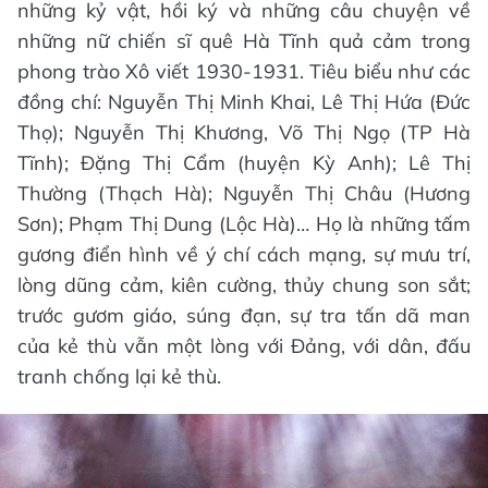
những kỷ vật, hồi ký và những câu chuyện về
những nữ chiến sĩ quê Hà Tĩnh quả cảm trong
phong trào Xô viết 1930-1931. Tiêu biểu như các
đồng chí: Nguyễn Thị Minh Khai, Lê Thị Hứa (Đức
Thọ); Nguyễn Thị Khương, Võ Thị Ngọ (TP Hà
Tĩnh); Đặng Thị Cẩm (huyện Kỳ Anh); Lê Thị
Thường (Thạch Hà); Nguyễn Thị Châu (Hương
Sơn); Phạm Thị Dung (Lộc Hà)… Họ là những tấm
gương điển hình về ý chí cách mạng, sự mưu trí,
lòng dũng cảm, kiên cường, thủy chung son sắt;
trước gươm giáo, súng đạn, sự tra tấn dã man
của kẻ thù vẫn một lòng với Đảng, với dân, đấu
tranh chống lại kẻ thù.