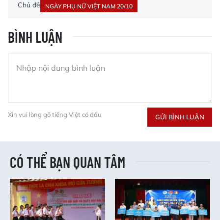
Chủ đề
NGÀY PHỤ NỮ VIỆT NAM 20/10
BÌNH LUẬN
Xin vui lòng gõ tiếng Việt có dấu
GỬI BÌNH LUẬN
CÓ THỂ BẠN QUAN TÂM