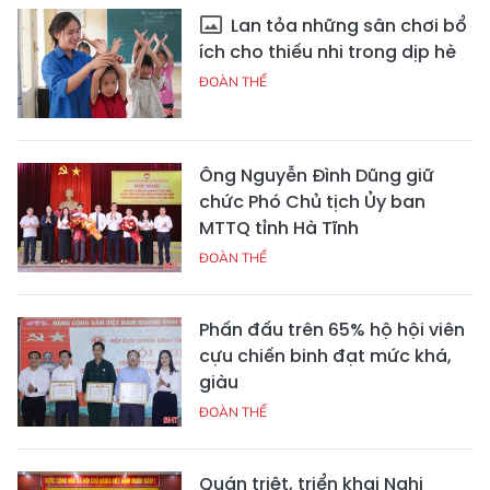
Lan tỏa những sân chơi bổ
ích cho thiếu nhi trong dịp hè
ĐOÀN THỂ
Ông Nguyễn Đình Dũng giữ
chức Phó Chủ tịch Ủy ban
MTTQ tỉnh Hà Tĩnh
ĐOÀN THỂ
Phấn đấu trên 65% hộ hội viên
cựu chiến binh đạt mức khá,
giàu
ĐOÀN THỂ
Quán triệt, triển khai Nghị