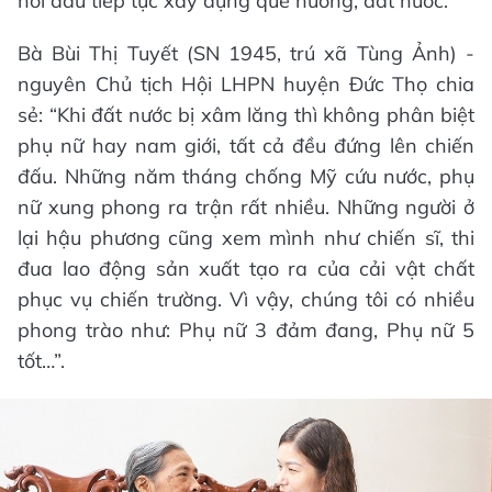
nỗi đau tiếp tục xây dựng quê hương, đất nước.
Bà Bùi Thị Tuyết (SN 1945, trú xã Tùng Ảnh) -
nguyên Chủ tịch Hội LHPN huyện Đức Thọ chia
sẻ: “Khi đất nước bị xâm lăng thì không phân biệt
phụ nữ hay nam giới, tất cả đều đứng lên chiến
đấu. Những năm tháng chống Mỹ cứu nước, phụ
nữ xung phong ra trận rất nhiều. Những người ở
lại hậu phương cũng xem mình như chiến sĩ, thi
đua lao động sản xuất tạo ra của cải vật chất
phục vụ chiến trường. Vì vậy, chúng tôi có nhiều
phong trào như: Phụ nữ 3 đảm đang, Phụ nữ 5
tốt…”.