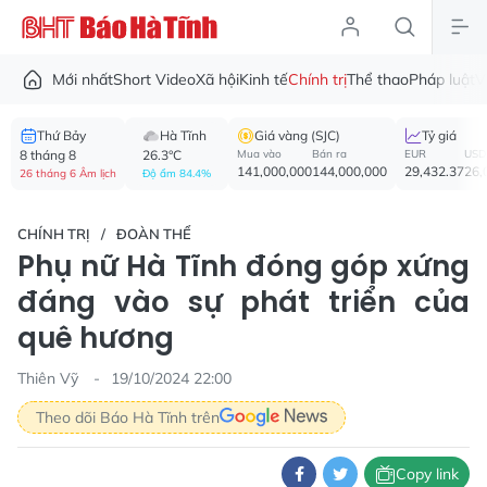
Mới nhất
Short Video
Xã hội
Kinh tế
Chính trị
Thể thao
Pháp luật
V
Thứ Bảy
Hà Tĩnh
Giá vàng (SJC)
Tỷ giá
8 tháng 8
26.3°C
Mua vào
Bán ra
EUR
USD
141,000,000
144,000,000
29,432.37
26,
26 tháng 6 Âm lịch
Độ ẩm 84.4%
CHÍNH TRỊ
ĐOÀN THỂ
Phụ nữ Hà Tĩnh đóng góp xứng
đáng vào sự phát triển của
quê hương
Thiên Vỹ
19/10/2024 22:00
Theo dõi Báo Hà Tĩnh trên
Copy link