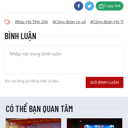
Copy link
#Báo Hà Tĩnh 24h
#Công đoàn cơ sở
#Công đoàn Hà Tĩnh
BÌNH LUẬN
Xin vui lòng gõ tiếng Việt có dấu
GỬI BÌNH LUẬN
CÓ THỂ BẠN QUAN TÂM