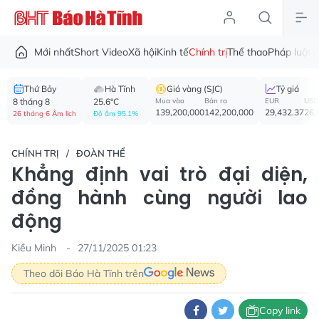
Mới nhất
Short Video
Xã hội
Kinh tế
Chính trị
Thể thao
Pháp luật
V
Thứ Bảy
Hà Tĩnh
Giá vàng (SJC)
Tỷ giá
8 tháng 8
25.6°C
Mua vào
Bán ra
EUR
USD
139,200,000
142,200,000
29,432.37
26,
26 tháng 6 Âm lịch
Độ ẩm 95.1%
CHÍNH TRỊ
ĐOÀN THỂ
Khẳng định vai trò đại diện,
đồng hành cùng người lao
động
Kiều Minh
27/11/2025 01:23
Theo dõi Báo Hà Tĩnh trên
Copy link