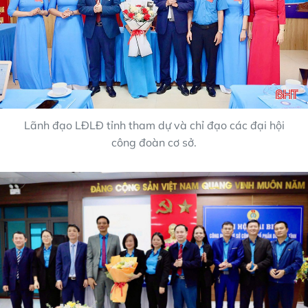
Lãnh đạo LĐLĐ tỉnh tham dự và chỉ đạo các đại hội
công đoàn cơ sở.