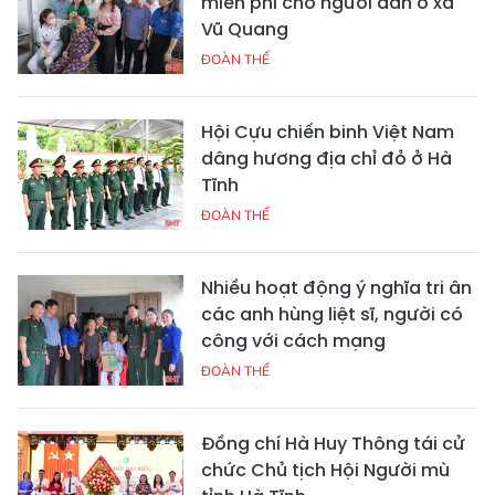
miễn phí cho người dân ở xã
Vũ Quang
ĐOÀN THỂ
Hội Cựu chiến binh Việt Nam
dâng hương địa chỉ đỏ ở Hà
Tĩnh
ĐOÀN THỂ
Nhiều hoạt động ý nghĩa tri ân
các anh hùng liệt sĩ, người có
công với cách mạng
ĐOÀN THỂ
Đồng chí Hà Huy Thông tái cử
chức Chủ tịch Hội Người mù