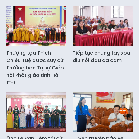
Thượng tọa Thích
Tiếp tục chung tay xoa
Chiếu Tuệ được suy cử
dịu nỗi đau da cam
Trưởng ban Trị sự Giáo
hội Phật giáo tỉnh Hà
Tĩnh
Ông Lê Văn Liêm tái cử
Tuyên truyền bảo vệ