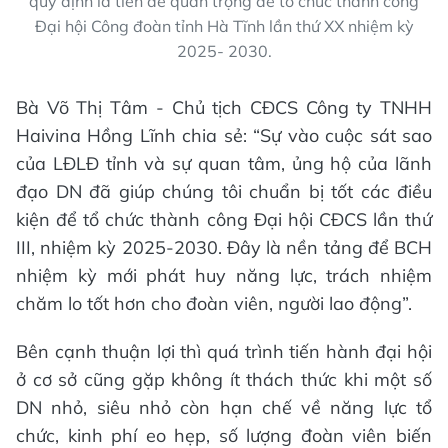
quy định là tiền đề quan trọng để tổ chức thành công
Đại hội Công đoàn tỉnh Hà Tĩnh lần thứ XX nhiệm kỳ
2025- 2030.
Bà Võ Thị Tâm - Chủ tịch CĐCS Công ty TNHH
Haivina Hồng Lĩnh chia sẻ: “Sự vào cuộc sát sao
của LĐLĐ tỉnh và sự quan tâm, ủng hộ của lãnh
đạo DN đã giúp chúng tôi chuẩn bị tốt các điều
kiện để tổ chức thành công Đại hội CĐCS lần thứ
III, nhiệm kỳ 2025-2030. Đây là nền tảng để BCH
nhiệm kỳ mới phát huy năng lực, trách nhiệm
chăm lo tốt hơn cho đoàn viên, người lao động”.
Bên cạnh thuận lợi thì quá trình tiến hành đại hội
ở cơ sở cũng gặp không ít thách thức khi một số
DN nhỏ, siêu nhỏ còn hạn chế về năng lực tổ
chức, kinh phí eo hẹp, số lượng đoàn viên biến