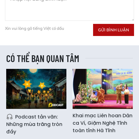
Xin vui lòng gõ tiếng Việt có dấu
GỬI BÌNH LUẬN
CÓ THỂ BẠN QUAN TÂM
Khai mạc Liên hoan Dân
Podcast tản văn:
ca Ví, Giặm Nghệ Tĩnh
Những mùa trăng tròn
toàn tỉnh Hà Tĩnh
đầy