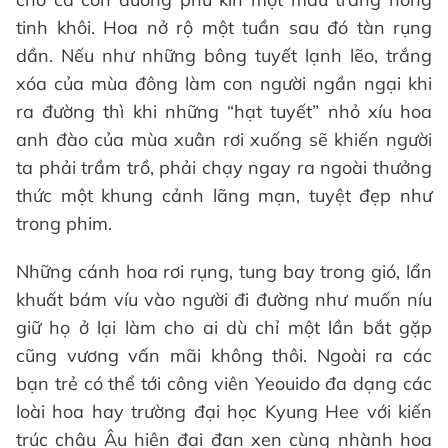
tinh khôi. Hoa nở rộ một tuần sau đó tàn rụng
dần. Nếu như những bông tuyết lạnh lẽo, trắng
xóa của mùa đông làm con người ngần ngại khi
ra đường thì khi những “hạt tuyết” nhỏ xíu hoa
anh đào của mùa xuân rơi xuống sẽ khiến người
ta phải trầm trồ, phải chạy ngay ra ngoài thưởng
thức một khung cảnh lãng mạn, tuyệt đẹp như
trong phim.
Những cánh hoa rơi rụng, tung bay trong gió, lẩn
khuất bám víu vào người đi đường như muốn níu
giữ họ ở lại làm cho ai dù chỉ một lần bắt gặp
cũng vương vấn mãi không thôi. Ngoài ra các
bạn trẻ có thể tới công viên Yeouido đa dạng các
loài hoa hay trường đại học Kyung Hee với kiến
trúc châu Âu hiện đại đan xen cùng nhành hoa