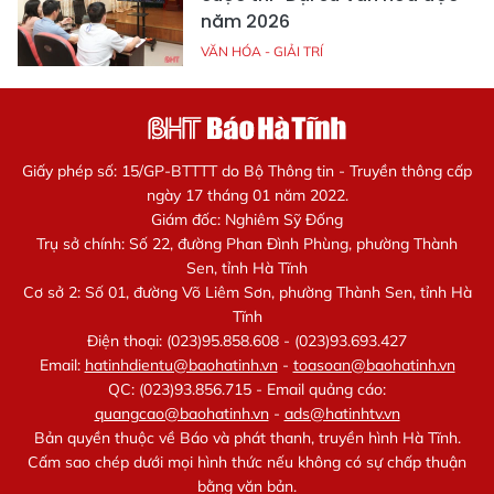
năm 2026
VĂN HÓA - GIẢI TRÍ
Giấy phép số: 15/GP-BTTTT do Bộ Thông tin - Truyền thông cấp
ngày 17 tháng 01 năm 2022.
Giám đốc: Nghiêm Sỹ Đống
Trụ sở chính: Số 22, đường Phan Đình Phùng, phường Thành
Sen, tỉnh Hà Tĩnh
Cơ sở 2: Số 01, đường Võ Liêm Sơn, phường Thành Sen, tỉnh Hà
Tĩnh
Điện thoại: (023)95.858.608 - (023)93.693.427
Email:
hatinhdientu@baohatinh.vn
-
toasoan@baohatinh.vn
QC: (023)93.856.715 - Email quảng cáo:
quangcao@baohatinh.vn
-
ads@hatinhtv.vn
Bản quyền thuộc về Báo và phát thanh, truyền hình Hà Tĩnh.
Cấm sao chép dưới mọi hình thức nếu không có sự chấp thuận
bằng văn bản.