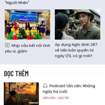
"Người Nhện"
Áp dụng Nghị định 287
Nhịp cầu kết nối tình
về tiền bản quyền từ
yêu ví, giặm
ngày 1/9, có gì mới?
ĐỌC THÊM
Podcast tản văn: Những
ngày hạ cuối
VĂN HÓA - GIẢI TRÍ