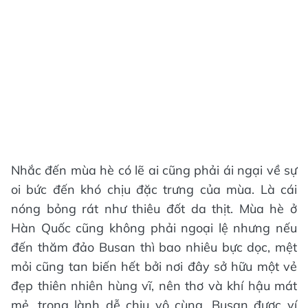
Nhắc đến mùa hè có lẽ ai cũng phải ái ngại về sự
oi bức đến khó chịu đặc trưng của mùa. Là cái
nóng bỏng rát như thiêu đốt da thịt. Mùa hè ở
Hàn Quốc cũng không phải ngoại lệ nhưng nếu
đến thăm đảo Busan thì bao nhiêu bực dọc, mệt
mỏi cũng tan biến hết bởi nơi đây sở hữu một vẻ
đẹp thiên nhiên hùng vĩ, nên thơ và khí hậu mát
mẻ, trong lành dễ chịu vô cùng. Busan được ví