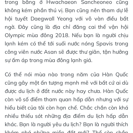
trong băng ở Hwachaeon Sancheoneo cũng
không kém phần thú vị. Bạn cũng nên tham dự lễ
hội tuyết Daegwall Yeong với vô vàn điều bất
ngờ. Đây cũng là địa chỉ đăng cai thế vận hội
Olympic mùa đông 2018. Nếu bạn là người chịu
lạnh kém có thể tới suối nước nóng Spavis trong
công viên nước Asan sẽ được thư giãn, tận hưởng
sự ấm áp trong mùa đông lạnh giá.
Có thể nói mùa nào trong năm của Hàn Quốc
cũng gây một ấn tượng mạnh mẽ với bất cứ ai dù
được du lịch ở đất nước này hay chưa. Hàn Quốc
còn vô số điểm tham quan hấp dẫn nhưng với sự
hiểu biết của tôi còn hạn chế. Chắc chắn còn khá
nhiều thiếu sót những địa điểm du lịch hấp dẫn
khác. Bạn là người yêu du lịch? Bạn là người thích
khám phá những miền đất mới?. Thế còn chần