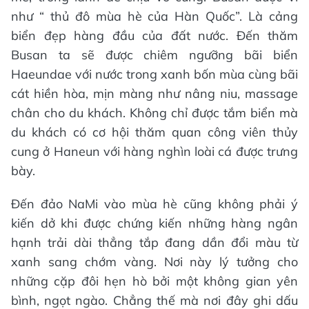
như “ thủ đô mùa hè của Hàn Quốc”. Là cảng
biển đẹp hàng đầu của đất nước. Đến thăm
Busan ta sẽ được chiêm ngưỡng bãi biển
Haeundae với nước trong xanh bốn mùa cùng bãi
cát hiền hòa, mịn màng như nâng niu, massage
chân cho du khách. Không chỉ được tắm biển mà
du khách có cơ hội thăm quan công viên thủy
cung ở Haneun với hàng nghìn loài cá được trưng
bày.
Đến đảo NaMi vào mùa hè cũng không phải ý
kiến dở khi được chứng kiến những hàng ngân
hạnh trải dài thẳng tắp đang dần đổi màu từ
xanh sang chớm vàng. Nơi này lý tưởng cho
những cặp đôi hẹn hò bởi một không gian yên
bình, ngọt ngào. Chẳng thế mà nơi đây ghi dấu