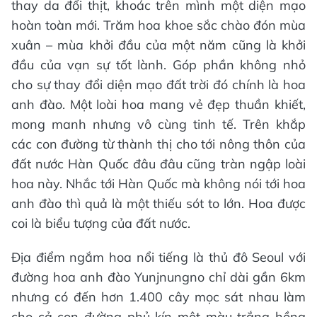
thay da đổi thịt, khoác trên mình một diện mạo
hoàn toàn mới. Trăm hoa khoe sắc chào đón mùa
xuân – mùa khởi đầu của một năm cũng là khởi
đầu của vạn sự tốt lành. Góp phần không nhỏ
cho sự thay đổi diện mạo đất trời đó chính là hoa
anh đào. Một loài hoa mang vẻ đẹp thuần khiết,
mong manh nhưng vô cùng tinh tế. Trên khắp
các con đường từ thành thị cho tới nông thôn của
đất nước Hàn Quốc đâu đâu cũng tràn ngập loài
hoa này. Nhắc tới Hàn Quốc mà không nói tới hoa
anh đào thì quả là một thiếu sót to lớn. Hoa được
coi là biểu tượng của đất nước.
Địa điểm ngắm hoa nổi tiếng là thủ đô Seoul với
đường hoa anh đào Yunjnungno chỉ dài gần 6km
nhưng có đến hơn 1.400 cây mọc sát nhau làm
cho cả con đường phủ kín một màu trắng hồng