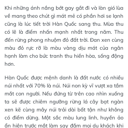
Khi những ánh nắng bớt gay gắt đi và làn gió lùa
về mang theo chút gì mát mẻ có phần hơi se lạnh
cũng là lúc tiết trời Hàn Quốc sang thu. Mùa thu
có lẽ là điểm nhấn mạnh nhất trong năm. Thu
đến rừng phong nhuộm đỏ đất trời. Đan xen cùng
màu đỏ rực rỡ là màu vàng dịu mát của ngân
hạnh làm cho bức tranh thu hiền hòa, sống động
hơn.
Hàn Quốc được mệnh danh là đất nước có nhiều
núi nhất với 70% là núi. Núi non kỳ vĩ vượt xa tầm
mắt con người. Nếu đứng từ trên cao nhìn xuống
ta sẽ được chiêm ngưỡng rừng lá cây bạt ngàn
xen kẽ cùng mây núi trải dài bất tận như không
có điểm dừng. Một sắc màu lung linh, huyền ảo
ẩn hiện trước mắt làm say đắm mọi du khách khi