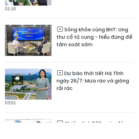
01:10
Sống khỏe cùng BHT: Ung
thư cổ tử cung - hiểu đúng để
tầm soát sớm
Dự báo thời tiết Hà Tĩnh
ngày 26/7: Mưa rào và giông
rải rác
03:51
Chiến dịch 500 ngày đêm -
Trách nhiệm và nghĩa tình
Tin mới
Emagazine
Truyền hình
Podcast