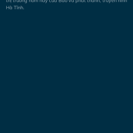
thị trường hôm nay của Báo và phát thanh, truyền hình
Hà Tĩnh.