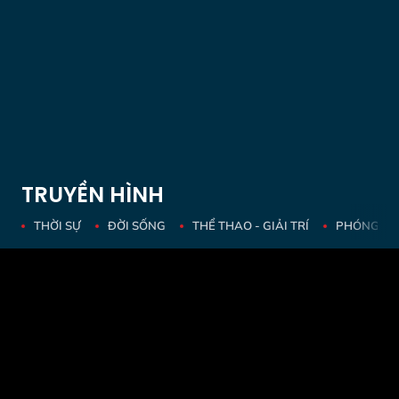
TRUYỀN HÌNH
THỜI SỰ
ĐỜI SỐNG
THỂ THAO - GIẢI TRÍ
PHÓNG SỰ 