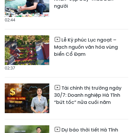
người
02:44
Lễ Kỳ phúc Lục ngoạt –
Mạch nguồn văn hóa vùng
biển Cổ Đạm
02:37
Tài chính thị trường ngày
30/7: Doanh nghiệp Hà Tĩnh
“bứt tốc” nửa cuối năm
Dự báo thời tiết Hà Tĩnh