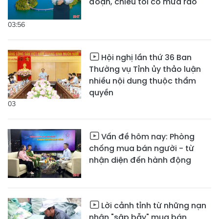
đoạn, chiều tối có mưa rào
03:56
Hội nghị lần thứ 36 Ban
Thường vụ Tỉnh ủy thảo luận
nhiều nội dung thuộc thẩm
quyền
03
Vấn đề hôm nay: Phòng
chống mua bán người - từ
nhận diện đến hành động
Lời cảnh tỉnh từ những nạn
nhân "sập bẫy" mua bán