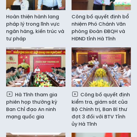
Hoàn thiện hành lang
Công bố quyết định bổ
pháp lý trong lĩnh vực
nhiệm Phó Chánh Văn
ngân hàng, kiến trúc và
phòng Đoàn ĐBQH và
tư pháp
HĐND tỉnh Hà Tĩnh
Hà Tĩnh tham gia
Công bố quyết định
phiên họp thường kỳ
kiểm tra, giám sát của
Ban Chỉ đạo An ninh
Bộ Chính trị, Ban Bí thư
mạng quốc gia
đợt 3 đối với BTV Tỉnh
ủy Hà Tĩnh