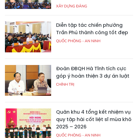
XÂY DỰNG ĐẢNG
Diễn tập tác chiến phường
Trần Phú thành công tốt đẹp
QUỐC PHÒNG - AN NINH
Đoàn ĐBQH Hà Tĩnh tích cực
góp ý hoàn thiện 3 dự án luật
CHÍNH TRỊ
Quân khu 4 tổng kết nhiệm vụ
quy tập hài cốt liệt sĩ mùa khô
2025 – 2026
QUỐC PHÒNG - AN NINH