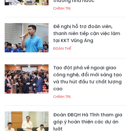
thường nhà nước
CHÍNH TRỊ
Đề nghị hỗ trợ đoàn viên,
thanh niên tiếp cận việc làm
tại KKT Vũng Áng
ĐOÀN THỂ
Tạo đột phá về ngoại giao
công nghệ, đổi mới sáng tạo
và thu hút đầu tư chất lượng
cao
CHÍNH TRỊ
Đoàn ĐBQH Hà Tĩnh tham gia
góp ý hoàn thiện các dự án
luật