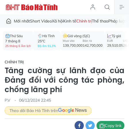
Mới nhất
Short Video
Xã hội
Kinh tế
Chính trị
Thể thao
Pháp luật
V
Thứ Sáu
Hà Tĩnh
Giá vàng (SJC)
Tỷ giá
7 tháng 8
25°C
Mua vào
Bán ra
EUR
USD
139,700,000
142,700,000
29,510.05
26,
25 tháng 6 Âm lịch
Độ ẩm 91.3%
CHÍNH TRỊ
Tăng cường sự lãnh đạo của
Đảng đối với công tác phòng,
chống lãng phí
P.V
06/12/2024 22:45
Theo dõi Báo Hà Tĩnh trên
Copy link