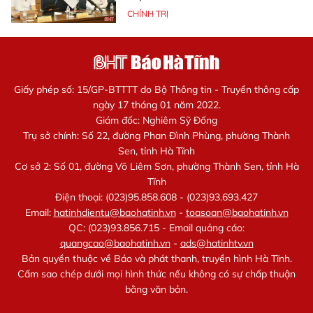
CHÍNH TRỊ
Giấy phép số: 15/GP-BTTTT do Bộ Thông tin - Truyền thông cấp
ngày 17 tháng 01 năm 2022.
Giám đốc: Nghiêm Sỹ Đống
Trụ sở chính: Số 22, đường Phan Đình Phùng, phường Thành
Sen, tỉnh Hà Tĩnh
Cơ sở 2: Số 01, đường Võ Liêm Sơn, phường Thành Sen, tỉnh Hà
Tĩnh
Điện thoại: (023)95.858.608 - (023)93.693.427
Email:
hatinhdientu@baohatinh.vn
-
toasoan@baohatinh.vn
QC: (023)93.856.715 - Email quảng cáo:
quangcao@baohatinh.vn
-
ads@hatinhtv.vn
Bản quyền thuộc về Báo và phát thanh, truyền hình Hà Tĩnh.
Cấm sao chép dưới mọi hình thức nếu không có sự chấp thuận
bằng văn bản.