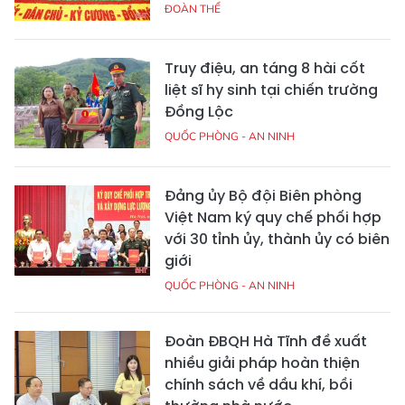
ĐOÀN THỂ
Truy điệu, an táng 8 hài cốt
liệt sĩ hy sinh tại chiến trường
Đồng Lộc
QUỐC PHÒNG - AN NINH
Đảng ủy Bộ đội Biên phòng
Việt Nam ký quy chế phối hợp
với 30 tỉnh ủy, thành ủy có biên
giới
QUỐC PHÒNG - AN NINH
Đoàn ĐBQH Hà Tĩnh đề xuất
nhiều giải pháp hoàn thiện
chính sách về dầu khí, bồi