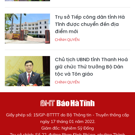
Trụ sở Tiếp công dân tỉnh Hà
Tĩnh được chuyển đến địa
điểm mới
CHÍNH QUYỀN
Chủ tịch UBND tỉnh Thanh Hoá
giữ chức Thứ trưởng Bộ Dân
tộc và Tôn giáo
CHÍNH QUYỀN
Giấy phép số: 15/GP-BTTTT do Bộ Thông tin - Truyền thông cấp
ngày 17 tháng 01 năm 2022.
Giám đốc: Nghiêm Sỹ Đống
Trụ sở chính: Số 22, đường Phan Đình Phùng, phường Thành