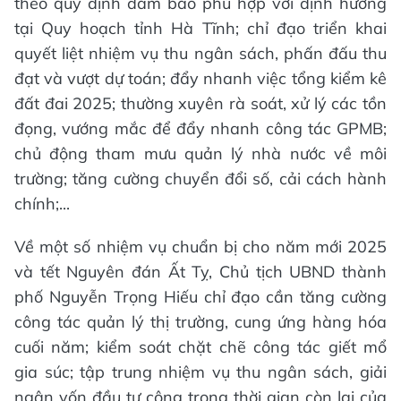
theo quy định đảm bảo phù hợp với định hướng
tại Quy hoạch tỉnh Hà Tĩnh; chỉ đạo triển khai
quyết liệt nhiệm vụ thu ngân sách, phấn đấu thu
đạt và vượt dự toán; đẩy nhanh việc tổng kiểm kê
đất đai 2025; thường xuyên rà soát, xử lý các tồn
đọng, vướng mắc để đẩy nhanh công tác GPMB;
chủ động tham mưu quản lý nhà nước về môi
trường; tăng cường chuyển đổi số, cải cách hành
chính;...
Về một số nhiệm vụ chuẩn bị cho năm mới 2025
và tết Nguyên đán Ất Tỵ,
Chủ tịch UBND thành
phố Nguyễn Trọng Hiếu chỉ đạo cần tăng cường
công tác quản lý thị trường, cung ứng hàng hóa
cuối năm; kiểm soát chặt chẽ công tác giết mổ
gia súc; tập trung nhiệm vụ thu ngân sách, giải
ngân vốn đầu tư công trong thời gian còn lại của