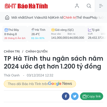
Mới nhất
Short Video
Xã hội
Kinh tế
Chính trị
Thể thao
Pháp luật
V
Thứ Bảy
Hà Tĩnh
Giá vàng (SJC)
Tỷ giá
8 tháng 8
28.4°C
Mua vào
Bán ra
EUR
USD
141,000,000
144,000,000
29,432.37
26,
26 tháng 6 Âm lịch
Độ ẩm 80%
CHÍNH TRỊ
CHÍNH QUYỀN
TP Hà Tĩnh thu ngân sách năm
2024 ước đạt hơn 1.200 tỷ đồng
Thái Oanh
03/12/2024 12:32
Theo dõi Báo Hà Tĩnh trên
Copy link