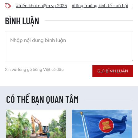
#triển khai nhiệm vụ 2025
#tăng trưởng kinh tế - xã hội
#k
BÌNH LUẬN
Xin vui lòng gõ tiếng Việt có dấu
GỬI BÌNH LUẬN
CÓ THỂ BẠN QUAN TÂM