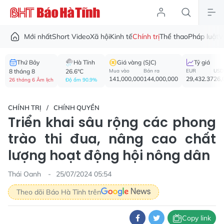
Mới nhất
Short Video
Xã hội
Kinh tế
Chính trị
Thể thao
Pháp luật
V
Thứ Bảy
Hà Tĩnh
Giá vàng (SJC)
Tỷ giá
8 tháng 8
26.6°C
Mua vào
Bán ra
EUR
USD
141,000,000
144,000,000
29,432.37
26,
26 tháng 6 Âm lịch
Độ ẩm 90.9%
CHÍNH TRỊ
CHÍNH QUYỀN
Triển khai sâu rộng các phong
trào thi đua, nâng cao chất
lượng hoạt động hội nông dân
Thái Oanh
25/07/2024 05:54
Theo dõi Báo Hà Tĩnh trên
Copy link