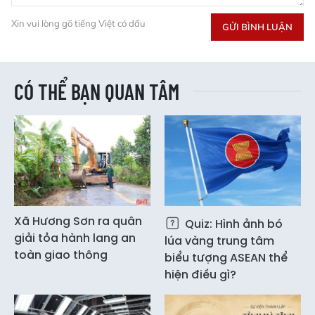
Xin vui lòng gõ tiếng Việt có dấu
GỬI BÌNH LUẬN
CÓ THỂ BẠN QUAN TÂM
Xã Hương Sơn ra quân
Quiz: Hình ảnh bó
giải tỏa hành lang an
lúa vàng trung tâm
toàn giao thông
biểu tượng ASEAN thể
hiện điều gì?