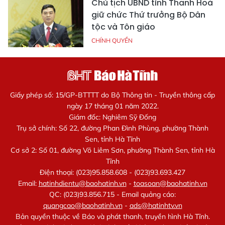
Chủ tịch UBND tỉnh Thanh Hoá
giữ chức Thứ trưởng Bộ Dân
tộc và Tôn giáo
CHÍNH QUYỀN
Giấy phép số: 15/GP-BTTTT do Bộ Thông tin - Truyền thông cấp
ngày 17 tháng 01 năm 2022.
Giám đốc: Nghiêm Sỹ Đống
Trụ sở chính: Số 22, đường Phan Đình Phùng, phường Thành
Sen, tỉnh Hà Tĩnh
Cơ sở 2: Số 01, đường Võ Liêm Sơn, phường Thành Sen, tỉnh Hà
Tĩnh
Điện thoại: (023)95.858.608 - (023)93.693.427
Email:
hatinhdientu@baohatinh.vn
-
toasoan@baohatinh.vn
QC: (023)93.856.715 - Email quảng cáo:
quangcao@baohatinh.vn
-
ads@hatinhtv.vn
Bản quyền thuộc về Báo và phát thanh, truyền hình Hà Tĩnh.