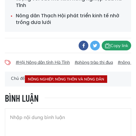
Tĩnh
Nông dân Thạch Hội phát triển kinh tế nhờ
trồng dưa lưới
Copy link
#Hội Nông dân tỉnh Hà Tĩnh
#phòng trào thi đua
#nông dâ
Chủ đề
NÔNG NGHIỆP, NÔNG THÔN VÀ NÔNG DÂN
BÌNH LUẬN