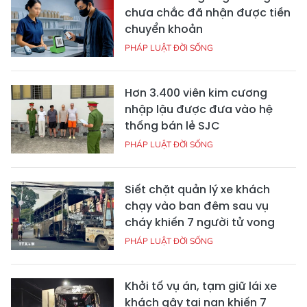
chưa chắc đã nhận được tiền
chuyển khoản
PHÁP LUẬT ĐỜI SỐNG
Hơn 3.400 viên kim cương
nhập lậu được đưa vào hệ
thống bán lẻ SJC
PHÁP LUẬT ĐỜI SỐNG
Siết chặt quản lý xe khách
chạy vào ban đêm sau vụ
cháy khiến 7 người tử vong
PHÁP LUẬT ĐỜI SỐNG
Khởi tố vụ án, tạm giữ lái xe
khách gây tai nạn khiến 7