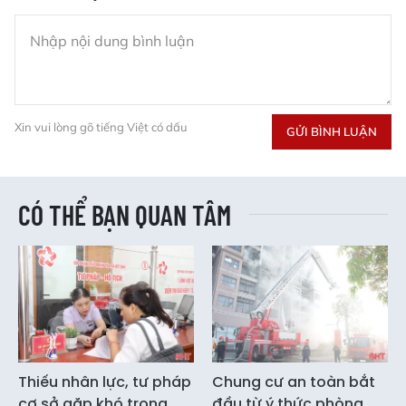
Xin vui lòng gõ tiếng Việt có dấu
GỬI BÌNH LUẬN
CÓ THỂ BẠN QUAN TÂM
Thiếu nhân lực, tư pháp
Chung cư an toàn bắt
cơ sở gặp khó trong
đầu từ ý thức phòng