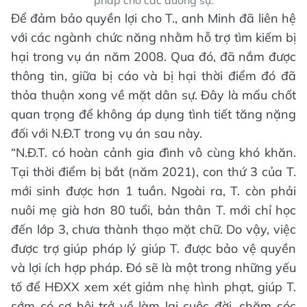
Để đảm bảo quyền lợi cho T., anh Minh đã liên hệ
với các ngành chức năng nhằm hỗ trợ tìm kiếm bị
hại trong vụ án năm 2008. Qua đó, đã nắm được
thông tin, giữa bị cáo và bị hại thời điểm đó đã
thỏa thuận xong về mặt dân sự. Đây là mấu chốt
quan trọng để không áp dụng tình tiết tăng nặng
đối với N.Đ.T trong vụ án sau này.
“N.Đ.T. có hoàn cảnh gia đình vô cùng khó khăn.
Tại thời điểm bị bắt (năm 2021), con thứ 3 của T.
mới sinh được hơn 1 tuần. Ngoài ra, T. còn phải
nuôi mẹ già hơn 80 tuổi, bản thân T. mới chỉ học
đến lớp 3, chưa thành thạo mặt chữ. Do vậy, việc
được trợ giúp pháp lý giúp T. được bảo vệ quyền
và lợi ích hợp pháp. Đó sẽ là một trong những yếu
tố để HĐXX xem xét giảm nhẹ hình phạt, giúp T.
sớm có cơ hội trở về làm lại cuộc đời, chăm sóc