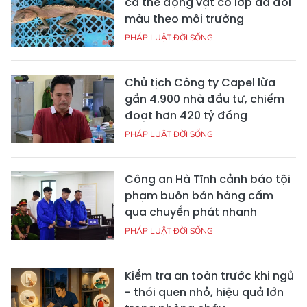
cá thể động vật có lớp da đổi
màu theo môi trường
PHÁP LUẬT ĐỜI SỐNG
Chủ tịch Công ty Capel lừa
gần 4.900 nhà đầu tư, chiếm
đoạt hơn 420 tỷ đồng
PHÁP LUẬT ĐỜI SỐNG
Công an Hà Tĩnh cảnh báo tội
phạm buôn bán hàng cấm
qua chuyển phát nhanh
PHÁP LUẬT ĐỜI SỐNG
Kiểm tra an toàn trước khi ngủ
- thói quen nhỏ, hiệu quả lớn