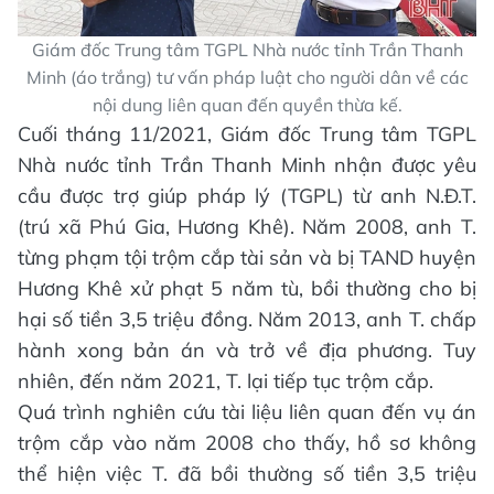
Giám đốc Trung tâm TGPL Nhà nước tỉnh Trần Thanh
Minh (áo trắng) tư vấn pháp luật cho người dân về các
nội dung liên quan đến quyền thừa kế.
Cuối tháng 11/2021, Giám đốc Trung tâm TGPL
Nhà nước tỉnh Trần Thanh Minh nhận được yêu
cầu được trợ giúp pháp lý (TGPL) từ anh N.Đ.T.
(trú xã Phú Gia, Hương Khê). Năm 2008, anh T.
từng phạm tội trộm cắp tài sản và bị TAND huyện
Hương Khê xử phạt 5 năm tù, bồi thường cho bị
hại số tiền 3,5 triệu đồng. Năm 2013, anh T. chấp
hành xong bản án và trở về địa phương. Tuy
nhiên, đến năm 2021, T. lại tiếp tục trộm cắp.
Quá trình nghiên cứu tài liệu liên quan đến vụ án
trộm cắp vào năm 2008 cho thấy, hồ sơ không
thể hiện việc T. đã bồi thường số tiền 3,5 triệu