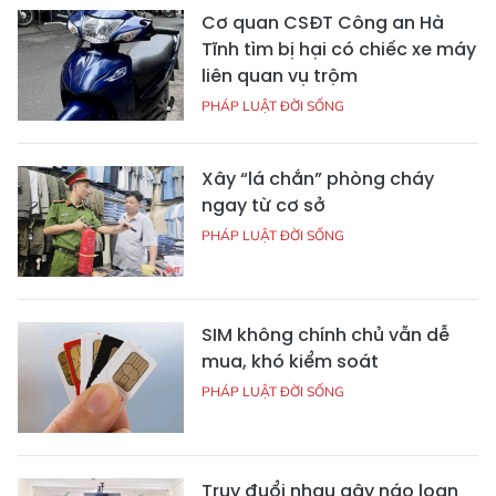
Cơ quan CSĐT Công an Hà
Tĩnh tìm bị hại có chiếc xe máy
liên quan vụ trộm
PHÁP LUẬT ĐỜI SỐNG
Xây “lá chắn” phòng cháy
ngay từ cơ sở
PHÁP LUẬT ĐỜI SỐNG
SIM không chính chủ vẫn dễ
mua, khó kiểm soát
PHÁP LUẬT ĐỜI SỐNG
Truy đuổi nhau gây náo loạn