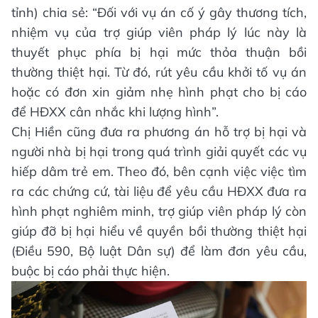
tỉnh) chia sẻ: “Đối với vụ án cố ý gây thương tích,
nhiệm vụ của trợ giúp viên pháp lý lúc này là
thuyết phục phía bị hại mức thỏa thuận bồi
thường thiệt hại. Từ đó, rút yêu cầu khởi tố vụ án
hoặc có đơn xin giảm nhẹ hình phạt cho bị cáo
để HĐXX cân nhắc khi lượng hình”.
Chị Hiền cũng đưa ra phương án hỗ trợ bị hại và
người nhà bị hại trong quá trình giải quyết các vụ
hiếp dâm trẻ em. Theo đó, bên cạnh việc việc tìm
ra các chứng cứ, tài liệu để yêu cầu HĐXX đưa ra
hình phạt nghiêm minh, trợ giúp viên pháp lý còn
giúp đỡ bị hại hiểu về quyền bồi thường thiệt hại
(Điều 590, Bộ luật Dân sự) để làm đơn yêu cầu,
buộc bị cáo phải thực hiện.