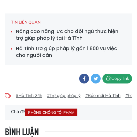
TIN LIÊN QUAN
Nâng cao năng lực cho đội ngũ thực hiện
trợ giúp pháp lý tại Hà Tĩnh
Hà Tĩnh trợ giúp pháp lý gần 1.600 vụ việc
cho người dân
Copy link
#Hà Tĩnh 24h
#Trợ giúp pháp lý
#Báo mới Hà Tĩnh
#hoạt
Chủ đề
PHÒNG CHỐNG TỘI PHẠM
BÌNH LUẬN