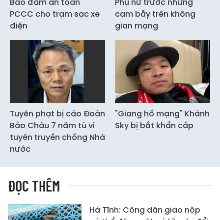
Bảo đảm an toàn
Phụ nữ trước những
PCCC cho trạm sạc xe
cạm bẫy trên không
điện
gian mạng
Tuyên phạt bị cáo Đoàn
"Giang hồ mạng" Khánh
Bảo Châu 7 năm tù vì
Sky bị bắt khẩn cấp
tuyên truyền chống Nhà
nước
ĐỌC THÊM
Hà Tĩnh: Công dân giao nộp