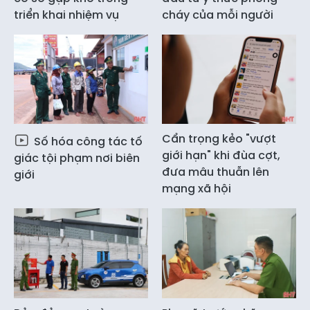
triển khai nhiệm vụ
cháy của mỗi người
Cẩn trọng kẻo "vượt
Số hóa công tác tố
giới hạn" khi đùa cợt,
giác tội phạm nơi biên
đưa mâu thuẫn lên
giới
mạng xã hội