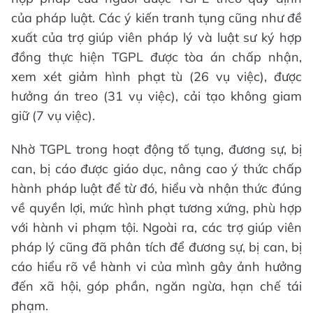
của pháp luật. Các ý kiến tranh tụng cũng như đề
xuất của trợ giúp viên pháp lý và luật sư ký hợp
đồng thực hiện TGPL được tòa án chấp nhận,
xem xét giảm hình phạt tù (26 vụ việc), được
hưởng án treo (31 vụ việc), cải tạo không giam
giữ (7 vụ việc).
Nhờ TGPL trong hoạt động tố tụng, đương sự, bị
can, bị cáo được giáo dục, nâng cao ý thức chấp
hành pháp luật để từ đó, hiểu và nhận thức đúng
về quyền lợi, mức hình phạt tương xứng, phù hợp
với hành vi phạm tội. Ngoài ra, các trợ giúp viên
pháp lý cũng đã phân tích để đương sự, bị can, bị
cáo hiểu rõ về hành vi của mình gây ảnh hưởng
đến xã hội, góp phần, ngăn ngừa, hạn chế tái
phạm.