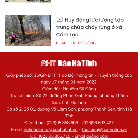
Huy động lực lượng tập
trung chữa cháy rừng ở xã
Cẩm Lạc
PHÁP LUẬT ĐỜI SỐNG
Giấy phép số: 15/GP-BTTTT do Bộ Thông tin - Truyền thông cấp
ngày 17 tháng 01 năm 2022.
Giám đốc: Nghiêm Sỹ Đống
Trụ sở chính: Số 22, đường Phan Đình Phùng, phường Thành
Sen, tỉnh Hà Tĩnh
Cơ sở 2: Số 01, đường Võ Liêm Sơn, phường Thành Sen, tỉnh Hà
Tĩnh
Điện thoại: (023)95.858.608 - (023)93.693.427
Email:
hatinhdientu@baohatinh.vn
-
toasoan@baohatinh.vn
QC: (023)93.856.715 - Email quảng cáo: