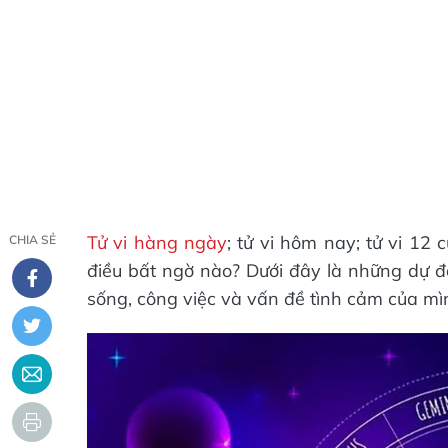
Tử vi hàng ngày
; tử vi hôm nay; tử vi 1
CHIA SẺ
điều bất ngờ nào? Dưới đây là những dự 
sống, công việc và vấn đề tình cảm của m