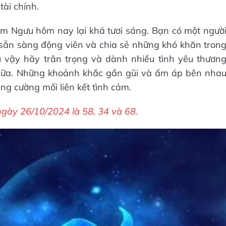
tài chính.
 Kim Ngưu hôm nay lại khá tươi sáng. Bạn có một ngườ
sẵn sàng động viên và chia sẻ những khó khăn tron
vì vậy hãy trân trọng và dành nhiều tình yêu thươn
nữa. Những khoảnh khắc gần gũi và ấm áp bên nha
ng cường mối liên kết tình cảm.
gày 26/10/2024 là 58, 34 và 68.