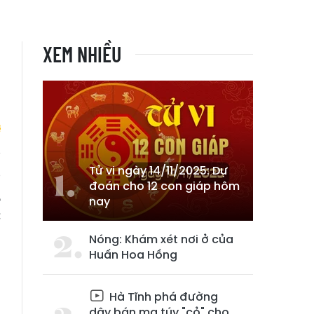
XEM NHIỀU
Tử vi ngày 14/11/2025: Dự
g
đoán cho 12 con giáp hôm
,
nay
c
Nóng: Khám xét nơi ở của
Huấn Hoa Hồng
Hà Tĩnh phá đường
dây bán ma túy "cỏ" cho