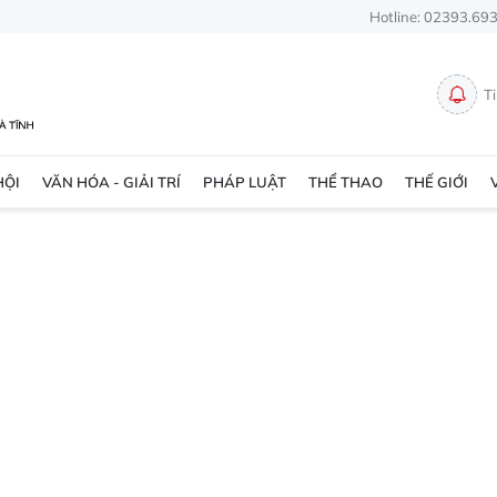
Hotline: 02393.69
T
HỘI
VĂN HÓA - GIẢI TRÍ
PHÁP LUẬT
THỂ THAO
THẾ GIỚI