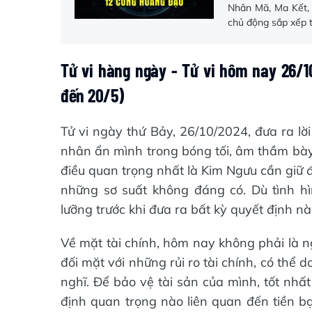
Nhân Mã, Ma Kết, 
chủ động sắp xếp t
Tử vi hàng ngày - Tử vi hôm nay 26/
đến 20/5)
Tử vi ngày thứ Bảy, 26/10/2024, đưa ra lờ
nhân ẩn mình trong bóng tối, âm thầm bày
điều quan trọng nhất là Kim Ngưu cần giữ đ
những sơ suất không đáng có. Dù tình hì
lưỡng trước khi đưa ra bất kỳ quyết định 
Về mặt tài chính, hôm nay không phải là n
đối mặt với những rủi ro tài chính, có thể 
nghĩ. Để bảo vệ tài sản của mình, tốt nhấ
định quan trọng nào liên quan đến tiền bạ