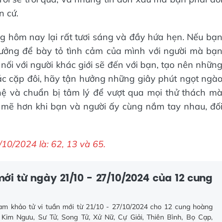
n cứ.
ng hôm nay lại rất tươi sáng và đầy hứa hẹn. Nếu bạ
 tưởng để bày tỏ tình cảm của mình với người mà bạ
nối với người khác giới sẽ đến với bạn, tạo nên nhữn
ác cặp đôi, hãy tận hưởng những giây phút ngọt ngà
ệ và chuẩn bị tâm lý để vượt qua mọi thử thách m
 mẽ hơn khi bạn và người ấy cùng nắm tay nhau, đố
0/2024 là: 62, 13 và 65.
mới từ ngày 21/10 - 27/10/2024 của 12 cung
ham khảo tử vi tuần mới từ 21/10 - 27/10/2024 cho 12 cung hoàng
Kim Ngưu, Sư Tử, Song Tử, Xử Nữ, Cự Giải, Thiên Bình, Bọ Cạp,