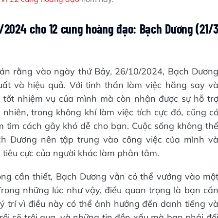
/2024 cho 12 cung hoàng đạo: Bạch Dương (21/
án rằng vào ngày thứ Bảy, 26/10/2024, Bạch Dươn
ất và hiệu quả. Với tinh thần làm việc hăng say v
 tốt nhiệm vụ của mình mà còn nhận được sự hỗ tr
 nhiên, trong không khí làm việc tích cực đó, cũng c
m tìm cách gây khó dễ cho bạn. Cuộc sống không th
ạch Dương nên tập trung vào công việc của mình v
 tiêu cực của người khác làm phân tâm.
ông cần thiết, Bạch Dương vẫn có thể vướng vào mộ
rong những lúc như vậy, điều quan trọng là bạn cầ
lý trí vì điều này có thể ảnh hưởng đến danh tiếng v
rồi sẽ trôi qua, và những tin đồn xấu mà bạn phải đố