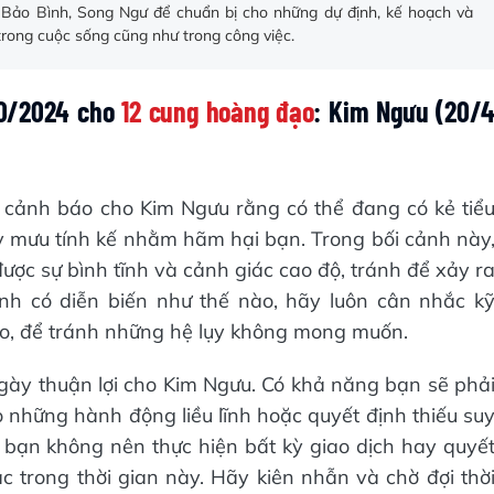
Bảo Bình, Song Ngư để chuẩn bị cho những dự định, kế hoạch và
rong cuộc sống cũng như trong công việc.
10/2024 cho
12 cung hoàng đạo
: Kim Ngưu (20/
i cảnh báo cho Kim Ngưu rằng có thể đang có kẻ tiể
 mưu tính kế nhằm hãm hại bạn. Trong bối cảnh này
ược sự bình tĩnh và cảnh giác cao độ, tránh để xảy r
nh có diễn biến như thế nào, hãy luôn cân nhắc k
nào, để tránh những hệ lụy không mong muốn.
gày thuận lợi cho Kim Ngưu. Có khả năng bạn sẽ phả
do những hành động liều lĩnh hoặc quyết định thiếu su
t bạn không nên thực hiện bất kỳ giao dịch hay quyế
c trong thời gian này. Hãy kiên nhẫn và chờ đợi thờ