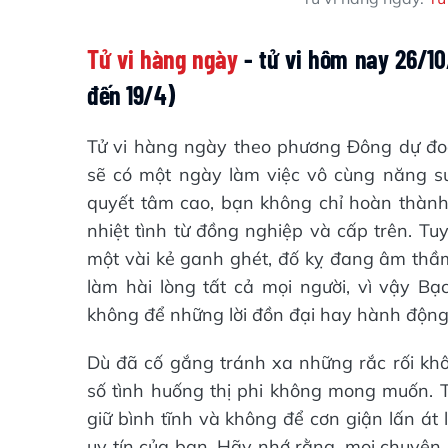
Tử vi hàng ngày
- tử vi hôm nay 26/10
đến 19/4)
Tử vi hàng ngày theo phương Đông dự đo
sẽ có một ngày làm việc vô cùng năng su
quyết tâm cao, bạn không chỉ hoàn thành
nhiệt tình từ đồng nghiệp và cấp trên. Tuy
một vài kẻ ganh ghét, đố kỵ đang âm thầ
làm hài lòng tất cả mọi người, vì vậy B
không để những lời đồn đại hay hành động
Dù đã cố gắng tránh xa những rắc rối kh
số tình huống thị phi không mong muốn. T
giữ bình tĩnh và không để cơn giận lấn át 
uy tín của bạn. Hãy nhớ rằng, mọi chuyện 