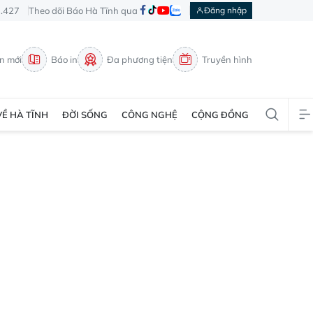
3.427
Theo dõi Báo Hà Tĩnh qua
Đăng nhập
in mới
Báo in
Đa phương tiện
Truyền hình
VỀ HÀ TĨNH
ĐỜI SỐNG
CÔNG NGHỆ
CỘNG ĐỒNG