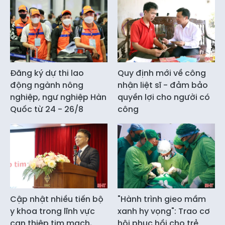
Đăng ký dự thi lao
Quy định mới về công
động ngành nông
nhận liệt sĩ - đảm bảo
nghiệp, ngư nghiệp Hàn
quyền lợi cho người có
Quốc từ 24 - 26/8
công
Cập nhật nhiều tiến bộ
"Hành trình gieo mầm
y khoa trong lĩnh vực
xanh hy vọng": Trao cơ
can thiệp tim mạch,
hội phục hồi cho trẻ