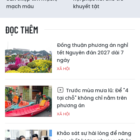
mạch máu
khuyết tật
ĐỌC THÊM
Đồng thuận phương án nghỉ
tết Nguyên đán 2027 dài 7
ngày
XÃ HỘI
Trước mùa mưa lũ: Để "4
tại chỗ" không chỉ nằm trên
phương án
XÃ HỘI
Khảo sát sự hài lòng để nâng