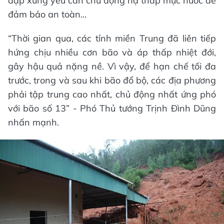
đập xung yếu cần chủ động hạ thấp mực nước để
đảm bảo an toàn...
“Thời gian qua, các tỉnh miền Trung đã liên tiếp
hứng chịu nhiều cơn bão và áp thấp nhiệt đới,
gây hậu quả nặng nề. Vì vậy, để hạn chế tối đa
trước, trong và sau khi bão đổ bộ, các địa phương
phải tập trung cao nhất, chủ động nhất ứng phó
với bão số 13” - Phó Thủ tướng Trịnh Đình Dũng
nhấn mạnh.