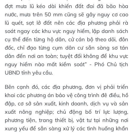
đợt mưa lũ kéo dài khiến đất đai đã bão hòa
nước, mưa trên 50 mm cũng sẽ gây nguy cơ cao
lũ quét, sạt lở đất nên các địa phương phải rà
soát ngay các khu vực nguy hiểm, lập danh sách
cụ thể đến từng hộ dân, cử cán bộ theo dõi, đôn
đốc, chỉ đạo từng cụm dân cư sẵn sàng sơ tán
dân đến nơi an toàn; tuyệt đối không để khu vực
nguy hiểm nào mất kiểm soát” - Phó Chủ tịch
UBND tỉnh yêu cầu.
Bên cạnh đó, các địa phương, đơn vị phải triển
khai các phương án bảo vệ công trình đê điều, hồ
đập, cơ sở sản xuất, kinh doanh, dịch vụ và sản
xuất nông nghiệp; chủ động bố trí lực lượng,
phương tiện, trang thiết bị, vật tư tại những nơi
xung yếu để sẵn sàng xử lý các tình huống khẩn