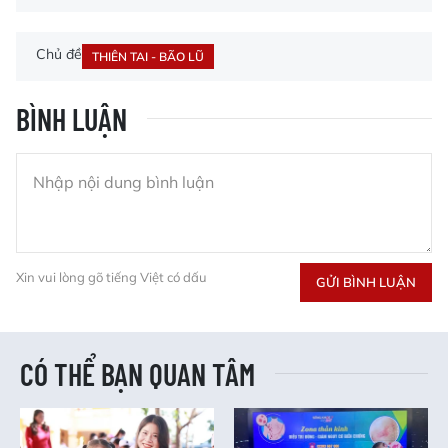
Chủ đề
THIÊN TAI - BÃO LŨ
BÌNH LUẬN
Xin vui lòng gõ tiếng Việt có dấu
GỬI BÌNH LUẬN
CÓ THỂ BẠN QUAN TÂM