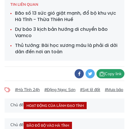
TIN LIÊN QUAN
Bão số 13 sức gió giật mạnh, đổ bộ khu vực
Hà Tĩnh - Thừa Thiên Huế
Dự báo 3 kịch bản hướng di chuyển bão
Vamco
Thủ tướng: Bài học xương máu là phải di dời
dân đến nơi an toàn
Copy link
#Hà Tĩnh 24h
#Đặng Ngọc Sơn
#Sạt lở đất
#Mưa bão
Chủ đề
HOẠT ĐỘNG CỦA LÃNH ĐẠO TỈNH
Chủ đề
BÃO ĐỔ BỘ VÀO HÀ TĨNH