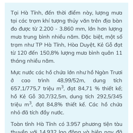
Tại Hà Tĩnh, đến thời điểm này, lượng mưa
tại các trạm khí tượng thủy văn trên địa bàn
đo được từ 2.200 - 3.860 mm, lớn hơn lượng
mưa trung bình nhiều năm. Đặc biệt, một số
trạm như TP Hà Tĩnh, Hòa Duyệt, Kẻ Gỗ đạt
từ 120 đến 150,8% lượng mưa bình quân 11
tháng nhiều năm.
Mực nước các hồ chứa lớn như hồ Ngàn Trươi
ở cao trình 48,99/52m, dung tích
3
657,1/775,7 triệu m
, đạt 84,71 % thiết kế;
hồ Kẻ Gỗ 30,7/32,5m, dung tích 292,5/345
3
triệu m
, đạt 84,8% thiết kế. Các hồ chứa
nhỏ đã tích đầy nước.
Toàn tỉnh Hà Tĩnh có 3.957 phương tiện tàu
thuyền với 14.932 lao động và hiện nay đã