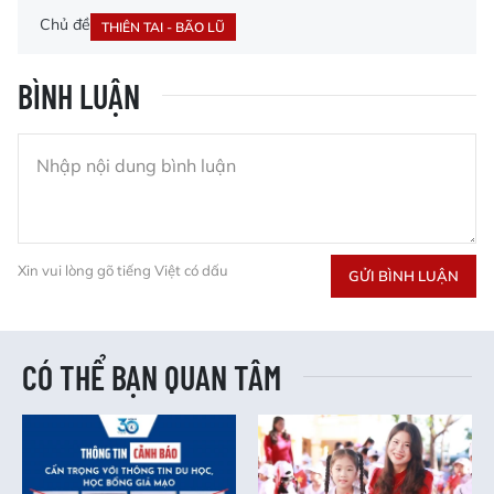
Chủ đề
THIÊN TAI - BÃO LŨ
BÌNH LUẬN
Xin vui lòng gõ tiếng Việt có dấu
GỬI BÌNH LUẬN
CÓ THỂ BẠN QUAN TÂM