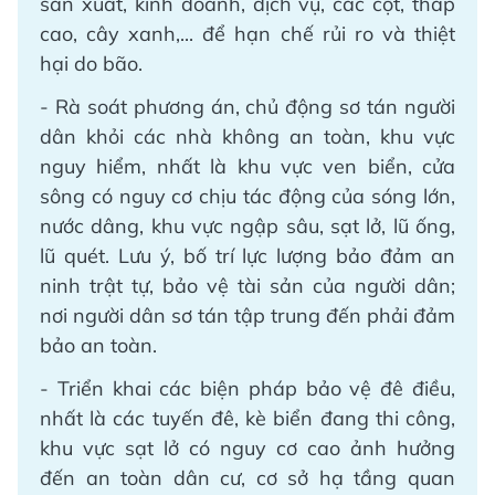
sản xuất, kinh doanh, dịch vụ, các cột, tháp
cao, cây xanh,... để hạn chế rủi ro và thiệt
hại do bão.
- Rà soát phương án, chủ động sơ tán người
dân khỏi các nhà không an toàn, khu vực
nguy hiểm, nhất là khu vực ven biển, cửa
sông có nguy cơ chịu tác động của sóng lớn,
nước dâng, khu vực ngập sâu, sạt lở, lũ ống,
lũ quét. Lưu ý, bố trí lực lượng bảo đảm an
ninh trật tự, bảo vệ tài sản của người dân;
nơi người dân sơ tán tập trung đến phải đảm
bảo an toàn.
- Triển khai các biện pháp bảo vệ đê điều,
nhất là các tuyến đê, kè biển đang thi công,
khu vực sạt lở có nguy cơ cao ảnh hưởng
đến an toàn dân cư, cơ sở hạ tầng quan