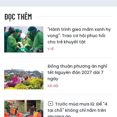
ĐỌC THÊM
"Hành trình gieo mầm xanh hy
vọng": Trao cơ hội phục hồi
cho trẻ khuyết tật
Y TẾ
Đồng thuận phương án nghỉ
tết Nguyên đán 2027 dài 7
ngày
XÃ HỘI
Trước mùa mưa lũ: Để "4
tại chỗ" không chỉ nằm trên
phương án