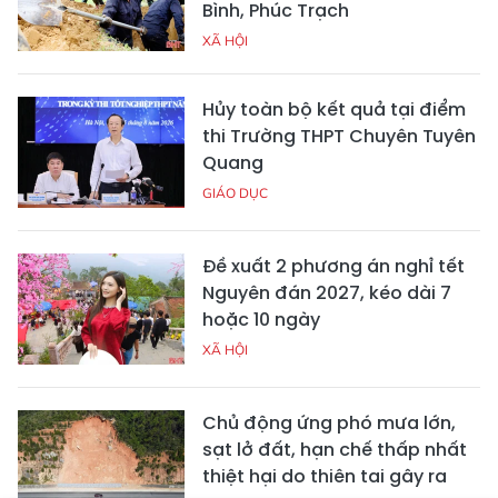
Bình, Phúc Trạch
XÃ HỘI
Hủy toàn bộ kết quả tại điểm
thi Trường THPT Chuyên Tuyên
Quang
GIÁO DỤC
Đề xuất 2 phương án nghỉ tết
Nguyên đán 2027, kéo dài 7
hoặc 10 ngày
XÃ HỘI
Chủ động ứng phó mưa lớn,
sạt lở đất, hạn chế thấp nhất
thiệt hại do thiên tai gây ra