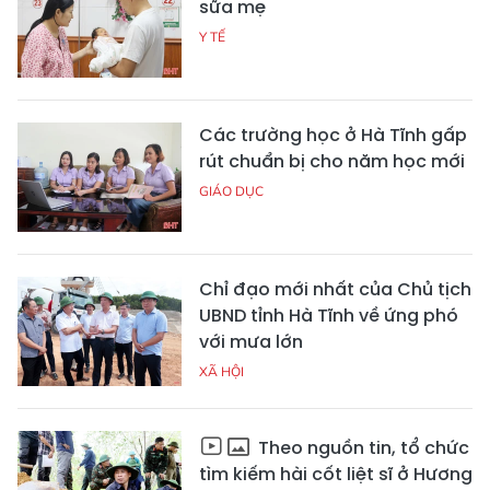
sữa mẹ
Y TẾ
Các trường học ở Hà Tĩnh gấp
rút chuẩn bị cho năm học mới
GIÁO DỤC
Chỉ đạo mới nhất của Chủ tịch
UBND tỉnh Hà Tĩnh về ứng phó
với mưa lớn
XÃ HỘI
Theo nguồn tin, tổ chức
tìm kiếm hài cốt liệt sĩ ở Hương