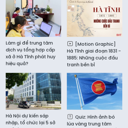
Làm gì để trung tâm
[Motion Graphic]
dịch vụ tổng hợp cấp
Hà Tĩnh giai đoạn 1831 -
xã ở Hà Tĩnh phát huy
1885: Những cuộc đấu
hiệu quả?
tranh bền bỉ
Hà Nội dự kiến sáp
Quiz: Hình ảnh bó
nhập, tổ chức lại 5 sở
lúa vàng trung tâm