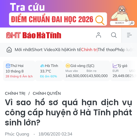
Mới nhất
Short Video
Xã hội
Kinh tế
Chính trị
Thể thao
Pháp luật
V
Thứ Hai
Hà Tĩnh
Giá vàng (SJC)
Tỷ giá
10 tháng 8
33.7°C
Mua vào
Bán ra
EUR
USD
140,500,000
143,500,000
29,449.08
25,
28 tháng 6 Âm lịch
Độ ẩm 60%
CHÍNH TRỊ
CHÍNH QUYỀN
Vì sao hồ sơ quá hạn dịch vụ
công cấp huyện ở Hà Tĩnh phát
sinh lớn?
Phúc Quang
18/06/2020 02:34