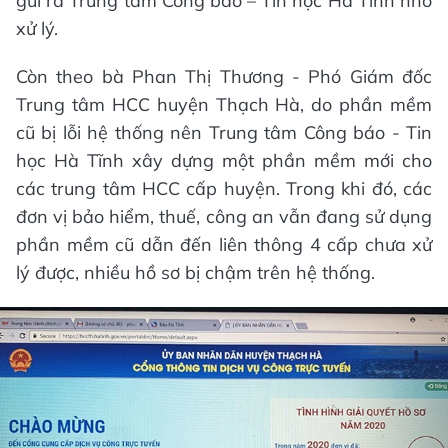
gửi ra Trung tâm Công báo – Tin học Hà Tĩnh nhờ
xử lý.
Còn theo bà Phan Thị Thương - Phó Giám đốc
Trung tâm HCC huyện Thạch Hà, do phần mềm
cũ bị lỗi hệ thống nên Trung tâm Công báo - Tin
học Hà Tĩnh xây dựng một phần mềm mới cho
các trung tâm HCC cấp huyện. Trong khi đó, các
đơn vị bảo hiểm, thuế, công an vẫn đang sử dụng
phần mềm cũ dẫn đến liên thông 4 cấp chưa xử
lý được, nhiều hồ sơ bị chậm trên hệ thống.