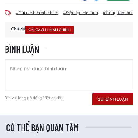
#Cải cách hành chính
#Điện lực Hà Tĩnh
#Trung tâm hành 
Chủ đề
CẢI CÁCH HÀNH CHÍNH
BÌNH LUẬN
Xin vui lòng gõ tiếng Việt có dấu
GỬI BÌNH LUẬN
CÓ THỂ BẠN QUAN TÂM