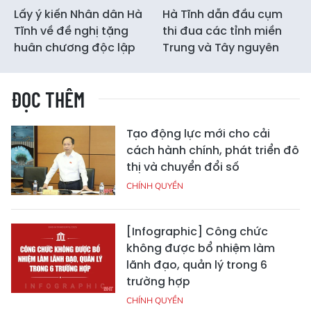
Lấy ý kiến Nhân dân Hà
Hà Tĩnh dẫn đầu cụm
Tĩnh về đề nghị tặng
thi đua các tỉnh miền
huân chương độc lập
Trung và Tây nguyên
ĐỌC THÊM
Tạo động lực mới cho cải
cách hành chính, phát triển đô
thị và chuyển đổi số
CHÍNH QUYỀN
[Infographic] Công chức
không được bổ nhiệm làm
lãnh đạo, quản lý trong 6
trường hợp
CHÍNH QUYỀN