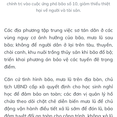
chính trị vào cuộc ứng phó bão số 10, giảm thiểu thiệt
hại về người và tài sản.
Các địa phương tập trung việc sơ tán dân ở các
vùng nguy cơ ảnh hưởng của bão, mưa lũ sau
bão; không để người dân ở lại trên tàu, thuyền,
chòi canh, khu nuôi trồng thủy sản khi bão đổ bộ;
triển khai phương án bảo vệ các tuyến đê trọng
điểm.
Căn cứ tình hình bão, mưa lũ trên địa bàn, chủ
tịch UBND cấp xã quyết định cho học sinh nghỉ
học để đảm bảo an toàn; các đơn vị quản lý hồ
chứa theo dõi chặt chẽ diễn biến mưa lũ để chủ
động vận hành điều tiết xả lũ sớm để đón lũ, bảo
đảm tuyệt đối an toàn cho công trình, không xả lũ