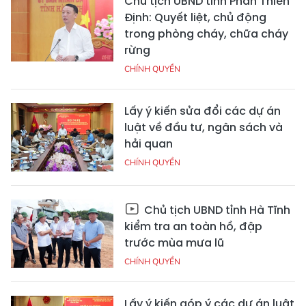
Chủ tịch UBND tỉnh Phan Thiên
Định: Quyết liệt, chủ động
trong phòng cháy, chữa cháy
rừng
CHÍNH QUYỀN
Lấy ý kiến sửa đổi các dự án
luật về đầu tư, ngân sách và
hải quan
CHÍNH QUYỀN
Chủ tịch UBND tỉnh Hà Tĩnh
kiểm tra an toàn hồ, đập
trước mùa mưa lũ
CHÍNH QUYỀN
Lấy ý kiến góp ý các dự án luật