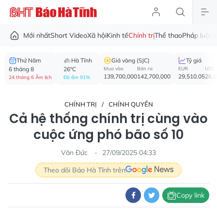
Mới nhất
Short Video
Xã hội
Kinh tế
Chính trị
Thể thao
Pháp luật
V
Thứ Năm
Hà Tĩnh
Giá vàng (SJC)
Tỷ giá
6 tháng 8
26°C
Mua vào
Bán ra
EUR
USD
139,700,000
142,700,000
29,510.05
26,
24 tháng 6 Âm lịch
Độ ẩm 91%
CHÍNH TRỊ
CHÍNH QUYỀN
Cả hệ thống chính trị cùng vào
cuộc ứng phó bão số 10
Văn Đức
27/09/2025 04:33
Theo dõi Báo Hà Tĩnh trên
Copy link