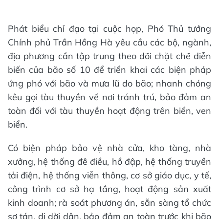
Phát biểu chỉ đạo tại cuộc họp, Phó Thủ tướng
Chính phủ Trần Hồng Hà yêu cầu các bộ, ngành,
địa phương cần tập trung theo dõi chặt chẽ diễn
biến của bão số 10 để triển khai các biện pháp
ứng phó với bão và mưa lũ do bão; nhanh chóng
kêu gọi tàu thuyền về nơi tránh trú, bảo đảm an
toàn đối với tàu thuyền hoạt động trên biển, ven
biển.
Có biện pháp bảo vệ nhà cửa, kho tàng, nhà
xưởng, hệ thống đê điều, hồ đập, hệ thống truyền
tải điện, hệ thống viễn thông, cơ sở giáo dục, y tế,
công trình cơ sở hạ tầng, hoạt động sản xuất
kinh doanh; rà soát phương án, sẵn sàng tổ chức
sơ tán, di dời dân, bảo đảm an toàn trước khi bão