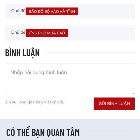
Chủ đề
BÃO ĐỔ BỘ VÀO HÀ TĨNH
Chủ đề
ỨNG PHÓ MƯA BÃO
BÌNH LUẬN
Xin vui lòng gõ tiếng Việt có dấu
GỬI BÌNH LUẬN
CÓ THỂ BẠN QUAN TÂM