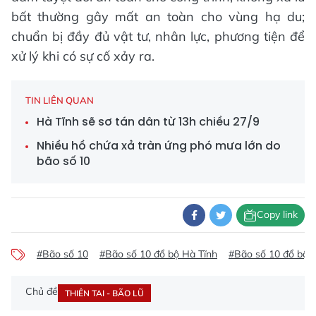
bất thường gây mất an toàn cho vùng hạ du;
chuẩn bị đầy đủ vật tư, nhân lực, phương tiện để
xử lý khi có sự cố xảy ra.
TIN LIÊN QUAN
Hà Tĩnh sẽ sơ tán dân từ 13h chiều 27/9
Nhiều hồ chứa xả tràn ứng phó mưa lớn do
bão số 10
Copy link
#Bão số 10
#Bão số 10 đổ bộ Hà Tĩnh
#Bão số 10 đổ bộ v
Chủ đề
THIÊN TAI - BÃO LŨ