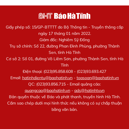
Giấy phép số: 15/GP-BTTTT do Bộ Thông tin - Truyền thông cấp
ngày 17 tháng 01 năm 2022.
Giám đốc: Nghiêm Sỹ Đống
Trụ sở chính: Số 22, đường Phan Đình Phùng, phường Thành
Sen, tỉnh Hà Tĩnh
Cơ sở 2: Số 01, đường Võ Liêm Sơn, phường Thành Sen, tỉnh Hà
Tĩnh
Điện thoại: (023)95.858.608 - (023)93.693.427
Email:
hatinhdientu@baohatinh.vn
-
toasoan@baohatinh.vn
QC: (023)93.856.715 - Email quảng cáo:
quangcao@baohatinh.vn
-
ads@hatinhtv.vn
Bản quyền thuộc về Báo và phát thanh, truyền hình Hà Tĩnh.
Cấm sao chép dưới mọi hình thức nếu không có sự chấp thuận
bằng văn bản.