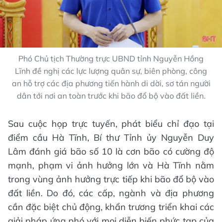
Phó Chủ tịch Thường trực UBND tỉnh Nguyễn Hồng
Lĩnh đề nghị các lực lượng quân sự, biên phòng, công
an hỗ trợ các địa phương tiến hành di dời, sơ tán người
dân tới nơi an toàn trước khi bão đổ bộ vào đất liền.
Sau cuộc họp trực tuyến, phát biểu chỉ đạo tại
điểm cầu Hà Tĩnh, Bí thư Tỉnh ủy Nguyễn Duy
Lâm đánh giá bão số 10 là cơn bão có cường độ
mạnh, phạm vi ảnh hưởng lớn và Hà Tĩnh nằm
trong vùng ảnh hưởng trực tiếp khi bão đổ bộ vào
đất liền. Do đó, các cấp, ngành và địa phương
cần đặc biệt chủ động, khẩn trương triển khai các
giải pháp ứng phó với mọi diễn biến phức tạp của