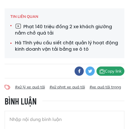
TIN LIÊN QUAN
Phạt 140 triệu đồng 2 xe khách giường
nằm chở quá tải
Hà Tĩnh yêu cầu siết chặt quản lý hoạt động
kinh doanh vận tải bằng xe ô tô
Copy link
#xử lý xe quá tải
#xử phạt xe quá tải
#xe quá tải trọng
#
BÌNH LUẬN