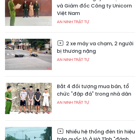
và Giám đốc Công ty Unicorn
Việt Nam
AN NINH TRẬT TỰ
2 xe máy va chạm, 2 người
bị thương nặng
AN NINH TRẬT TỰ
Bắt 4 đối tượng mua bán, tổ
chức "đập đá" trong nhà dân
AN NINH TRẬT TỰ
Nhiều hệ thống đèn tín hiệu
trên quốc lộ ở Hà Tĩnh "đánh