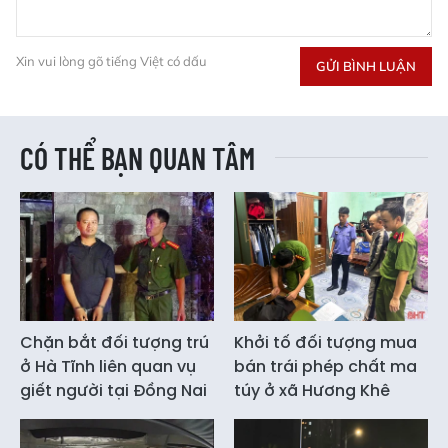
Xin vui lòng gõ tiếng Việt có dấu
GỬI BÌNH LUẬN
CÓ THỂ BẠN QUAN TÂM
Chặn bắt đối tượng trú
Khởi tố đối tượng mua
ở Hà Tĩnh liên quan vụ
bán trái phép chất ma
giết người tại Đồng Nai
túy ở xã Hương Khê