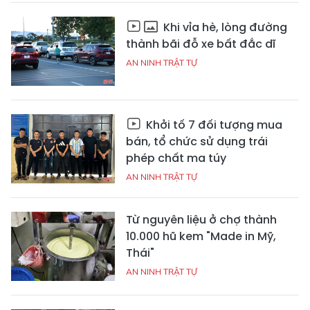
Khi vỉa hè, lòng đường
thành bãi đỗ xe bất đắc dĩ
AN NINH TRẬT TỰ
Khởi tố 7 đối tượng mua
bán, tổ chức sử dụng trái
phép chất ma túy
AN NINH TRẬT TỰ
Từ nguyên liệu ở chợ thành
10.000 hũ kem "Made in Mỹ,
Thái"
AN NINH TRẬT TỰ