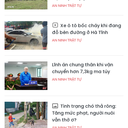
AN NINH TRẬT TỰ
Xe ô tô bốc cháy khi đang
đỗ bên đường ở Hà Tĩnh
AN NINH TRẬT TỰ
Lĩnh án chung thân khi vận
chuyển hơn 7,3kg ma túy
AN NINH TRẬT TỰ
Tình trạng chó thả rông:
Tăng mức phạt, người nuôi
vẫn thờ ơ?
AN NINH TRẬT TỰ