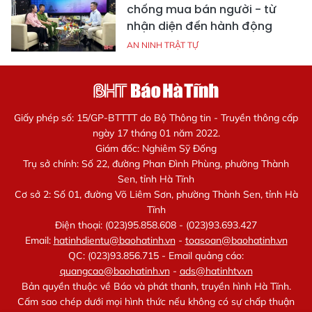
chống mua bán người - từ
nhận diện đến hành động
AN NINH TRẬT TỰ
Giấy phép số: 15/GP-BTTTT do Bộ Thông tin - Truyền thông cấp
ngày 17 tháng 01 năm 2022.
Giám đốc: Nghiêm Sỹ Đống
Trụ sở chính: Số 22, đường Phan Đình Phùng, phường Thành
Sen, tỉnh Hà Tĩnh
Cơ sở 2: Số 01, đường Võ Liêm Sơn, phường Thành Sen, tỉnh Hà
Tĩnh
Điện thoại: (023)95.858.608 - (023)93.693.427
Email:
hatinhdientu@baohatinh.vn
-
toasoan@baohatinh.vn
QC: (023)93.856.715 - Email quảng cáo:
quangcao@baohatinh.vn
-
ads@hatinhtv.vn
Bản quyền thuộc về Báo và phát thanh, truyền hình Hà Tĩnh.
Cấm sao chép dưới mọi hình thức nếu không có sự chấp thuận