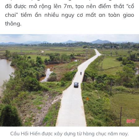
đã được mở rộng lên 7m, tạo nên điểm thắt “cổ
chai” tiềm ẩn nhiều nguy cơ mất an toàn giao
thông.
Cầu Hối Hiến được xây dựng từ hàng chục năm nay.