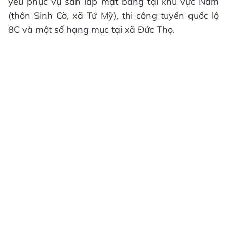
yếu phục vụ san lấp mặt bằng tại khu vực Nầm
(thôn Sinh Cờ, xã Tứ Mỹ), thi công tuyến quốc lộ
8C và một số hạng mục tại xã Đức Thọ.