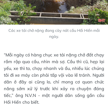
Các xe tải chở nặng đang cày nát cầu Hối Hiến mỗi
ngày.
“Mỗi ngày có hàng chục xe tải nặng chở đất chạy
rầm rập qua cầu, nhìn mà sợ. Cầu thì cũ, hẹp lại
yếu, xe thì to, chạy nhanh và ẩu, nhiều lúc chúng
tôi đi xe máy còn phải tấp vội vào lề tránh. Người
dân ở đây ai cũng lo, chỉ mong cơ quan chức
năng sớm xử lý trước khi xảy ra chuyện đáng
tiếc,” ông N.V.N - một người dân sống gần cầu
Hối Hiến cho biết.