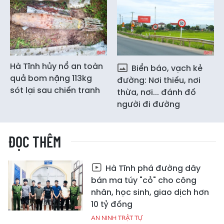
Hà Tĩnh hủy nổ an toàn
Biển báo, vạch kẻ
quả bom nặng 113kg
đường: Nơi thiếu, nơi
sót lại sau chiến tranh
thừa, nơi... đánh đố
người đi đường
ĐỌC THÊM
Hà Tĩnh phá đường dây
bán ma túy "cỏ" cho công
nhân, học sinh, giao dịch hơn
10 tỷ đồng
AN NINH TRẬT TỰ