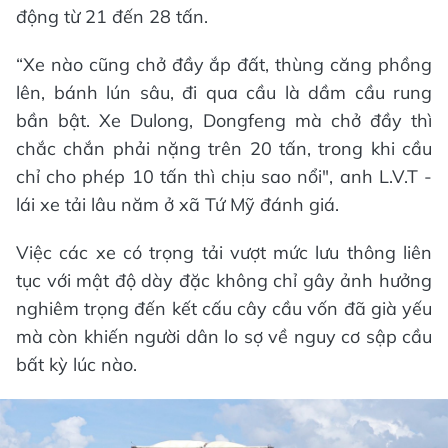
động từ 21 đến 28 tấn.
“Xe nào cũng chở đầy ắp đất, thùng căng phồng
lên, bánh lún sâu, đi qua cầu là dầm cầu rung
bần bật. Xe Dulong, Dongfeng mà chở đầy thì
chắc chắn phải nặng trên 20 tấn, trong khi cầu
chỉ cho phép 10 tấn thì chịu sao nổi", anh L.V.T -
lái xe tải lâu năm ở xã Tứ Mỹ đánh giá.
Việc các xe có trọng tải vượt mức lưu thông liên
tục với mật độ dày đặc không chỉ gây ảnh hưởng
nghiêm trọng đến kết cấu cây cầu vốn đã già yếu
mà còn khiến người dân lo sợ về nguy cơ sập cầu
bất kỳ lúc nào.