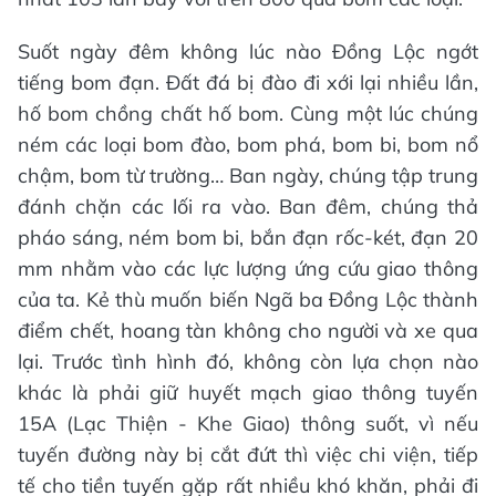
Suốt ngày đêm không lúc nào Đồng Lộc ngớt
tiếng bom đạn. Đất đá bị đào đi xới lại nhiều lần,
hố bom chồng chất hố bom. Cùng một lúc chúng
ném các loại bom đào, bom phá, bom bi, bom nổ
chậm, bom từ trường… Ban ngày, chúng tập trung
đánh chặn các lối ra vào. Ban đêm, chúng thả
pháo sáng, ném bom bi, bắn đạn rốc-két, đạn 20
mm nhằm vào các lực lượng ứng cứu giao thông
của ta. Kẻ thù muốn biến Ngã ba Đồng Lộc thành
điểm chết, hoang tàn không cho người và xe qua
lại. Trước tình hình đó, không còn lựa chọn nào
khác là phải giữ huyết mạch giao thông tuyến
15A (Lạc Thiện - Khe Giao) thông suốt, vì nếu
tuyến đường này bị cắt đứt thì việc chi viện, tiếp
tế cho tiền tuyến gặp rất nhiều khó khăn, phải đi