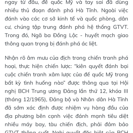
ngay từ đầu, đế quốc Mỹ và tay sai đã dùng
nhiều thủ đoạn đánh phá Hà Tĩnh. Ngoài việc
đánh vào các cơ sở kinh tế và quốc phòng, dân
cư, chúng tập trung đánh phá hệ thống GTVT.
Trong đó, Ngã ba Đồng Lộc - huyết mạch giao
thông quan trọng bị đánh phá ác liệt.
Nhận rõ âm mưu của địch trong chiến tranh phá
hoại, thực hiện chiến lược: “kiên quyết đánh bại
cuộc chiến tranh xâm lược của đế quốc Mỹ trong
bất kỳ tình huống nào” được thông qua tại Hội
nghị BCH Trung ương Đảng lần thứ 12, khóa III
(tháng 12/1965), Đảng bộ và Nhân dân Hà Tĩnh
đã sớm xác định được nhiệm vụ hàng đầu của
địa phương bên cạnh việc đánh mạnh tiêu diệt
nhiều máy bay, tàu chiến địch, phải đảm bảo
GTVT thông suốt. Nghị quyết đặc biệt của BCH