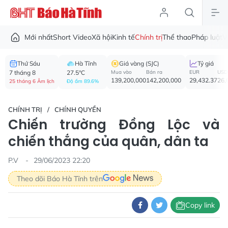
Mới nhất
Short Video
Xã hội
Kinh tế
Chính trị
Thể thao
Pháp luật
V
Thứ Sáu
Hà Tĩnh
Giá vàng (SJC)
Tỷ giá
7 tháng 8
27.5°C
Mua vào
Bán ra
EUR
USD
139,200,000
142,200,000
29,432.37
26,
25 tháng 6 Âm lịch
Độ ẩm 89.6%
CHÍNH TRỊ
CHÍNH QUYỀN
Chiến trường Đồng Lộc và
chiến thắng của quân, dân ta
P.V
29/06/2023 22:20
Theo dõi Báo Hà Tĩnh trên
Copy link