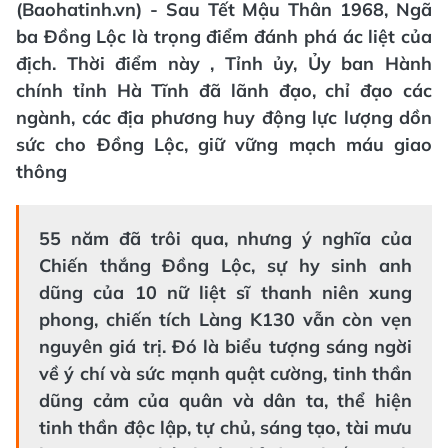
(Baohatinh.vn) - Sau Tết Mậu Thân 1968, Ngã
ba Đồng Lộc là trọng điểm đánh phá ác liệt của
địch. Thời điểm này , Tỉnh ủy, Ủy ban Hành
chính tỉnh Hà Tĩnh đã lãnh đạo, chỉ đạo các
ngành, các địa phương huy động lực lượng dồn
sức cho Đồng Lộc, giữ vững mạch máu giao
thông
55 năm đã trôi qua, nhưng ý nghĩa của
Chiến thắng Đồng Lộc, sự hy sinh anh
dũng của 10 nữ liệt sĩ thanh niên xung
phong, chiến tích Làng K130 vẫn còn vẹn
nguyên giá trị. Đó là biểu tượng sáng ngời
về ý chí và sức mạnh quật cường, tinh thần
dũng cảm của quân và dân ta, thể hiện
tinh thần độc lập, tự chủ, sáng tạo, tài mưu