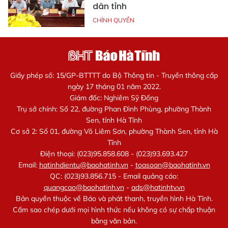
dân tỉnh
CHÍNH QUYỀN
Giấy phép số: 15/GP-BTTTT do Bộ Thông tin - Truyền thông cấp
ngày 17 tháng 01 năm 2022.
Giám đốc: Nghiêm Sỹ Đống
Trụ sở chính: Số 22, đường Phan Đình Phùng, phường Thành
Sen, tỉnh Hà Tĩnh
Cơ sở 2: Số 01, đường Võ Liêm Sơn, phường Thành Sen, tỉnh Hà
Tĩnh
Điện thoại: (023)95.858.608 - (023)93.693.427
Email:
hatinhdientu@baohatinh.vn
-
toasoan@baohatinh.vn
QC: (023)93.856.715 - Email quảng cáo:
quangcao@baohatinh.vn
-
ads@hatinhtv.vn
Bản quyền thuộc về Báo và phát thanh, truyền hình Hà Tĩnh.
Cấm sao chép dưới mọi hình thức nếu không có sự chấp thuận
bằng văn bản.