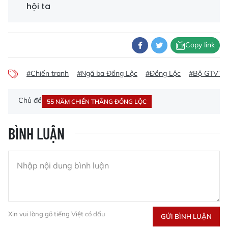
hội ta
Copy link
#Chiến tranh
#Ngã ba Đồng Lộc
#Đồng Lộc
#Bộ GTVT
Chủ đề
55 NĂM CHIẾN THẮNG ĐỒNG LỘC
BÌNH LUẬN
Xin vui lòng gõ tiếng Việt có dấu
GỬI BÌNH LUẬN