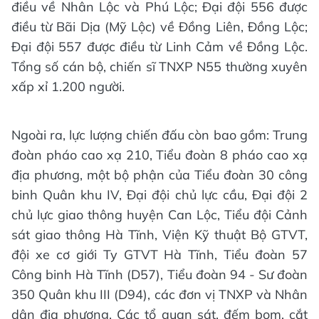
điều về Nhân Lộc và Phú Lộc; Đại đội 556 được
điều từ Bãi Dịa (Mỹ Lộc) về Đồng Liên, Đồng Lộc;
Đại đội 557 được điều từ Linh Cảm về Đồng Lộc.
Tổng số cán bộ, chiến sĩ TNXP N55 thường xuyên
xấp xỉ 1.200 người.
Ngoài ra, lực lượng chiến đấu còn bao gồm: Trung
đoàn pháo cao xạ 210, Tiểu đoàn 8 pháo cao xạ
địa phương, một bộ phận của Tiểu đoàn 30 công
binh Quân khu IV, Đại đội chủ lực cầu, Đại đội 2
chủ lực giao thông huyện Can Lộc, Tiểu đội Cảnh
sát giao thông Hà Tĩnh, Viện Kỹ thuật Bộ GTVT,
đội xe cơ giới Ty GTVT Hà Tĩnh, Tiểu đoàn 57
Công binh Hà Tĩnh (D57), Tiểu đoàn 94 - Sư đoàn
350 Quân khu III (D94), các đơn vị TNXP và Nhân
dân địa phương. Các tổ quan sát, đếm bom, cắt