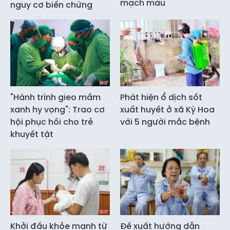
mạch máu
nguy cơ biến chứng
"Hành trình gieo mầm
Phát hiện ổ dịch sốt
xanh hy vọng": Trao cơ
xuất huyết ở xã Kỳ Hoa
hội phục hồi cho trẻ
với 5 người mắc bệnh
khuyết tật
Khởi đầu khỏe mạnh từ
Đề xuất hướng dẫn