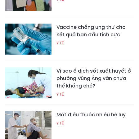
Vaccine chống ung thư cho
kết quả ban đầu tích cực
Y TẾ
Vì sao ổ dịch sốt xuất huyết ở
phường Vũng Áng vẫn chưa
thể khống chế?
Y TẾ
Một điếu thuốc nhiều hệ luỵ
Y TẾ