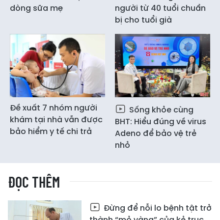
dòng sữa mẹ
người từ 40 tuổi chuẩn
bị cho tuổi già
Đề xuất 7 nhóm người
Sống khỏe cùng
khám tại nhà vẫn được
BHT: Hiểu đúng về virus
bảo hiểm y tế chi trả
Adeno để bảo vệ trẻ
nhỏ
ĐỌC THÊM
Đừng để nỗi lo bệnh tật trở
thành “mỏ vàng” của kẻ trục