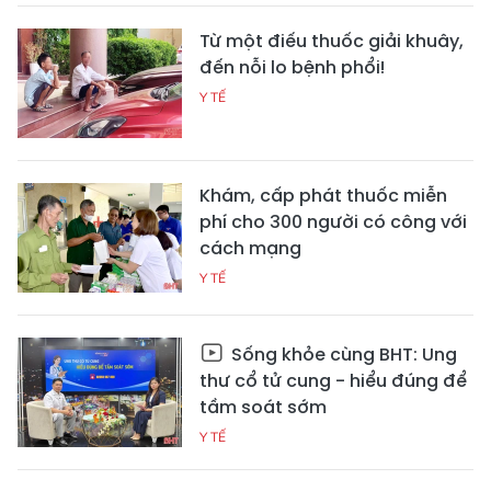
Từ một điếu thuốc giải khuây,
đến nỗi lo bệnh phổi!
Y TẾ
Khám, cấp phát thuốc miễn
phí cho 300 người có công với
cách mạng
Y TẾ
Sống khỏe cùng BHT: Ung
thư cổ tử cung - hiểu đúng để
tầm soát sớm
Y TẾ