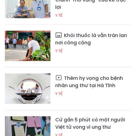
lợi
Y TẾ
Khói thuốc lá vẫn tràn lan
nơi công cộng
Y TẾ
Thêm hy vọng cho bệnh
nhân ung thư tại Hà Tĩnh
Y TẾ
Cứ gần 5 phút có một người
Việt tử vong vì ung thư
Y TẾ