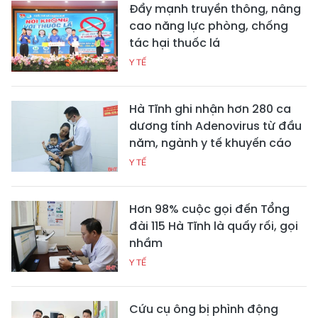
Đẩy mạnh truyền thông, nâng
cao năng lực phòng, chống
tác hại thuốc lá
Y TẾ
Hà Tĩnh ghi nhận hơn 280 ca
dương tính Adenovirus từ đầu
năm, ngành y tế khuyến cáo
Y TẾ
Hơn 98% cuộc gọi đến Tổng
đài 115 Hà Tĩnh là quấy rối, gọi
nhầm
Y TẾ
Cứu cụ ông bị phình động