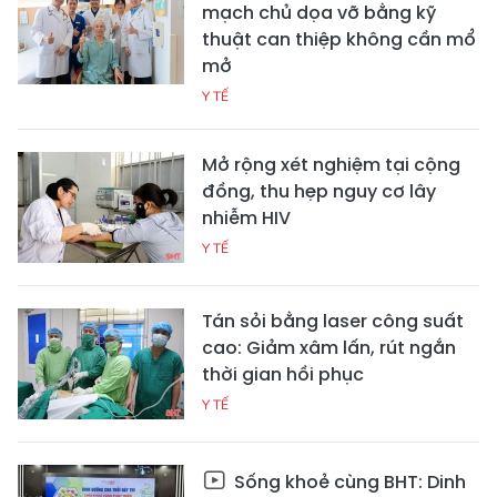
mạch chủ dọa vỡ bằng kỹ
thuật can thiệp không cần mổ
mở
Y TẾ
Mở rộng xét nghiệm tại cộng
đồng, thu hẹp nguy cơ lây
nhiễm HIV
Y TẾ
Tán sỏi bằng laser công suất
cao: Giảm xâm lấn, rút ngắn
thời gian hồi phục
Y TẾ
Sống khoẻ cùng BHT: Dinh