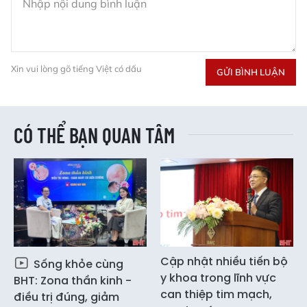
Xin vui lòng gõ tiếng Việt có dấu
GỬI BÌNH LUẬN
CÓ THỂ BẠN QUAN TÂM
Cập nhật nhiều tiến bộ
Sống khỏe cùng
y khoa trong lĩnh vực
BHT: Zona thần kinh -
can thiệp tim mạch,
điều trị đúng, giảm