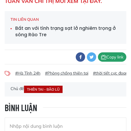
TOÀN VĂN CHỈ THỊ MỜI XEM TẠI ĐÂY.
TIN LIÊN QUAN
Bất an với tình trạng sạt lở nghiêm trọng ở
sông Rào Tre
Copy link
#Hà Tĩnh 24h
#Phòng chống thiên tai
#thời tiết cực đoan
Chủ đề
THIÊN TAI - BÃO LŨ
BÌNH LUẬN