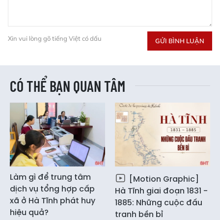
Xin vui lòng gõ tiếng Việt có dấu
GỬI BÌNH LUẬN
CÓ THỂ BẠN QUAN TÂM
Làm gì để trung tâm
[Motion Graphic]
dịch vụ tổng hợp cấp
Hà Tĩnh giai đoạn 1831 -
xã ở Hà Tĩnh phát huy
1885: Những cuộc đấu
hiệu quả?
tranh bền bỉ