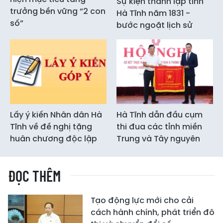
Sự kiện thành lập tỉnh
trưởng bền vững “2 con
Hà Tĩnh năm 1831 -
số”
bước ngoặt lịch sử
Lấy ý kiến Nhân dân Hà
Hà Tĩnh dẫn đầu cụm
Tĩnh về đề nghị tặng
thi đua các tỉnh miền
huân chương độc lập
Trung và Tây nguyên
ĐỌC THÊM
Tạo động lực mới cho cải
cách hành chính, phát triển đô