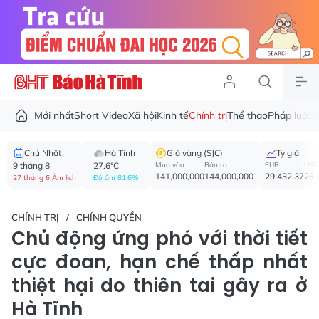
Mới nhất
Short Video
Xã hội
Kinh tế
Chính trị
Thể thao
Pháp luật
V
Chủ Nhật
Hà Tĩnh
Giá vàng (SJC)
Tỷ giá
9 tháng 8
27.6°C
Mua vào
Bán ra
EUR
USD
141,000,000
144,000,000
29,432.37
26,
27 tháng 6 Âm lịch
Độ ẩm 81.6%
CHÍNH TRỊ
CHÍNH QUYỀN
Chủ động ứng phó với thời tiết
cực đoan, hạn chế thấp nhất
thiệt hại do thiên tai gây ra ở
Hà Tĩnh