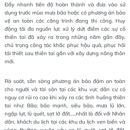
Đẩy nhanh tiến độ hoàn thành và đưa vào sử
dụng trước mùa mưa bão hoặc có phương án bảo
vệ an toàn các công trình đang thi công. Huy
động tối đa nguồn lực xử lý dứt điểm các sự cố
thiên tai đã xảy ra trong những năm gần đây,
chú trọng công tác khắc phục hậu quả, phục hồi
tái thiết sau thiên tai gắn với xây dựng nông thôn
mới.
Rà soát, sẵn sàng phương án bảo đảm an toàn
cho người và tài sản tại các khu vực dân cư có
nguy cơ rủi ro cao khi xảy ra các tình huống thiên
tai như: Bão; bão mạnh, siêu bão, mưa lũ lớn,
ngập lụt, lũ quét, sạt lở đất…..nhất là đối với Nhân
dân, khách du lịch tại các khu du lịch ven biển và
vùng thường xuyên xảy ra lũ quét, sạt lở đất.