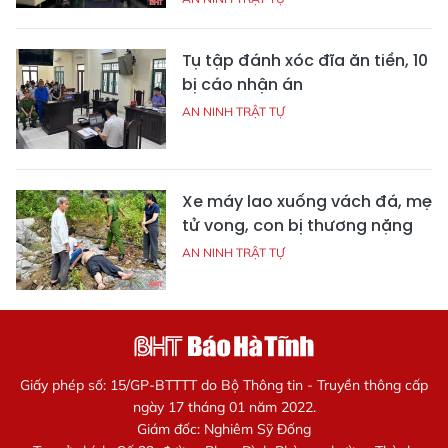
Tụ tập đánh xóc đĩa ăn tiền, 10
bị cáo nhận án
AN NINH TRẬT TỰ
Xe máy lao xuống vách đá, mẹ
tử vong, con bị thương nặng
AN NINH TRẬT TỰ
Giấy phép số: 15/GP-BTTTT do Bộ Thông tin - Truyền thông cấp
ngày 17 tháng 01 năm 2022.
Giám đốc: Nghiêm Sỹ Đống