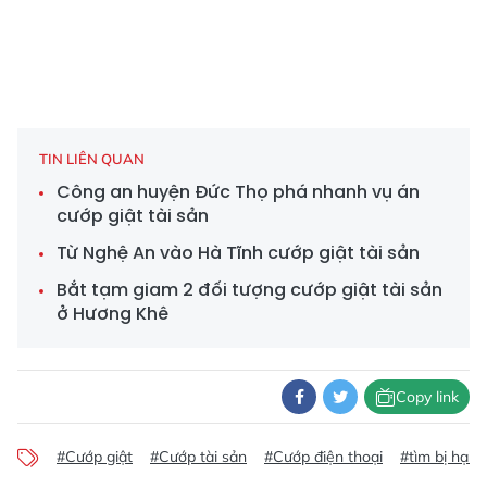
TIN LIÊN QUAN
Công an huyện Đức Thọ phá nhanh vụ án
cướp giật tài sản
Từ Nghệ An vào Hà Tĩnh cướp giật tài sản
Bắt tạm giam 2 đối tượng cướp giật tài sản
ở Hương Khê
Copy link
#Cướp giật
#Cướp tài sản
#Cướp điện thoại
#tìm bị hại v