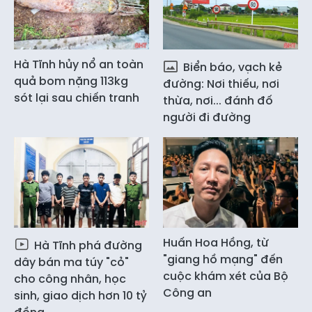
Hà Tĩnh hủy nổ an toàn
Biển báo, vạch kẻ
quả bom nặng 113kg
đường: Nơi thiếu, nơi
sót lại sau chiến tranh
thừa, nơi... đánh đố
người đi đường
Huấn Hoa Hồng, từ
Hà Tĩnh phá đường
"giang hồ mạng" đến
dây bán ma túy "cỏ"
cuộc khám xét của Bộ
cho công nhân, học
Công an
sinh, giao dịch hơn 10 tỷ