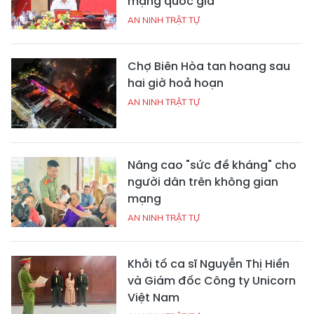
mạng quốc gia
AN NINH TRẬT TỰ
Chợ Biên Hòa tan hoang sau
hai giờ hoả hoạn
AN NINH TRẬT TỰ
Nâng cao "sức đề kháng" cho
người dân trên không gian
mạng
AN NINH TRẬT TỰ
Khởi tố ca sĩ Nguyễn Thị Hiền
và Giám đốc Công ty Unicorn
Việt Nam