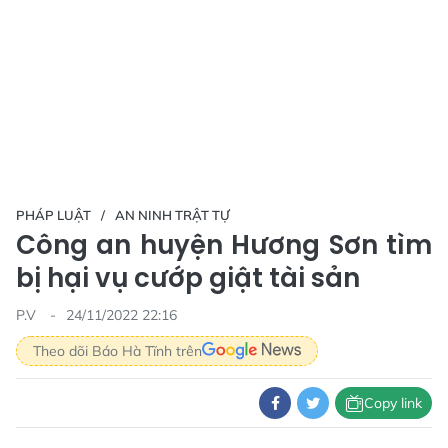
PHÁP LUẬT
AN NINH TRẬT TỰ
Công an huyện Hương Sơn tìm
bị hại vụ cướp giật tài sản
P.V
24/11/2022 22:16
Theo dõi Báo Hà Tĩnh trên
Copy link