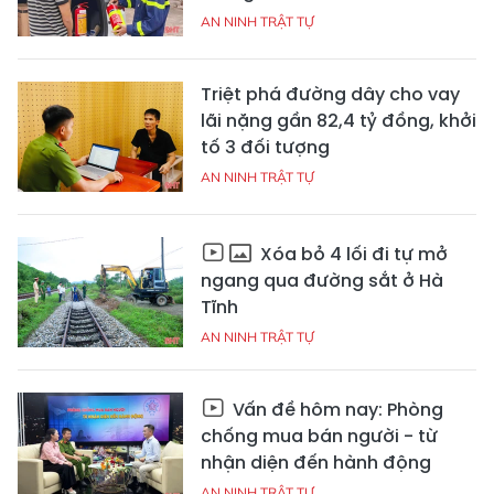
AN NINH TRẬT TỰ
Triệt phá đường dây cho vay
lãi nặng gần 82,4 tỷ đồng, khởi
tố 3 đối tượng
AN NINH TRẬT TỰ
Xóa bỏ 4 lối đi tự mở
ngang qua đường sắt ở Hà
Tĩnh
AN NINH TRẬT TỰ
Vấn đề hôm nay: Phòng
chống mua bán người - từ
nhận diện đến hành động
AN NINH TRẬT TỰ