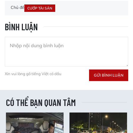
Chủ đề
CƯỚP TÀI SẢN
BÌNH LUẬN
Xin vui lòng gõ tiếng Việt có dấu
GỬI BÌNH LUẬN
CÓ THỂ BẠN QUAN TÂM