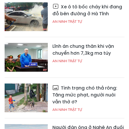
Xe ô tô bốc cháy khi đang
đỗ bên đường ở Hà Tĩnh
AN NINH TRẬT TỰ
Lĩnh án chung thân khi vận
chuyển hơn 7,3kg ma túy
AN NINH TRẬT TỰ
Tình trạng chó thả rông:
Tăng mức phạt, người nuôi
vẫn thờ ơ?
AN NINH TRẬT TỰ
Người đàn ông ở Nghệ An đuối