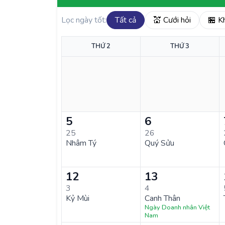
Lọc ngày tốt:
Tất cả
💒 Cưới hỏi
🏪 K
THỨ 2
THỨ 3
5
6
25
26
Nhâm Tý
Quý Sửu
12
13
3
4
Kỷ Mùi
Canh Thân
Ngày Doanh nhân Việt
Nam