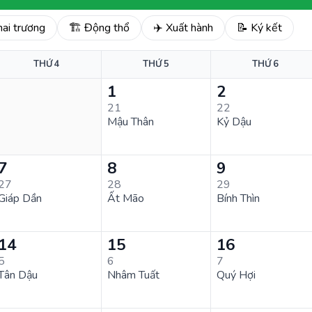
hai trương
🏗️ Động thổ
✈️ Xuất hành
📝 Ký kết
THỨ 4
THỨ 5
THỨ 6
1
2
21
22
Mậu Thân
Kỷ Dậu
7
8
9
27
28
29
Giáp Dần
Ất Mão
Bính Thìn
14
15
16
5
6
7
Tân Dậu
Nhâm Tuất
Quý Hợi