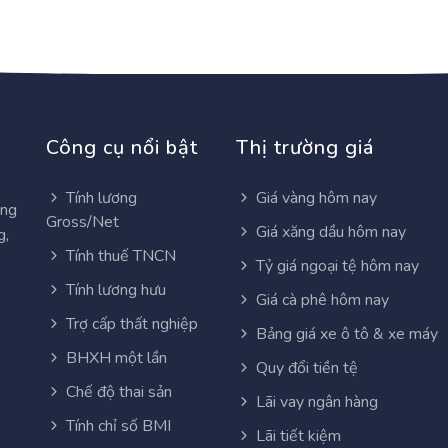
Công cụ nổi bật
Thị trường giá
Tính lương
Giá vàng hôm nay
ơng
Gross/Net
Giá xăng dầu hôm nay
g,
Tính thuế TNCN
Tỷ giá ngoại tệ hôm nay
Tính lương hưu
Giá cà phê hôm nay
Trợ cấp thất nghiệp
Bảng giá xe ô tô & xe máy
BHXH một lần
Quy đổi tiền tệ
Chế độ thai sản
Lãi vay ngân hàng
Tính chỉ số BMI
Lãi tiết kiệm