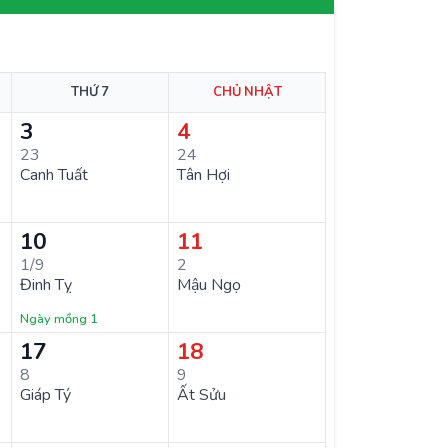
THỨ 7
CHỦ NHẬT
3
4
23
24
Canh Tuất
Tân Hợi
10
11
1/9
2
Đinh Tỵ
Mậu Ngọ
Ngày mồng 1
17
18
8
9
Giáp Tý
Ất Sửu