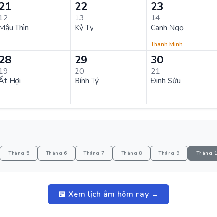
21
22
23
12
13
14
Mậu Thìn
Kỷ Tỵ
Canh Ngọ
Thanh Minh
28
29
30
19
20
21
Ất Hợi
Bính Tý
Đinh Sửu
Tháng 5
Tháng 6
Tháng 7
Tháng 8
Tháng 9
Tháng 
📅 Xem lịch âm hôm nay →