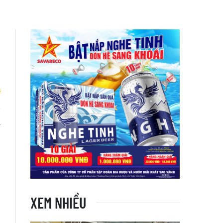
ỷ
i
XEM NHIỀU