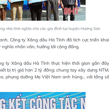
ng nhà tình nghĩa cho các gia đình tại huyện Hương Sơn
nh, Công ty Xăng dầu Hà Tĩnh đã tích cực triển kha
 ý nghĩa nhân văn, hướng tới cộng đồng.
ng ty Xăng dầu Hà Tĩnh thực hiện thời gian gần đâ
iết bị trị giá hơn 2 tỷ đồng; chung tay xây dựng NTM
èo, phụng dưỡng Mẹ Việt Nam anh hùng… với tổng s