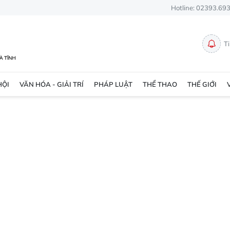
Hotline: 02393.69
T
HỘI
VĂN HÓA - GIẢI TRÍ
PHÁP LUẬT
THỂ THAO
THẾ GIỚI