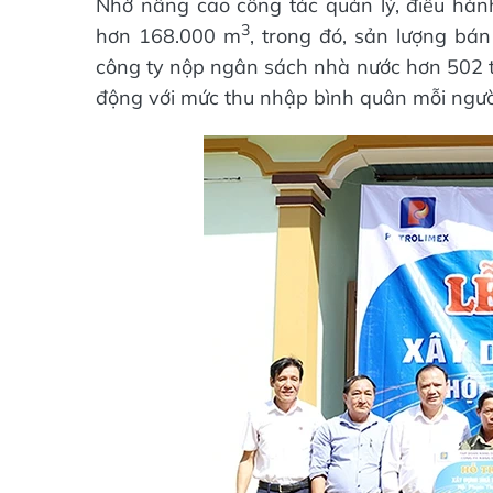
Nhờ nâng cao công tác quản lý, điều hà
3
hơn 168.000 m
, trong đó, sản lượng bá
công ty nộp ngân sách nhà nước hơn 502 tỷ
động với mức thu nhập bình quân mỗi người