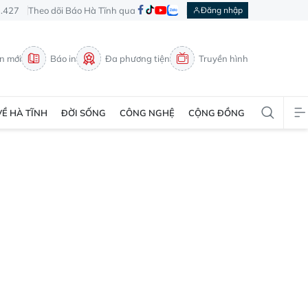
3.427
Theo dõi Báo Hà Tĩnh qua
Đăng nhập
in mới
Báo in
Đa phương tiện
Truyền hình
VỀ HÀ TĨNH
ĐỜI SỐNG
CÔNG NGHỆ
CỘNG ĐỒNG