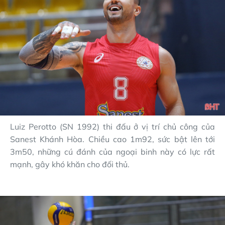
Luiz Perotto (SN 1992) thi đấu ở vị trí chủ công của
Sanest Khánh Hòa. Chiều cao 1m92, sức bật lên tới
3m50, những cú đánh của ngoại binh này có lực rất
mạnh, gây khó khăn cho đối thủ.