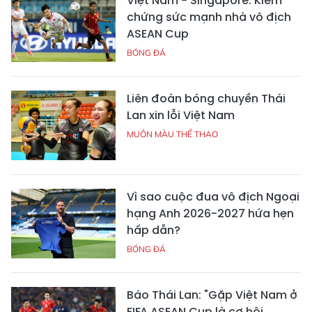
Việt Nam - Singapore: Kiểm
chứng sức mạnh nhà vô địch
ASEAN Cup
BÓNG ĐÁ
Liên đoàn bóng chuyền Thái
Lan xin lỗi Việt Nam
MUÔN MÀU THỂ THAO
Vì sao cuộc đua vô địch Ngoại
hạng Anh 2026-2027 hứa hẹn
hấp dẫn?
BÓNG ĐÁ
Báo Thái Lan: "Gặp Việt Nam ở
FIFA ASEAN Cup là cơ hội