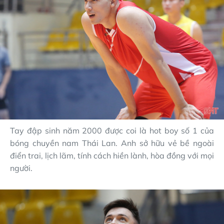
Tay đập sinh năm 2000 được coi là hot boy số 1 của
bóng chuyền nam Thái Lan. Anh sở hữu vẻ bề ngoài
điển trai, lịch lãm, tính cách hiền lành, hòa đồng với mọi
người.