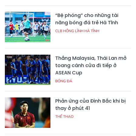
“Bệ phóng” cho những tài
năng bóng đá trẻ Hà Tĩnh
CLB HỒNG LĨNH HÀ TĨNH
Thắng Malaysia, Thái Lan mở
toang cánh cửa đi tiếp ở
ASEAN Cup
BÓNG ĐÁ
Phản ứng của Đình Bắc khi bị
thay ở phút 41
THỂ THAO