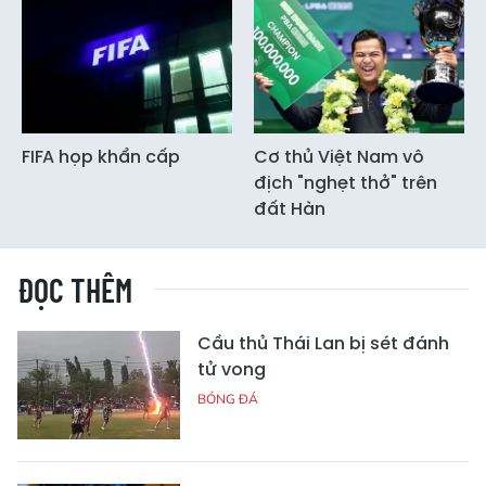
FIFA họp khẩn cấp
Cơ thủ Việt Nam vô
địch "nghẹt thở" trên
đất Hàn
ĐỌC THÊM
Cầu thủ Thái Lan bị sét đánh
tử vong
BÓNG ĐÁ