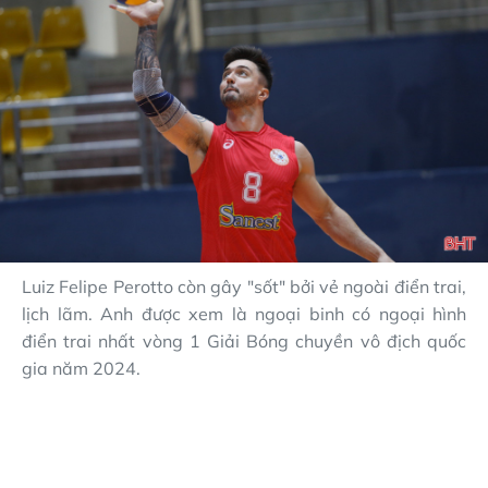
Luiz Felipe Perotto còn gây "sốt" bởi vẻ ngoài điển trai,
lịch lãm. Anh được xem là ngoại binh có ngoại hình
điển trai nhất vòng 1 Giải Bóng chuyền vô địch quốc
gia năm 2024.