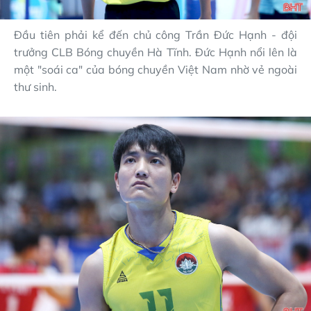
Đầu tiên phải kể đến chủ công Trần Đức Hạnh - đội
trưởng CLB Bóng chuyền Hà Tĩnh. Đức Hạnh nổi lên là
một "soái ca" của bóng chuyền Việt Nam nhờ vẻ ngoài
thư sinh.