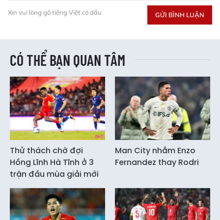
Xin vui lòng gõ tiếng Việt có dấu
GỬI BÌNH LUẬN
CÓ THỂ BẠN QUAN TÂM
Thử thách chờ đợi
Man City nhắm Enzo
Hồng Lĩnh Hà Tĩnh ở 3
Fernandez thay Rodri
trận đầu mùa giải mới