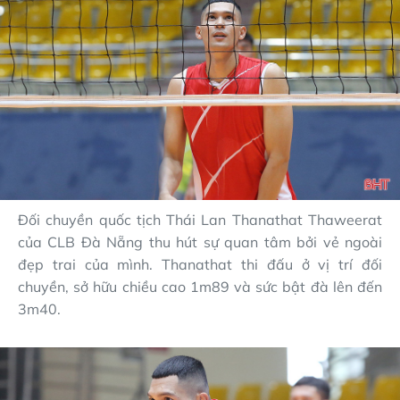
Đối chuyền quốc tịch Thái Lan Thanathat Thaweerat
của CLB Đà Nẵng thu hút sự quan tâm bởi vẻ ngoài
đẹp trai của mình.
Thanathat thi đấu ở vị trí đối
chuyền, sở hữu chiều cao 1m89 và sức bật đà lên đến
3m40.