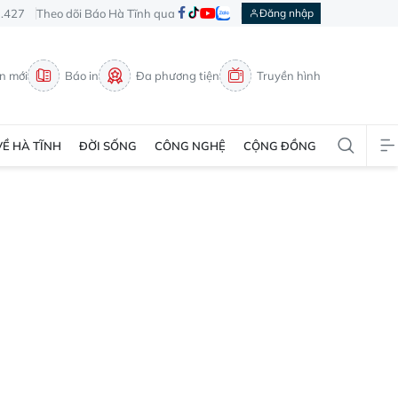
3.427
Theo dõi Báo Hà Tĩnh qua
Đăng nhập
in mới
Báo in
Đa phương tiện
Truyền hình
VỀ HÀ TĨNH
ĐỜI SỐNG
CÔNG NGHỆ
CỘNG ĐỒNG