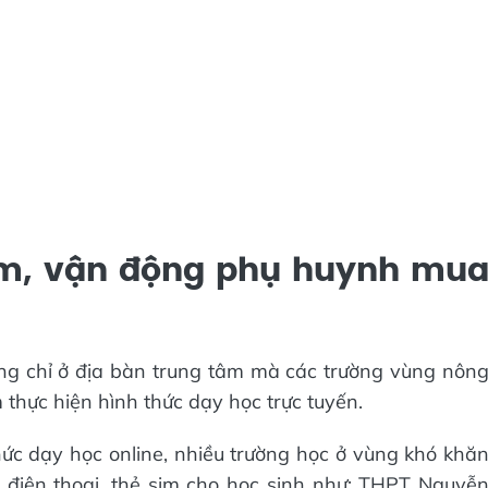
sim, vận động phụ huynh mu
ông chỉ ở địa bàn trung tâm mà các trường vùng nôn
 thực hiện hình thức dạy học trực tuyến.
ức dạy học online, nhiều trường học ở vùng khó khă
điện thoại, thẻ sim cho học sinh như: THPT Nguyễ