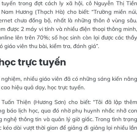
tuyến trong đợt cách ly xã hội, cô Nguyễn Thị Tiề
 Nam Hương (Thạch Hà) cho biết: “Trường miền núi
ernet chưa đồng bộ, nhất là những thôn ở vùng sâu
 được 2 máy vi tính và nhiều điện thoại thông minh
online lên trên 70%; số học sinh còn lại được các thầ
 giáo viên thu bài, kiểm tra, đánh giá”.
học trực tuyến
h nghiệm, nhiều giáo viên đã có những sáng kiến nân
 cao hiệu quả dạy, học trực tuyến.
Tuấn Thiện (Hương Sơn) cho biết: “Tôi đã lập thê
ng báo lịch học, qua đó nhờ phụ huynh nhắc nhở co
g nghệ thông tin và quản lý giờ giấc. Trong tình trạn
kéo dài vượt thời gian để giảng đi giảng lại nhiều lầ