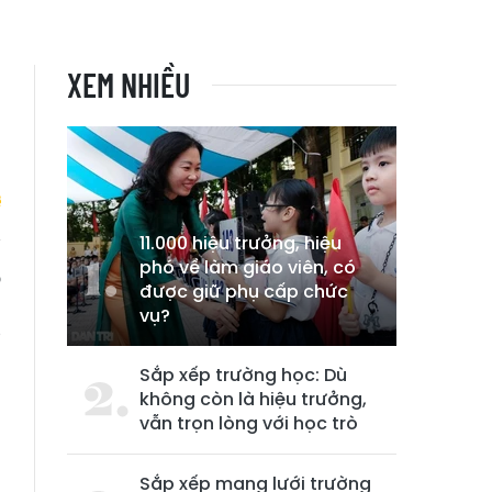
XEM NHIỀU
11.000 hiệu trưởng, hiệu
phó về làm giáo viên, có
p
được giữ phụ cấp chức
h
vụ?
g
Sắp xếp trường học: Dù
không còn là hiệu trưởng,
vẫn trọn lòng với học trò
Sắp xếp mạng lưới trường