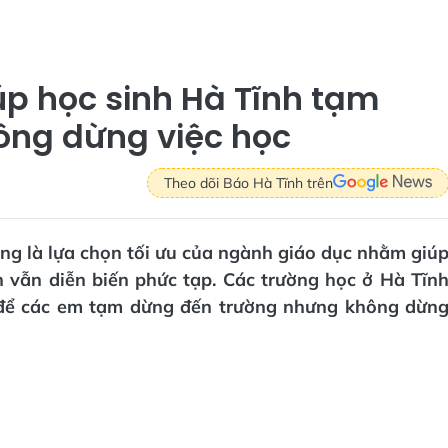
úp học sinh Hà Tĩnh tạm
ông dừng việc học
Theo dõi Báo Hà Tĩnh trên
ang là lựa chọn tối ưu của ngành giáo dục nhằm giú
h vẫn diễn biến phức tạp. Các trường học ở Hà Tĩn
e để các em tạm dừng đến trường nhưng không dừn