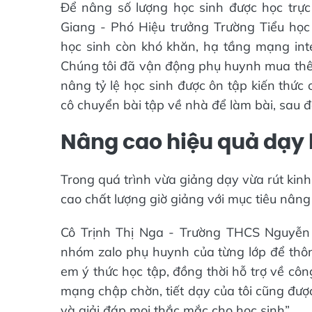
Để nâng số lượng học sinh được học trực 
Giang - Phó Hiệu trưởng Trường Tiểu học
học sinh còn khó khăn, hạ tầng mạng int
Chúng tôi đã vận động phụ huynh mua thêm
nâng tỷ lệ học sinh được ôn tập kiến thức 
cô chuyển bài tập về nhà để làm bài, sau đó
Nâng cao hiệu quả dạy 
Trong quá trình vừa giảng dạy vừa rút kin
cao chất lượng giờ giảng với mục tiêu nâng
Cô Trịnh Thị Nga - Trường THCS Nguyễn 
nhóm zalo phụ huynh của từng lớp để thô
em ý thức học tập, đồng thời hỗ trợ về côn
mạng chập chờn, tiết dạy của tôi cũng được 
và giải đáp mọi thắc mắc cho học sinh”.