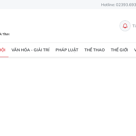
Hotline: 02393.69
T
HỘI
VĂN HÓA - GIẢI TRÍ
PHÁP LUẬT
THỂ THAO
THẾ GIỚI