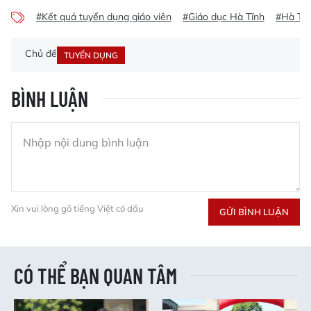
#Kết quả tuyển dụng giáo viên
#Giáo dục Hà Tĩnh
#Hà Tĩn
Chủ đề
TUYỂN DỤNG
BÌNH LUẬN
Xin vui lòng gõ tiếng Việt có dấu
GỬI BÌNH LUẬN
CÓ THỂ BẠN QUAN TÂM