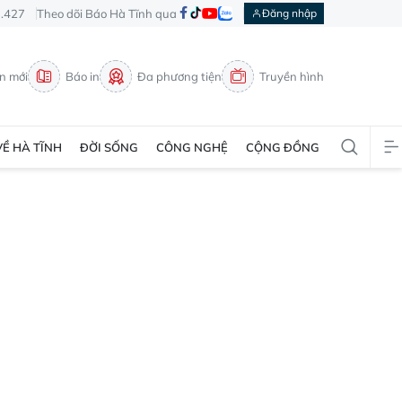
3.427
Theo dõi Báo Hà Tĩnh qua
Đăng nhập
in mới
Báo in
Đa phương tiện
Truyền hình
VỀ HÀ TĨNH
ĐỜI SỐNG
CÔNG NGHỆ
CỘNG ĐỒNG