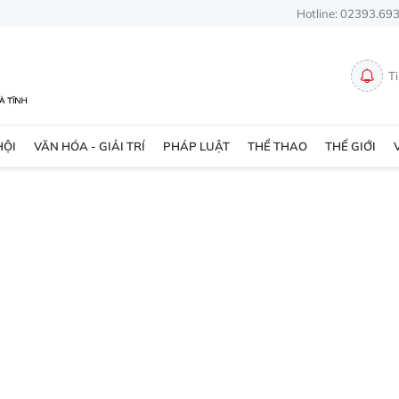
Hotline: 02393.69
T
HỘI
VĂN HÓA - GIẢI TRÍ
PHÁP LUẬT
THỂ THAO
THẾ GIỚI