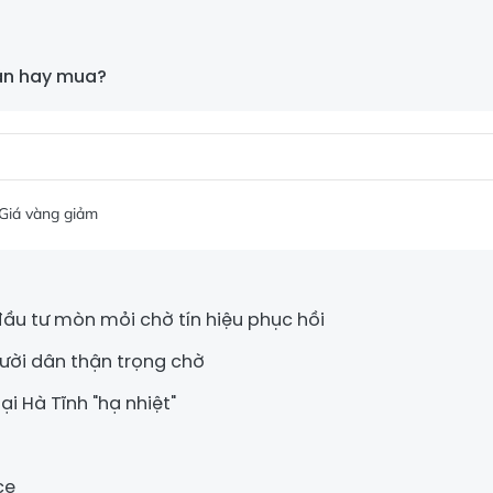
án hay mua?
Giá vàng giảm
đầu tư mòn mỏi chờ tín hiệu phục hồi
người dân thận trọng chờ
ại Hà Tĩnh "hạ nhiệt"
ce