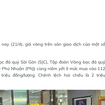
 nay (21/4), giá vàng trên sàn giao dịch của một s
ạc đá quý Sài Gòn (SJC), Tập đoàn Vàng bạc đá qu
ý Phú Nhuận (PNJ) cùng niêm yết ở mức mua vào 11
riệu đồng/lượng. Chênh lệch hai chiều là 2 triệ