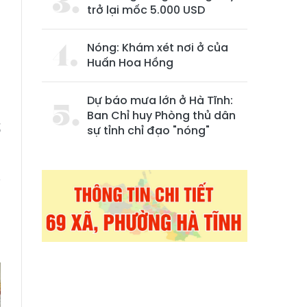
trở lại mốc 5.000 USD
Nóng: Khám xét nơi ở của
Huấn Hoa Hồng
Dự báo mưa lớn ở Hà Tĩnh:
Ban Chỉ huy Phòng thủ dân
ố
sự tỉnh chỉ đạo "nóng"
ý
2
u