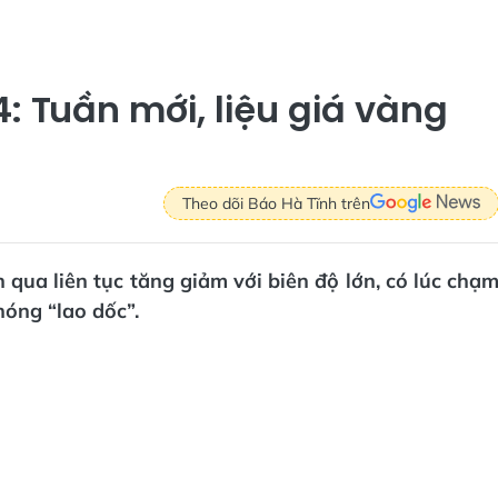
: Tuần mới, liệu giá vàng
Theo dõi Báo Hà Tĩnh trên
 qua liên tục tăng giảm với biên độ lớn, có lúc chạ
óng “lao dốc”.