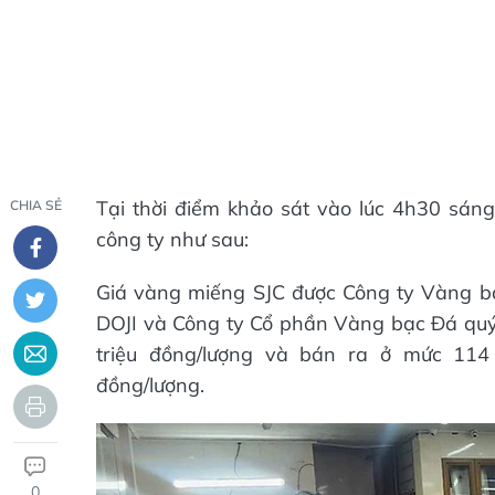
Tại thời điểm khảo sát vào lúc 4h30 sáng
CHIA SẺ
công ty như sau:
Giá vàng miếng SJC được Công ty Vàng b
DOJI và Công ty Cổ phần Vàng bạc Đá qu
triệu đồng/lượng và bán ra ở mức 114 t
đồng/lượng.
0