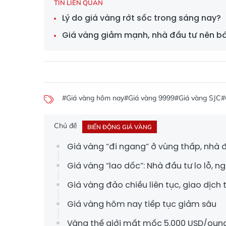
TIN LIÊN QUAN
Lý do giá vàng rớt sốc trong sáng nay?
Giá vàng giảm mạnh, nhà đầu tư nên b
#Giá vàng hôm nay
#Giá vàng 9999
#Giá vàng SJC
#
Chủ đề
BIẾN ĐỘNG GIÁ VÀNG
Giá vàng “đi ngang” ở vùng thấp, nhà 
Giá vàng “lao dốc”: Nhà đầu tư lo lỗ, 
Giá vàng đảo chiều liên tục, giao dịch t
Giá vàng hôm nay tiếp tục giảm sâu
Vàng thế giới mất mốc 5.000 USD/oun